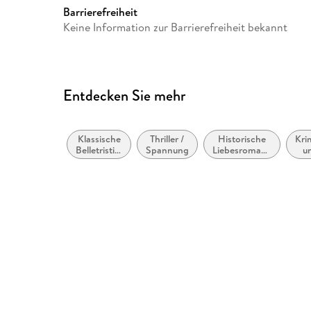
Barrierefreiheit
Keine Information zur Barrierefreiheit bekannt
Entdecken Sie mehr
Klassische
Thriller /
Historische
Kri
Belletristik:
Spannung
Liebesromane
u
allgemein
/ Romance
und
literarisch