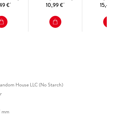
49 €
10,99 €
15,49 €
*
*
*
Random House LLC (No Starch)
r
7 mm