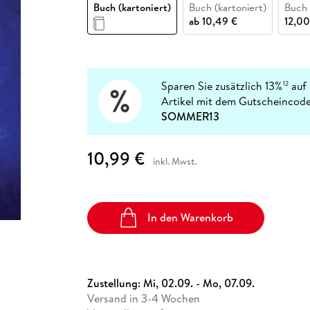
Fremdsprachige Bücher
Buch (kartoniert)
Buch (kartoniert)
Buch
n Lernhilfen
 Jugendbücher
eiber
Hörbuch Downloads im Bundle
cher
 Vergleich
 Puzzlezubehör
Lernen
New Adult
STABILO
ab
10,49 €
12,00
Taschenbücher
hilfen
hriller
 Backen
er
lender
Ratgeber
op
hriller
Romance
Sachbücher
Sparen Sie zusätzlich 13%
auf 
12
precher:innen
Artikel mit dem Gutscheincode
Science Fiction
SOMMER13
Fremdsprachige Bücher
10,99 €
inkl. Mwst.
In den Warenkorb
Zustellung:
Mi, 02.09. - Mo, 07.09.
Versand in 3-4 Wochen