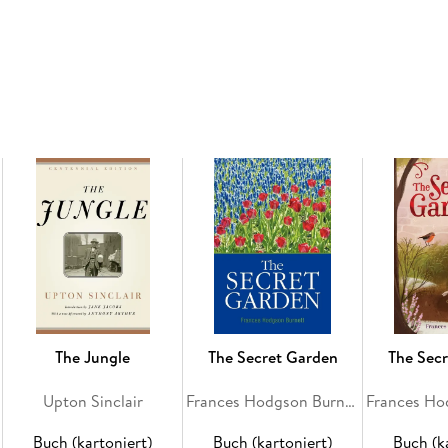
Christine Daae and her sudden disappearance,
horrifying reality as the ghost strikes out wi
the young singer at the center of his powerfu
love and murder—and a tragic figure who awak
This is the only complete, unabridged modern A
the acclaimed translator of such Bantam Clas
and Candide.
The Jungle
The Secret Garden
The Sec
Upton Sinclair
Frances Hodgson Burnett
Buch (kartoniert)
Buch (kartoniert)
Buch (k