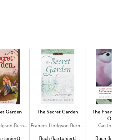
 the old legend of the “opera ghost” becomes a
th increasing frequency and violence—always with
l obsession. Leroux has created a masterwork of
ens our deepest and most forbidden fears.
mericanized translation available. Lowell Bair is
sics as Madame Bovary, Les Liaisons Dangereuses,
ret Garden
The Secret Garden
The Phantom of the
Opera
Frances Hodgson Burnett
Frances Hodgson Burnett
Gaston Leroux
artoniert)
Buch (kartoniert)
Buch (kartoniert)