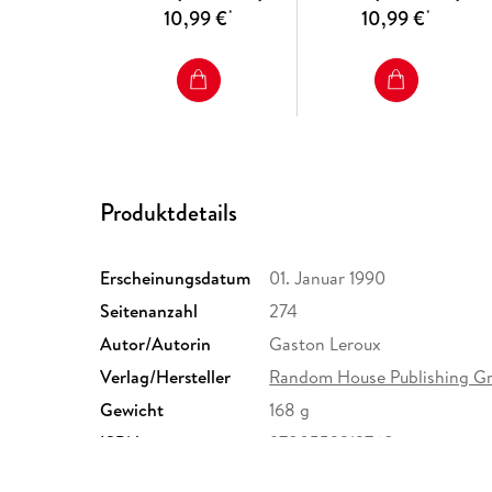
10,99 €
10,99 €
*
*
Produktdetails
Erscheinungsdatum
01. Januar 1990
Seitenanzahl
274
Autor/Autorin
Gaston Leroux
Verlag/Hersteller
Random House Publishing G
Gewicht
168 g
ISBN
9780553213768