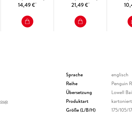
14,49 €
21,49 €
10,
*
*
Sprache
englisch
Reihe
Penguin 
Übersetzung
Lowell Bai
roup
Produktart
kartoniert
Größe (L/B/H)
175/105/1