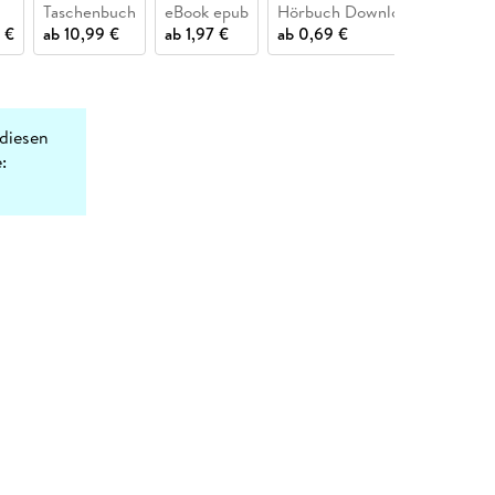
Taschenbuch
eBook epub
Hörbuch Download
Buch (
 €
ab
10,99 €
ab
1,97 €
ab
0,69 €
ab
11,9
diesen
: