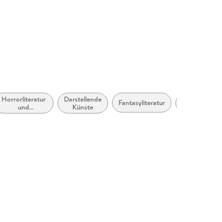
Horrorliteratur
Darstellende
Schauerlitera
Fantasyliteratur
und
Künste
(Gothic Nove
Übernatürliches