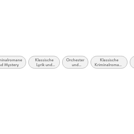
minalromane
Klassische
Orchester
Klassische
nd Mystery
Lyrik und
und
Kriminalromane
Dichtung
formale
und Mystery
(vor dem 20.
Musik
Jahrhundert)