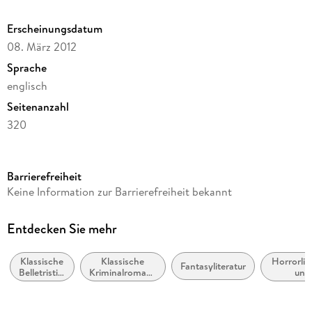
Erscheinungsdatum
08. März 2012
Sprache
englisch
Seitenanzahl
320
Reihe
Penguin Random House LLC (No Starch)
Barrierefreiheit
Autor/Autorin
Keine Information zur Barrierefreiheit bekannt
Gaston Leroux
Übersetzung
Entdecken Sie mehr
David Coward
Klassische
Klassische
Horrorlit
Verlag/Hersteller
Fantasyliteratur
Belletristik:
Kriminalromane
und
Oxford University Press
allgemein
und Mystery
Übernatür
und
Produktart
literarisch