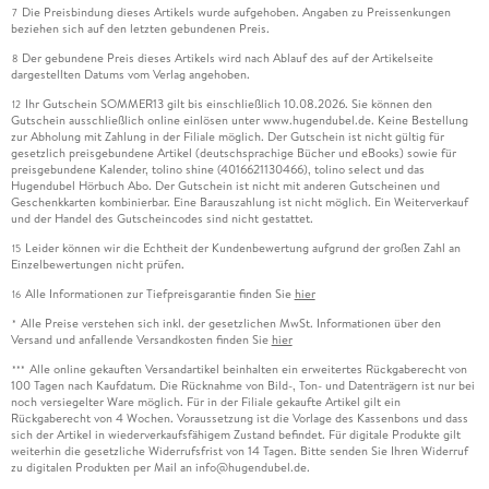
Die Preisbindung dieses Artikels wurde aufgehoben. Angaben zu Preissenkungen
7
beziehen sich auf den letzten gebundenen Preis.
Der gebundene Preis dieses Artikels wird nach Ablauf des auf der Artikelseite
8
dargestellten Datums vom Verlag angehoben.
Ihr Gutschein SOMMER13 gilt bis einschließlich 10.08.2026. Sie können den
12
Gutschein ausschließlich online einlösen unter www.hugendubel.de. Keine Bestellung
zur Abholung mit Zahlung in der Filiale möglich. Der Gutschein ist nicht gültig für
gesetzlich preisgebundene Artikel (deutschsprachige Bücher und eBooks) sowie für
preisgebundene Kalender, tolino shine (4016621130466), tolino select und das
Hugendubel Hörbuch Abo. Der Gutschein ist nicht mit anderen Gutscheinen und
Geschenkkarten kombinierbar. Eine Barauszahlung ist nicht möglich. Ein Weiterverkauf
und der Handel des Gutscheincodes sind nicht gestattet.
Leider können wir die Echtheit der Kundenbewertung aufgrund der großen Zahl an
15
Einzelbewertungen nicht prüfen.
Alle Informationen zur Tiefpreisgarantie finden Sie
hier
16
Alle Preise verstehen sich inkl. der gesetzlichen MwSt. Informationen über den
*
Versand und anfallende Versandkosten finden Sie
hier
Alle online gekauften Versandartikel beinhalten ein erweitertes Rückgaberecht von
***
100 Tagen nach Kaufdatum. Die Rücknahme von Bild-, Ton- und Datenträgern ist nur bei
noch versiegelter Ware möglich. Für in der Filiale gekaufte Artikel gilt ein
Rückgaberecht von 4 Wochen. Voraussetzung ist die Vorlage des Kassenbons und dass
sich der Artikel in wiederverkaufsfähigem Zustand befindet. Für digitale Produkte gilt
weiterhin die gesetzliche Widerrufsfrist von 14 Tagen. Bitte senden Sie Ihren Widerruf
zu digitalen Produkten per Mail an info@hugendubel.de.