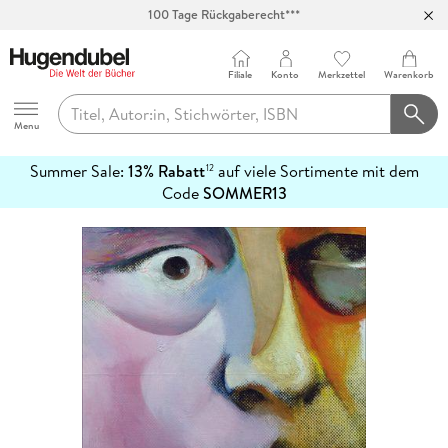
Abholung in über 100 Filialen
Filiale
Konto
Merkzettel
Warenkorb
Hugendubel
Menu
Summer Sale:
13% Rabatt
auf viele Sortimente mit dem
12
mehr
Code
SOMMER13
erfahren