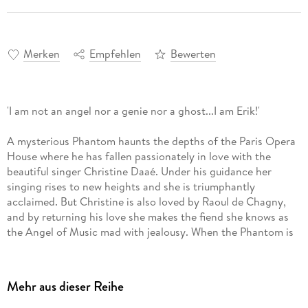
Merken
Empfehlen
Bewerten
'I am not an angel nor a genie nor a ghost...I am Erik!'
A mysterious Phantom haunts the depths of the Paris Opera
House where he has fallen passionately in love with the
beautiful singer Christine Daaé. Under his guidance her
singing rises to new heights and she is triumphantly
acclaimed. But Christine is also loved by Raoul de Chagny,
and by returning his love she makes the fiend she knows as
the Angel of Music mad with jealousy. When the Phantom is
finally unmasked, will Christine see beyond his hideous
disfigurement? The twists and turns of Leroux's thrilling story
have captivated readers since its very first appearance in
Mehr aus dieser Reihe
1910, and its outlines are known to many more who have seen
it on stage or film. This new translation is as full-blooded and