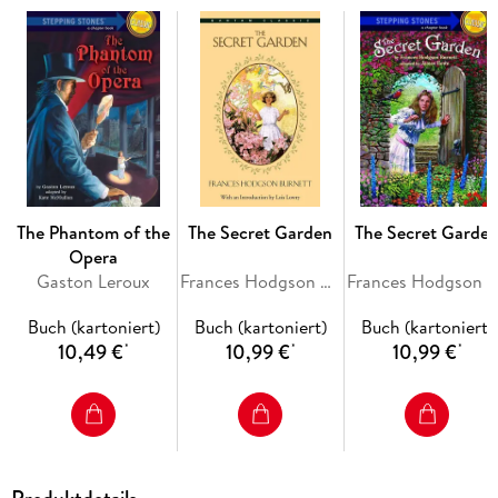
gothic horror "The Phantom of the Opera" has been forever
immortalized in the adaptations of both stage and screen
which it has inspired. This edition is printed on premium acid-
free paper.
The Phantom of the
The Secret Garden
The Secret Garde
Opera
Gaston Leroux
Frances Hodgson Burnett
Frances Hodgson Burnett
Buch (kartoniert)
Buch (kartoniert)
Buch (kartoniert)
10,49 €
10,99 €
10,99 €
*
*
*