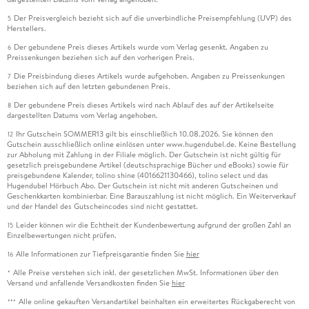
Der Preisvergleich bezieht sich auf die unverbindliche Preisempfehlung (UVP) des
5
Herstellers.
Der gebundene Preis dieses Artikels wurde vom Verlag gesenkt. Angaben zu
6
Preissenkungen beziehen sich auf den vorherigen Preis.
Die Preisbindung dieses Artikels wurde aufgehoben. Angaben zu Preissenkungen
7
beziehen sich auf den letzten gebundenen Preis.
Der gebundene Preis dieses Artikels wird nach Ablauf des auf der Artikelseite
8
dargestellten Datums vom Verlag angehoben.
Ihr Gutschein SOMMER13 gilt bis einschließlich 10.08.2026. Sie können den
12
Gutschein ausschließlich online einlösen unter www.hugendubel.de. Keine Bestellung
zur Abholung mit Zahlung in der Filiale möglich. Der Gutschein ist nicht gültig für
gesetzlich preisgebundene Artikel (deutschsprachige Bücher und eBooks) sowie für
preisgebundene Kalender, tolino shine (4016621130466), tolino select und das
Hugendubel Hörbuch Abo. Der Gutschein ist nicht mit anderen Gutscheinen und
Geschenkkarten kombinierbar. Eine Barauszahlung ist nicht möglich. Ein Weiterverkauf
und der Handel des Gutscheincodes sind nicht gestattet.
Leider können wir die Echtheit der Kundenbewertung aufgrund der großen Zahl an
15
Einzelbewertungen nicht prüfen.
Alle Informationen zur Tiefpreisgarantie finden Sie
hier
16
Alle Preise verstehen sich inkl. der gesetzlichen MwSt. Informationen über den
*
Versand und anfallende Versandkosten finden Sie
hier
Alle online gekauften Versandartikel beinhalten ein erweitertes Rückgaberecht von
***