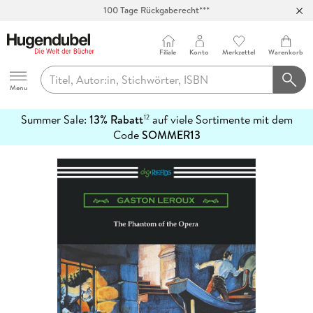
100 Tage Rückgaberecht***
Abholung in über 100 Filialen
Filiale
Konto
Merkzettel
Warenkorb
Hugendubel
Menu
Summer Sale:
13% Rabatt
auf viele Sortimente mit dem
12
mehr
Code
SOMMER13
erfahren