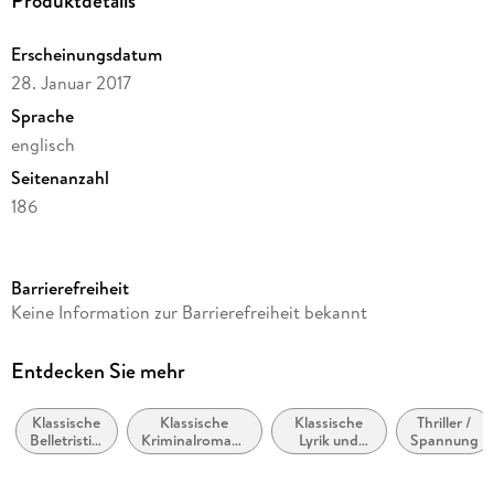
Produktdetails
Erscheinungsdatum
28. Januar 2017
Sprache
englisch
Seitenanzahl
186
Reihe
Penguin Random House LLC (No Starch)
Barrierefreiheit
Autor/Autorin
Keine Information zur Barrierefreiheit bekannt
Gaston Leroux
Verlag/Hersteller
Entdecken Sie mehr
Neeland Media
Klassische
Klassische
Klassische
Thriller /
Produktart
Belletristik:
Kriminalromane
Lyrik und
Spannung
kartoniert
allgemein
und Mystery
Dichtung
und
(vor dem 20.
Gewicht
literarisch
Jahrhundert)