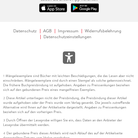
Datenschutz
AGB
Impressum
Widerrufsbelehrung
Datenschutzeinstellungen
Mängelexemplare sind Bücher mit leichten Beschädigungen, die das Lesen aber nicht
1
einschränken. Mängelexemplare sind durch einen Stempel als solche gekennzeichnet.
Die frühere Buchpreisbindung ist aufgehoben. Angaben zu Preissenkungen beziehen
sich auf den gebundenen Preis eines mangelfreien Exemplars.
Diese Artikel unterliegen nicht der Preisbindung, die Preisbindung dieser Artikel
2
wurde aufgehoben oder der Preis wurde vom Verlag gesenkt. Die jeweils zutreffende
Alternative wird Ihnen auf der Artikelseite dargestellt. Angaben zu Preissenkungen
beziehen sich auf den vorherigen Preis.
Durch Öffnen der Leseprobe willigen Sie ein, dass Daten an den Anbieter der
3
Leseprobe übermittelt werden.
Der gebundene Preis dieses Artikels wird nach Ablauf des auf der Artikelseite
4
dargestellten Datums vom Verlag angehoben.