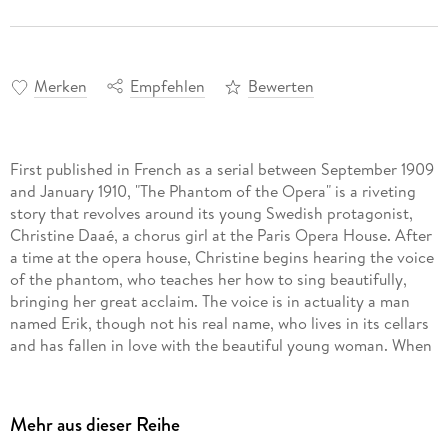
Merken
Empfehlen
Bewerten
First published in French as a serial between September 1909
and January 1910, "The Phantom of the Opera" is a riveting
story that revolves around its young Swedish protagonist,
Christine Daaé, a chorus girl at the Paris Opera House. After
a time at the opera house, Christine begins hearing the voice
of the phantom, who teaches her how to sing beautifully,
bringing her great acclaim. The voice is in actuality a man
named Erik, though not his real name, who lives in its cellars
and has fallen in love with the beautiful young woman. When
Christine is reunited with her childhood friend Raoul, the
Vicomte de Chagny, the two begin to fall in love which
enrages a violent jealousy in Erik. What follows is a classically
Mehr aus dieser Reihe
tragic tale of an impossible love. A remarkable piece of