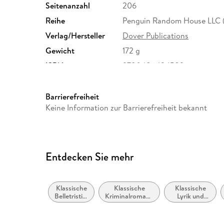
Seitenanzahl
206
Reihe
Penguin Random House LLC 
Verlag/Hersteller
Dover Publications
Gewicht
172 g
ISBN
9780486434582
Barrierefreiheit
Keine Information zur Barrierefreiheit bekannt
Entdecken Sie mehr
Klassische
Klassische
Klassische
Belletristik:
Kriminalromane
Lyrik und
allgemein
und Mystery
Dichtung
und
(vor dem 20.
literarisch
Jahrhundert)