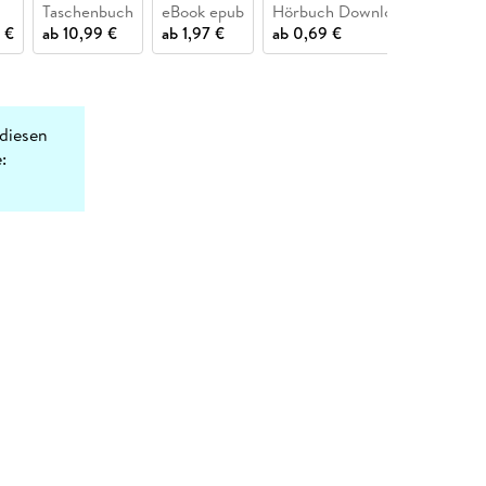
Taschenbuch
eBook epub
Hörbuch Download
Buch (
 €
ab
10,99 €
ab
1,97 €
ab
0,69 €
ab
11,9
diesen
: