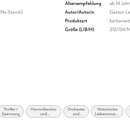
Altersempfehlung
ab 14 Jah
(No Starch)
Autor/Autorin
Gaston L
Produktart
kartoniert
Größe (L/B/H)
212/134/
Thriller /
Horrorliteratur
Orchester
Historische
Spannung
und
und
Liebesromane
Übernatürliches
formale
/ Romance
Musik