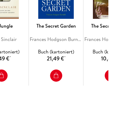
Jungle
The Secret Garden
The Secret Garden
Sinclair
Frances Hodgson Burnett
Frances Hodgson Burnett
artoniert)
Buch (kartoniert)
Buch (kartoniert)
49 €
21,49 €
10,49 €
*
*
*