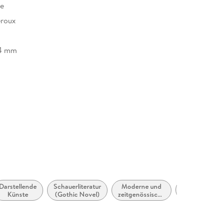
re
eroux
14 mm
Darstellende
Schauerliteratur
Moderne und
Fantasylitera
Künste
(Gothic Novel)
zeitgenössische
Belletristik:
allgemein und
literarisch