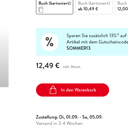
Fremdsprachige Bücher
Buch (kartoniert)
Buch (kartoniert)
Buch
n Lernhilfen
 Jugendbücher
eiber
Hörbuch Downloads im Bundle
cher
 Vergleich
 Puzzlezubehör
Lernen
New Adult
STABILO
ab
10,49 €
12,00
Taschenbücher
hilfen
hriller
 Backen
er
lender
Ratgeber
op
hriller
Romance
Sachbücher
Sparen Sie zusätzlich 13%
auf 
12
precher:innen
Artikel mit dem Gutscheincode
Science Fiction
SOMMER13
Fremdsprachige Bücher
12,49 €
inkl. Mwst.
In den Warenkorb
Zustellung:
Di, 01.09. - Sa, 05.09.
Versand in 3-4 Wochen