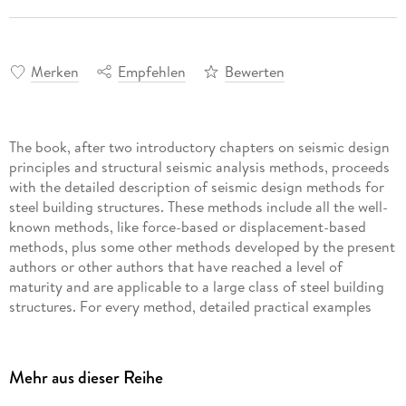
Merken
Empfehlen
Bewerten
The book, after two introductory chapters on seismic design
principles and structural seismic analysis methods, proceeds
with the detailed description of seismic design methods for
steel building structures. These methods include all the well-
known methods, like force-based or displacement-based
methods, plus some other methods developed by the present
authors or other authors that have reached a level of
maturity and are applicable to a large class of steel building
structures. For every method, detailed practical examples
and supporting references are provided in order to illustrate
the methods and demonstrate their merits. As a unique
feature, the present book describes not just one, as it is the
Mehr aus dieser Reihe
case with existing books on seismic design of steel
structures, but various seismic design methods including