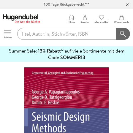
100 Tage Rückgaberecht***
Abholung in über 100 Filialen
Filiale
Konto
Merkzettel
Warenkorb
Hugendubel
Menu
Summer Sale:
13% Rabatt
auf viele Sortimente mit dem
12
mehr
Code
SOMMER13
erfahren