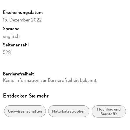
Erscheinungsdatum
15. Dezember 2022
Sprache
englisch
Seitenanzahl
528
Reihe
Earth and Environmental Science
Barrierefreiheit
Autor/Autorin
Keine Information zur Barrierefreiheit bekannt
George A. Papagiannopoulos, George D. Hatzigeorgiou,
Dimitri E. Beskos
Entdecken Sie mehr
Verlag/Hersteller
Springer
Hochbau und
Geowissenschaften
Naturkatastrophen
Baustoffe
Abbildungen
XVIII, 508 p. 210 illus., 64 illus. in color.