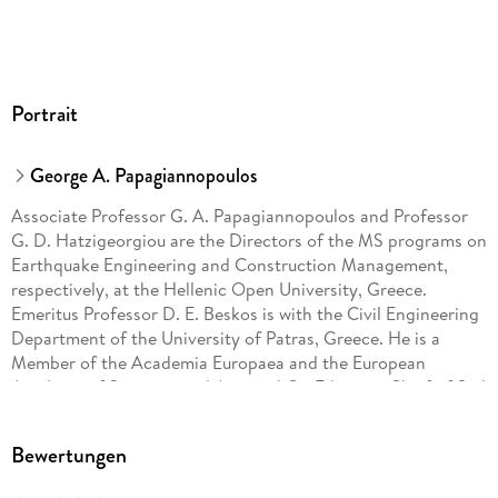
Portrait
George A. Papagiannopoulos
Associate Professor G. A. Papagiannopoulos and Professor
G. D. Hatzigeorgiou are the Directors of the MS programs on
Earthquake Engineering and Construction Management,
respectively, at the Hellenic Open University, Greece.
Emeritus Professor D. E. Beskos is with the Civil Engineering
Department of the University of Patras, Greece. He is a
Member of the Academia Europaea and the European
Academy of Sciences and Arts and Co-Editor-in-Chief of Soil
Dynamics and Earthquake Engineering. All three authors
maintain research interests in Computational Mechanics,
Bewertungen
Earthquake Engineering, Analysis and Design of Steel
Structures and Dynamic Soil-Structure Interaction,