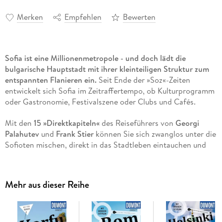
Merken
Empfehlen
Bewerten
Sofia ist eine Millionenmetropole - und doch lädt die
bulgarische Hauptstadt mit ihrer kleinteiligen Struktur zum
entspannten Flanieren ein.
Seit Ende der »Soz«-Zeiten
entwickelt sich Sofia im Zeitraffertempo, ob Kulturprogramm
oder Gastronomie, Festivalszene oder Clubs und Cafés.
Mit den
15 »Direktkapiteln«
des Reiseführers von
Georgi
Palahutev
und
Frank Stier
können Sie sich zwanglos unter die
Sofioten mischen, direkt in das Stadtleben eintauchen und
die Highlights und Hotspots kennenlernen:
Sophienkirche und Alexander-Nevski-Kathedrale
Mehr aus dieser Reihe
Vitosha-Boulevard und Borisgarten
das Toleranzviertel und die kreative Szene um den
Slaveykov-Platz