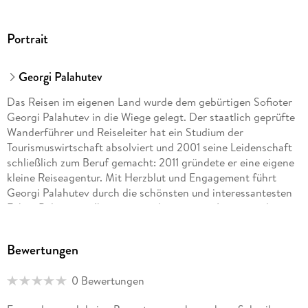
Portrait
Georgi Palahutev
Das Reisen im eigenen Land wurde dem gebürtigen Sofioter
Georgi Palahutev in die Wiege gelegt. Der staatlich geprüfte
Wanderführer und Reiseleiter hat ein Studium der
Tourismuswirtschaft absolviert und 2001 seine Leidenschaft
schließlich zum Beruf gemacht: 2011 gründete er eine eigene
kleine Reiseagentur. Mit Herzblut und Engagement führt
Georgi Palahutev durch die schönsten und interessantesten
Ecken Bulgariens. Ihm ist es wichtig, seinen Lesern und
Gästen sowohl bekannte Orte als auch die versteckte
Schönheit seines Heimatlandes näherzubringen. Der Autor,
Bewertungen
Journalist und Auslandskorrespondent Frank Stier hat in
Berlin Geschichte und Soziologie studiert. 2006 ist er nach
0 Bewertungen
Sofia gezogen und hat seitdem die bulgarische Hauptstadt in
ihrer Entwicklung zur europäischen Kulturstadt hautnah