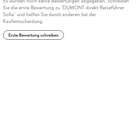
Es wurden noch keine Bewertungen abgegeben. Schreiben
miterlebt. Wenn er nicht gerade durch die Gassen der
Sie die erste Bewertung zu "DUMONT direkt Reiseführer
bulgarischen Metropole flaniert oder die pulsierende
Sofia" und helfen Sie damit anderen bei der
Kulturszene erkundet, schreibt er leidenschaftlich über
Kaufentscheidung.
politische und gesellschaftliche Themen in der wundersamen
Welt der Bulgaren.
Erste Bewertung schreiben