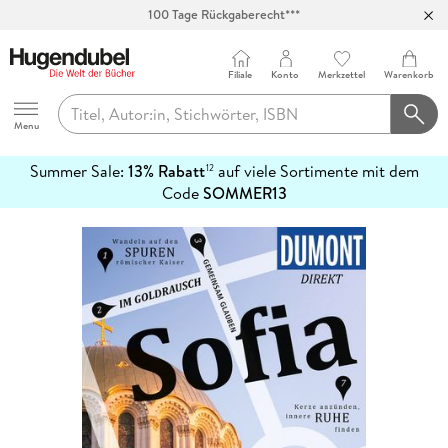
100 Tage Rückgaberecht***
Abholung in über 100 Filialen
Filiale
Konto
Merkzettel
Warenkorb
Hugendubel
Menu
Summer Sale:
13% Rabatt
auf viele Sortimente mit dem
12
mehr
Code
SOMMER13
erfahren