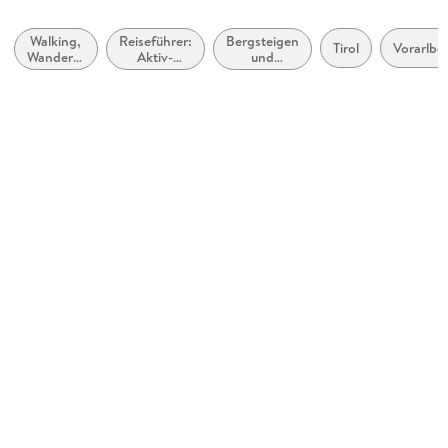
Gerald Schwabe
Walking,
Reiseführer:
Bergsteigen
Verlag/Hersteller
Tirol
Vorarlbe
Wandern,
Aktiv-
und
Bergverlag Rother
Trekking
Urlaub
Klettern
Produktart
kartoniert
Abbildungen
37 Höhenprofile, 37 Wanderkärtchen im Maßstab 1:50.000
sowie zwei Übersichtskarten
Gewicht
312 g
Größe (L/B/H)
196/122/12 mm
ISBN
9783763334483
Herstelleradresse
Bergverlag Rother GmbH, Keltenring 681, 82705