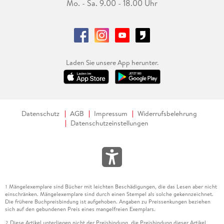
Mo. - Sa. 9.00 - 18.00 Uhr
Laden Sie unsere App herunter.
Datenschutz
AGB
Impressum
Widerrufsbelehrung
Datenschutzeinstellungen
Mängelexemplare sind Bücher mit leichten Beschädigungen, die das Lesen aber nicht
1
einschränken. Mängelexemplare sind durch einen Stempel als solche gekennzeichnet.
Die frühere Buchpreisbindung ist aufgehoben. Angaben zu Preissenkungen beziehen
sich auf den gebundenen Preis eines mangelfreien Exemplars.
Diese Artikel unterliegen nicht der Preisbindung, die Preisbindung dieser Artikel
2