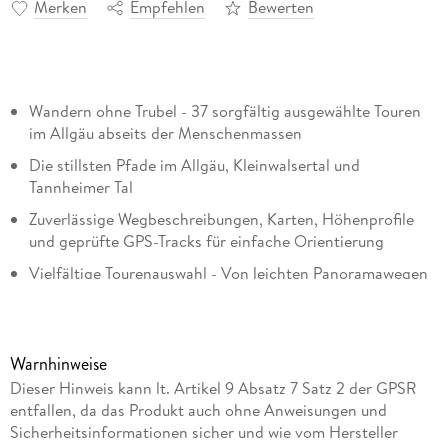
Merken
Empfehlen
Bewerten
Wandern ohne Trubel - 37 sorgfältig ausgewählte Touren
im Allgäu abseits der Menschenmassen
Die stillsten Pfade im Allgäu, Kleinwalsertal und
Tannheimer Tal
Zuverlässige Wegbeschreibungen, Karten, Höhenprofile
und geprüfte GPS-Tracks für einfache Orientierung
Vielfältige Tourenauswahl - Von leichten Panoramawegen
bis zu anspruchsvollen Gipfeltouren für jedes Wanderlevel
Das Allgäu ist eines der schönsten Wandergebiete der Alpen
Warnhinweise
- doch wer Stille und Ursprünglichkeit sucht, muss wissen, wo
Dieser Hinweis kann lt. Artikel 9 Absatz 7 Satz 2 der GPSR
sie zu finden sind. Das
Rother Wanderbuch »Stille Pfade
entfallen, da das Produkt auch ohne Anweisungen und
Allgäu«
stellt 37 ausgewählte Wanderungen vor, die fernab
Sicherheitsinformationen sicher und wie vom Hersteller
ausgetretener Wege zu
einsamen Gipfeln, versteckten Pfaden