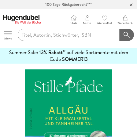
100 Tage Rückgaberecht***
Abholung in über 100 Filialen
Filiale
Konto
Merkzettel
Warenkorb
Hugendubel
Menu
Summer Sale:
13% Rabatt
auf viele Sortimente mit dem
12
mehr
Code
SOMMER13
erfahren