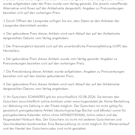
wurde aufgehoben oder der Preis wurde vom Verlag gesenkt. Die jeweils zutreffende
Alternative wird Ihnen auf der Artikelseite dargestellt. Angaben zu Preissenkungen
beziehen sich auf den vorherigen Preis.
Durch Öffnen der Leseprobe willigen Sie ein, dass Daten an den Anbieter der
3
Leseprobe übermittelt werden.
Der gebundene Preis dieses Artikels wird nach Ablauf des auf der Artikelseite
4
dargestellten Datums vom Verlag angehoben.
Der Preisvergleich bezieht sich auf die unverbindliche Preisempfehlung (UVP) des
5
Herstellers.
Der gebundene Preis dieses Artikels wurde vom Verlag gesenkt. Angaben zu
6
Preissenkungen beziehen sich auf den vorherigen Preis.
Die Preisbindung dieses Artikels wurde aufgehoben. Angaben zu Preissenkungen
7
beziehen sich auf den letzten gebundenen Preis.
Der gebundene Preis dieses Artikels wird nach Ablauf des auf der Artikelseite
8
dargestellten Datums vom Verlag angehoben.
Ihr Gutschein SOMMER13 gilt bis einschließlich 10.08.2026. Sie können den
12
Gutschein ausschließlich online einlösen unter www.hugendubel.de. Keine Bestellung
zur Abholung mit Zahlung in der Filiale möglich. Der Gutschein ist nicht gültig für
gesetzlich preisgebundene Artikel (deutschsprachige Bücher und eBooks) sowie für
preisgebundene Kalender, tolino shine (4016621130466), tolino select und das
Hugendubel Hörbuch Abo. Der Gutschein ist nicht mit anderen Gutscheinen und
Geschenkkarten kombinierbar. Eine Barauszahlung ist nicht möglich. Ein Weiterverkauf
und der Handel des Gutscheincodes sind nicht gestattet.