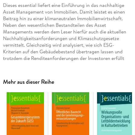
Dieses essential liefert eine Einführung in das nachhaltige
Asset Management von Immobilien. Damit leistet es einen
Beitrag hin zu einer klimaneutralen Immobilienwirtschaft.
Neben den wesentlichen Bestandteilen des Asset
Managements werden dem Leser hierfür auch die aktuellen
Nachhaltigkeitsanforderungen und Klimaschutzgesetze
vermittelt. Gleichzeitig wird analysiert, wie sich ESG-
Kriterien auf den Gebäudebestand übertragen lassen und
trotzdem die Renditeanforderungen der Investoren erfüllt
werden können. Insgesamt liefert dieses essential eine
umfangreiche Handlungsempfehlung für das nachhaltige
Management von Immobilienbeständen aus der Perspektive
Mehr aus dieser Reihe
des Asset Managers.
Inhaltsverzeichnis
Einführung in das Asset Management von Immobilien. -
Abgrenzung der Investmentebenen. -
Nachhaltigkeitsanforderungen an Immobilienbestände. - ESG
als Nachhaltigkeitsstandard im Immobilienportfolio. -