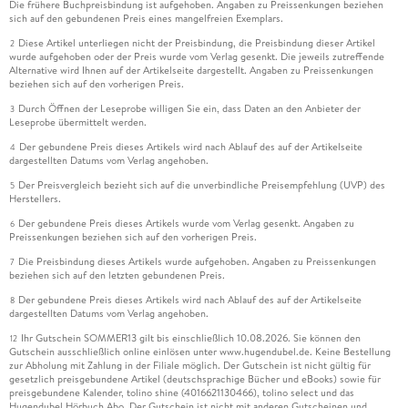
Die frühere Buchpreisbindung ist aufgehoben. Angaben zu Preissenkungen beziehen
sich auf den gebundenen Preis eines mangelfreien Exemplars.
Diese Artikel unterliegen nicht der Preisbindung, die Preisbindung dieser Artikel
2
wurde aufgehoben oder der Preis wurde vom Verlag gesenkt. Die jeweils zutreffende
Alternative wird Ihnen auf der Artikelseite dargestellt. Angaben zu Preissenkungen
beziehen sich auf den vorherigen Preis.
Durch Öffnen der Leseprobe willigen Sie ein, dass Daten an den Anbieter der
3
Leseprobe übermittelt werden.
Der gebundene Preis dieses Artikels wird nach Ablauf des auf der Artikelseite
4
dargestellten Datums vom Verlag angehoben.
Der Preisvergleich bezieht sich auf die unverbindliche Preisempfehlung (UVP) des
5
Herstellers.
Der gebundene Preis dieses Artikels wurde vom Verlag gesenkt. Angaben zu
6
Preissenkungen beziehen sich auf den vorherigen Preis.
Die Preisbindung dieses Artikels wurde aufgehoben. Angaben zu Preissenkungen
7
beziehen sich auf den letzten gebundenen Preis.
Der gebundene Preis dieses Artikels wird nach Ablauf des auf der Artikelseite
8
dargestellten Datums vom Verlag angehoben.
Ihr Gutschein SOMMER13 gilt bis einschließlich 10.08.2026. Sie können den
12
Gutschein ausschließlich online einlösen unter www.hugendubel.de. Keine Bestellung
zur Abholung mit Zahlung in der Filiale möglich. Der Gutschein ist nicht gültig für
gesetzlich preisgebundene Artikel (deutschsprachige Bücher und eBooks) sowie für
preisgebundene Kalender, tolino shine (4016621130466), tolino select und das
Hugendubel Hörbuch Abo. Der Gutschein ist nicht mit anderen Gutscheinen und