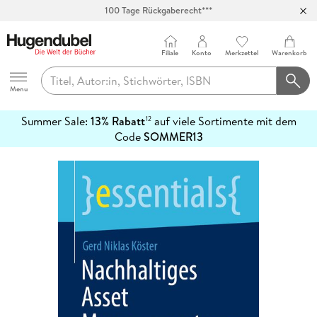
100 Tage Rückgaberecht***
Abholung in über 100 Filialen
Filiale
Konto
Merkzettel
Warenkorb
Hugendubel
Menu
Summer Sale:
13% Rabatt
auf viele Sortimente mit dem
12
mehr
Code
SOMMER13
erfahren