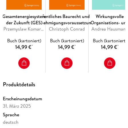
Investorentypen und Anlageprofile. - Steuerung nachhaltiger
Ankaufsprozesse. - Impact Investments. -
Gesamtenergiesystem
Öffentliches Baurecht und die
Wirkungsvolle
Nachhaltigkeitskategorien von Immobilienfonds. - Aktives
der Zukunft (GES)
Genehmigungsvoraussetzungen
Organisations- un
Asset Management als Renditehebel. - Fazit und Ausblick.
Przemyslaw Komarnicki, Michael Kranhold, Zbigniew A. Styczynski
Christoph Conrad
Leitbildentwicklun
Andrea Hausman
in Kulturbetriebe
Buch (kartoniert)
Buch (kartoniert)
Buch (kartoniert)
14,99 €
14,99 €
14,99 €
*
*
*
Produktdetails
Erscheinungsdatum
31. März 2025
Sprache
deutsch