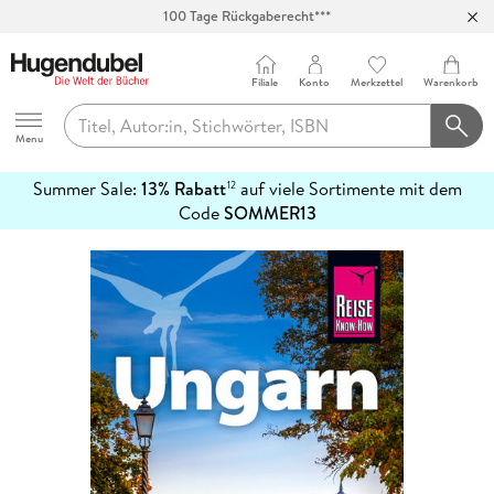
100 Tage Rückgaberecht***
Abholung in über 100 Filialen
Filiale
Konto
Merkzettel
Warenkorb
Hugendubel
Menu
Summer Sale:
13% Rabatt
auf viele Sortimente mit dem
12
mehr
Code
SOMMER13
erfahren