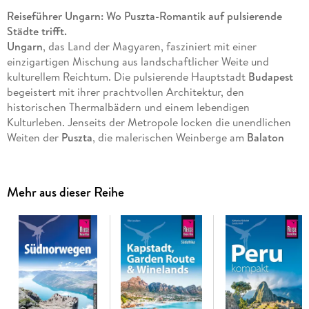
Reiseführer Ungarn: Wo Puszta-Romantik auf pulsierende
Städte trifft.
Ungarn
, das Land der Magyaren, fasziniert mit einer
einzigartigen Mischung aus landschaftlicher Weite und
kulturellem Reichtum. Die pulsierende Hauptstadt
Budapest
begeistert mit ihrer prachtvollen Architektur, den
historischen Thermalbädern und einem lebendigen
Kulturleben. Jenseits der Metropole locken die unendlichen
Weiten der
Puszta
, die malerischen Weinberge am
Balaton
und die historischen Städte wie
Sopron, Pécs und Eger
. Ob
beim Entspannen in einem der zahlreichen Heilbäder, beim
Genuss der kräftigen ungarischen Küche oder bei einer
Mehr aus dieser Reihe
Wanderung durch die sanften Hügel des Nordens - Ungarn
bietet unvergessliche Erlebnisse.
Das steckt in unserem Reiseführer Ungarn:
-
Übersichtsseiten mit Beschreibungen aller Regionen
:
Budapest und Umgebung, Westungarn, Balaton (Plattensee)
und Umgebung, Südungarn sowie Nord- und Ostungarn.
- Praktische Reisetipps von A-Z
- Eine Jahresübersicht zu Festen und Veranstaltungen