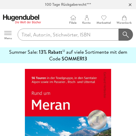
100 Tage Rückgaberecht***
Abholung in über 100 Filialen
Filiale
Konto
Merkzettel
Warenkorb
Hugendubel
Menu
Summer Sale:
13% Rabatt
auf viele Sortimente mit dem
12
mehr
Code
SOMMER13
erfahren