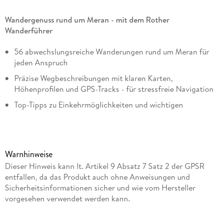
Wandergenuss rund um Meran - mit dem Rother
Wanderführer
56 abwechslungsreiche Wanderungen rund um Meran für
jeden Anspruch
Präzise Wegbeschreibungen mit klaren Karten,
Höhenprofilen und GPS-Tracks - für stressfreie Navigation
Top-Tipps zu Einkehrmöglichkeiten und wichtigen
Adressen
Viele Touren auch mit öffentlichen Verkehrsmitteln gut
erreichbar
Warnhinweise
Dieser Hinweis kann lt. Artikel 9 Absatz 7 Satz 2 der GPSR
Mediterranes Flair, alpine Gipfel und traumhafte
entfallen, da das Produkt auch ohne Anweisungen und
Wanderwege - Meran ist das perfekte Ziel für alle, die
Sicherheitsinformationen sicher und wie vom Hersteller
Wandern lieben. Die Südtiroler Kurstadt Meran begeistert
vorgesehen verwendet werden kann.
mit ihrem historischen Stadtkern, Palmen unter strahlend
blauem Himmel und einem beeindruckenden Panorama