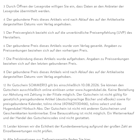
Durch Öffnen der Leseprobe willigen Sie ein, dass Daten an den Anbieter der
3
Leseprobe übermittelt werden.
Der gebundene Preis dieses Artikels wird nach Ablauf des auf der Artikelseite
4
dargestellten Datums vom Verlag angehoben.
Der Preisvergleich bezieht sich auf die unverbindliche Preisempfehlung (UVP) des
5
Herstellers.
Der gebundene Preis dieses Artikels wurde vom Verlag gesenkt. Angaben zu
6
Preissenkungen beziehen sich auf den vorherigen Preis.
Die Preisbindung dieses Artikels wurde aufgehoben. Angaben zu Preissenkungen
7
beziehen sich auf den letzten gebundenen Preis.
Der gebundene Preis dieses Artikels wird nach Ablauf des auf der Artikelseite
8
dargestellten Datums vom Verlag angehoben.
Ihr Gutschein SOMMER13 gilt bis einschließlich 10.08.2026. Sie können den
12
Gutschein ausschließlich online einlösen unter www.hugendubel.de. Keine Bestellung
zur Abholung mit Zahlung in der Filiale möglich. Der Gutschein ist nicht gültig für
gesetzlich preisgebundene Artikel (deutschsprachige Bücher und eBooks) sowie für
preisgebundene Kalender, tolino shine (4016621130466), tolino select und das
Hugendubel Hörbuch Abo. Der Gutschein ist nicht mit anderen Gutscheinen und
Geschenkkarten kombinierbar. Eine Barauszahlung ist nicht möglich. Ein Weiterverkauf
und der Handel des Gutscheincodes sind nicht gestattet.
Leider können wir die Echtheit der Kundenbewertung aufgrund der großen Zahl an
15
Einzelbewertungen nicht prüfen.
Alle Informationen zur Tiefpreisgarantie finden Sie
hier
16