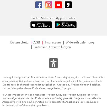
Laden Sie unsere App herunter.
Datenschutz
AGB
Impressum
Widerrufsbelehrung
Datenschutzeinstellungen
Mängelexemplare sind Bücher mit leichten Beschädigungen, die das Lesen aber nicht
1
einschränken. Mängelexemplare sind durch einen Stempel als solche gekennzeichnet.
Die frühere Buchpreisbindung ist aufgehoben. Angaben zu Preissenkungen beziehen
sich auf den gebundenen Preis eines mangelfreien Exemplars.
Diese Artikel unterliegen nicht der Preisbindung, die Preisbindung dieser Artikel
2
wurde aufgehoben oder der Preis wurde vom Verlag gesenkt. Die jeweils zutreffende
Alternative wird Ihnen auf der Artikelseite dargestellt. Angaben zu Preissenkungen
beziehen sich auf den vorherigen Preis.