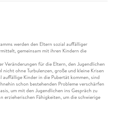
mms werden den Eltern sozial auffälliger
mittelt, gemeinsam mit ihren Kindern die
er Veränderungen für die Eltern, den Jugendlichen
el nicht ohne Turbulenzen, große und kleine Krisen
 auffällige Kinder in die Pubertät kommen, sind
e ohnehin schon bestehenden Probleme verschärfen
 Basis, um mit den Jugendlichen ins Gespräch zu
n erzieherischen Fähigkeiten, um die schwierige
llt ein Training für Eltern von sozial auffälligen
er in Gruppen, wie sie ihren Sohn/ihre Tochter
 werden in das Elterntraining einbezogen. Das
enden diagnostischen Maßnahmen werden
erialien können nach erfolgter Registrierung von