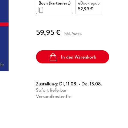
Fremdsprachige Bücher
Buch (kartoniert)
eBook epub
n Lernhilfen
 Jugendbücher
eiber
Hörbuch Downloads im Bundle
cher
 Vergleich
 Puzzlezubehör
Lernen
New Adult
STABILO
52,99 €
Taschenbücher
hilfen
hriller
 Backen
er
lender
Ratgeber
op
hriller
Romance
59,95 €
inkl. Mwst.
Sachbücher
precher:innen
Science Fiction
Fremdsprachige Bücher
In den Warenkorb
Zustellung:
Di, 11.08. - Do, 13.08.
Sofort lieferbar
Versandkostenfrei