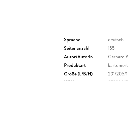
Sprache
deutsch
Seitenanzahl
155
Autor/Autorin
Gerhard W
Produktart
kartoniert
Größe (L/B/H)
291/205/
ISBN
97838017
KG, Merkelstrasse 3, 37085