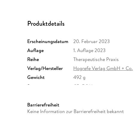
Produktdetails
Erscheinungsdatum
20. Februar 2023
Auflage
1. Auflage 2023
Reihe
Therapeutische Praxis
Verlag/Hersteller
Hogrefe Verlag GmbH + Co.
Gewicht
492 g
Sonstiges
CD-ROM
Herstelleradresse
Hogrefe Verlag GmbH & Co. 
Göttingen, info@hogrefe.de
Barrierefreiheit
Keine Information zur Barrierefreiheit bekannt