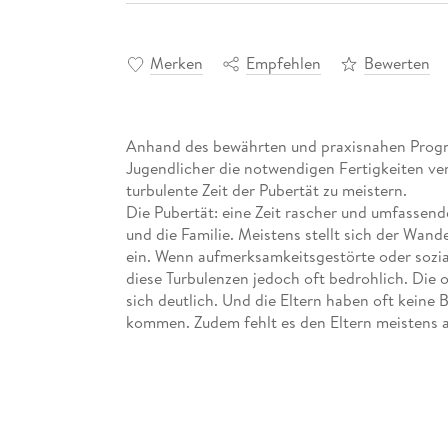
Merken
Empfehlen
Bewerten
Anhand des bewährten und praxisnahen Progra
Jugendlicher die notwendigen Fertigkeiten ver
turbulente Zeit der Pubertät zu meistern.
Die Pubertät: eine Zeit rascher und umfassend
und die Familie. Meistens stellt sich der Wand
ein. Wenn aufmerksamkeitsgestörte oder sozial
diese Turbulenzen jedoch oft bedrohlich. Di
sich deutlich. Und die Eltern haben oft keine
kommen. Zudem fehlt es den Eltern meistens a
Situation zu gestalten. Das vorliegende Buch ste
Jugendlichen dar. Die Eltern lernen einzeln od
angemessen anleiten können. Die Jugendlichen
therapeutische Vorgehen und die vorausgeh
anschaulich dargestellt. Alle notwendigen Mat