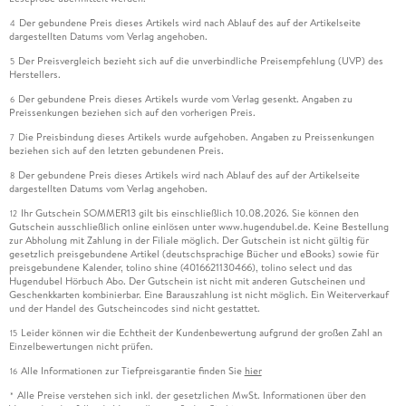
Der gebundene Preis dieses Artikels wird nach Ablauf des auf der Artikelseite
4
dargestellten Datums vom Verlag angehoben.
Der Preisvergleich bezieht sich auf die unverbindliche Preisempfehlung (UVP) des
5
Herstellers.
Der gebundene Preis dieses Artikels wurde vom Verlag gesenkt. Angaben zu
6
Preissenkungen beziehen sich auf den vorherigen Preis.
Die Preisbindung dieses Artikels wurde aufgehoben. Angaben zu Preissenkungen
7
beziehen sich auf den letzten gebundenen Preis.
Der gebundene Preis dieses Artikels wird nach Ablauf des auf der Artikelseite
8
dargestellten Datums vom Verlag angehoben.
Ihr Gutschein SOMMER13 gilt bis einschließlich 10.08.2026. Sie können den
12
Gutschein ausschließlich online einlösen unter www.hugendubel.de. Keine Bestellung
zur Abholung mit Zahlung in der Filiale möglich. Der Gutschein ist nicht gültig für
gesetzlich preisgebundene Artikel (deutschsprachige Bücher und eBooks) sowie für
preisgebundene Kalender, tolino shine (4016621130466), tolino select und das
Hugendubel Hörbuch Abo. Der Gutschein ist nicht mit anderen Gutscheinen und
Geschenkkarten kombinierbar. Eine Barauszahlung ist nicht möglich. Ein Weiterverkauf
und der Handel des Gutscheincodes sind nicht gestattet.
Leider können wir die Echtheit der Kundenbewertung aufgrund der großen Zahl an
15
Einzelbewertungen nicht prüfen.
Alle Informationen zur Tiefpreisgarantie finden Sie
hier
16
Alle Preise verstehen sich inkl. der gesetzlichen MwSt. Informationen über den
*