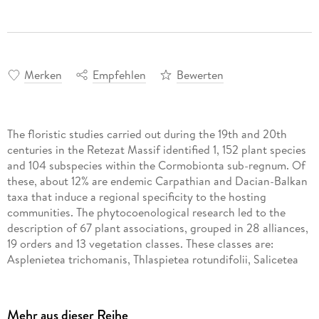
Merken
Empfehlen
Bewerten
The floristic studies carried out during the 19th and 20th
centuries in the Retezat Massif identified 1, 152 plant species
and 104 subspecies within the Cormobionta sub-regnum. Of
these, about 12% are endemic Carpathian and Dacian-Balkan
taxa that induce a regional specificity to the hosting
communities. The phytocoenological research led to the
description of 67 plant associations, grouped in 28 alliances,
19 orders and 13 vegetation classes. These classes are:
Asplenietea trichomanis, Thlaspietea rotundifolii, Salicetea
herbaceae, Montio-Cardaminetea, Scheuchzerio-Caricetea
fuscae, Oxycocco-Sphagnetea, Molinio-Arrhenatheretea,
Caricetea curvulae, Loisleurio-Vaccinietea, Elyno-Seslerietea,
Mehr aus dieser Reihe