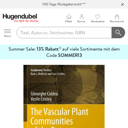
100 Tage Rückgaberecht***
Abholung in über 100 Filialen
Filiale
Konto
Merkzettel
Warenkorb
Hugendubel
Menu
Summer Sale:
13% Rabatt
auf viele Sortimente mit dem
12
mehr
Code
SOMMER13
erfahren