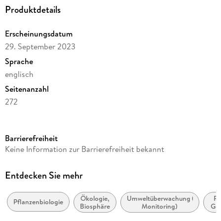
Produktdetails
Erscheinungsdatum
29. September 2023
Sprache
englisch
Seitenanzahl
272
Reihe
Earth and Environmental Science
Barrierefreiheit
Autor/Autorin
Keine Information zur Barrierefreiheit bekannt
Gheorghe Coldea, Vasile Cristea
Verlag/Hersteller
Entdecken Sie mehr
Springer
Ökologie,
Umweltüberwachung (Umwelt-
Ph
Abbildungen
Pflanzenbiologie
Biosphäre
Monitoring)
Ge
XI, 259 p. 77 illus., 76 illus. in color.