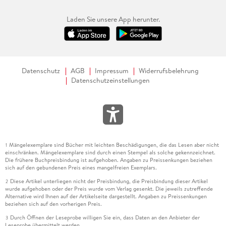
Laden Sie unsere App herunter.
Datenschutz
AGB
Impressum
Widerrufsbelehrung
Datenschutzeinstellungen
Mängelexemplare sind Bücher mit leichten Beschädigungen, die das Lesen aber nicht
1
einschränken. Mängelexemplare sind durch einen Stempel als solche gekennzeichnet.
Die frühere Buchpreisbindung ist aufgehoben. Angaben zu Preissenkungen beziehen
sich auf den gebundenen Preis eines mangelfreien Exemplars.
Diese Artikel unterliegen nicht der Preisbindung, die Preisbindung dieser Artikel
2
wurde aufgehoben oder der Preis wurde vom Verlag gesenkt. Die jeweils zutreffende
Alternative wird Ihnen auf der Artikelseite dargestellt. Angaben zu Preissenkungen
beziehen sich auf den vorherigen Preis.
Durch Öffnen der Leseprobe willigen Sie ein, dass Daten an den Anbieter der
3
Leseprobe übermittelt werden.