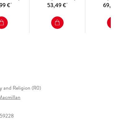
99 €
53,49 €
69,49 €
*
*
*
y and Religion (R0)
Macmillan
559228