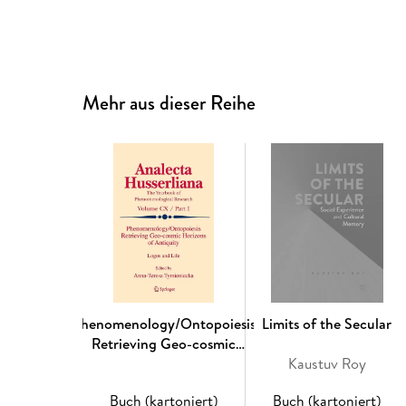
Mehr aus dieser Reihe
Phenomenology/Ontopoiesis
Limits of the Secular
Retrieving Geo-cosmic
Horizons of Antiquity
Kaustuv Roy
Buch (kartoniert)
Buch (kartoniert)