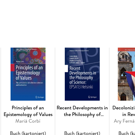
Inhaltsverzeichnis
Chapter 1. Introduction: Nietzsche, Professor o
Chapter 2. The Preface to the Public Lectures 
Learning, Then and Now,
His and Ours. - Chapter 4. The True Metaphysic
Theoretical Man of Morality in The Birth of T
Unfinished Essays of 1872 1874. - Chapter 7. W
Chapter 8. Schopenhauer and Our Love and Hat
Psychologica of Human, all too Human. - Chap
the Free Spirit.
Principles of an
Recent Developments in
Decoloniz
Epistemology of Values
the Philosophy of
in Re
Marià Corbí
Science: EPSA13 Helsinki
Ary Fern
Buch (kartoniert)
Buch (kartoniert)
Buch (k