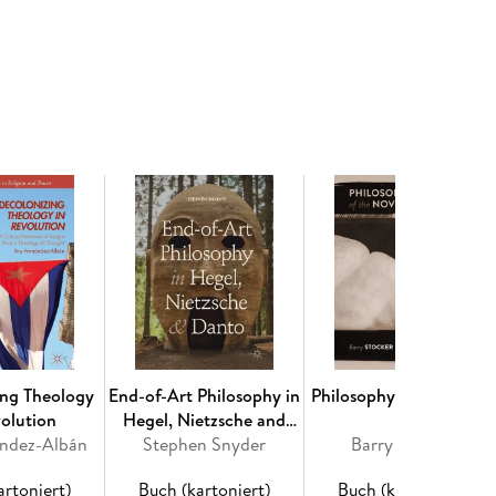
f Philology at the University of Basel, 1869 1879. -
on Education. - Chapter 3. Institutions of Higher
al Significance of Life. - Chapter 5. The
ragedy. - Chapter 6. Fragments, Notes, and
e Philologists, a Draft of an Untimely Meditation. -
e for Culture. - Chapter 9. The Hard
ter 10. Conclusion: Metaphysics, Psychology, and
ing Theology
End-of-Art Philosophy in
Philosophy of the Nove
volution
Hegel, Nietzsche and
ández-Albán
Stephen Snyder
Danto
Barry Stocker
artoniert)
Buch (kartoniert)
Buch (kartoniert)