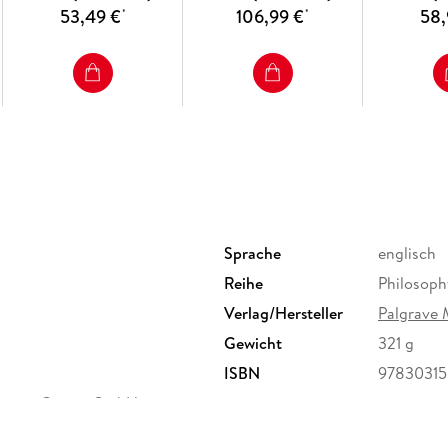
53,49 €
106,99 €
58,
*
*
Sprache
englisch
Reihe
Philosoph
Verlag/Hersteller
Palgrave 
Gewicht
321 g
ISBN
9783031
ervice Center GmbH,
erg,
ure.com