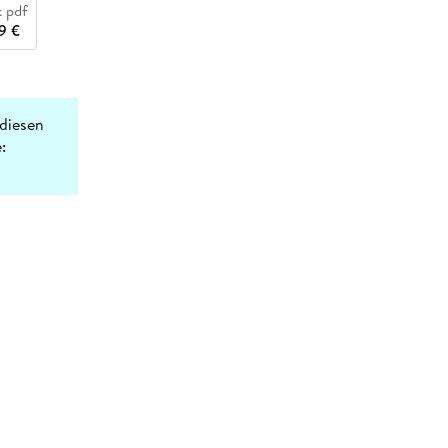
 pdf
9 €
diesen
: