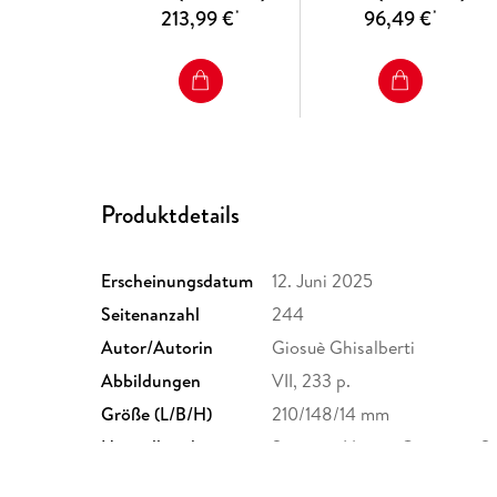
213,99 €
96,49 €
*
*
Produktdetails
Erscheinungsdatum
12. Juni 2025
Seitenanzahl
244
Autor/Autorin
Giosuè Ghisalberti
Abbildungen
VII, 233 p.
Größe (L/B/H)
210/148/14 mm
Herstelleradresse
Springer Nature Customer S
Europaplatz 3, 69115 Heidelb
ProductSafety@springernat