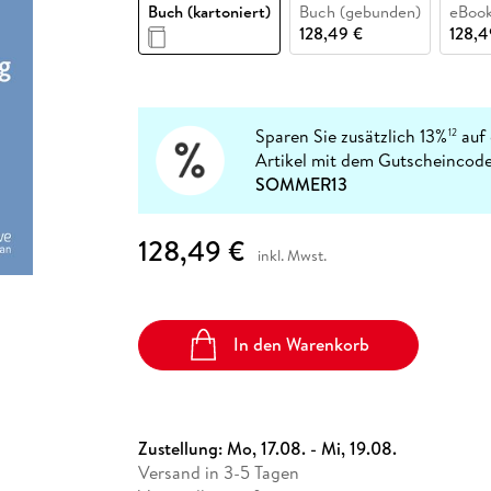
Fremdsprachige Bücher
Buch (kartoniert)
Buch (gebunden)
eBook
n Lernhilfen
 Jugendbücher
eiber
Hörbuch Downloads im Bundle
cher
 Vergleich
 Puzzlezubehör
Lernen
New Adult
STABILO
128,49 €
128,4
Taschenbücher
hilfen
hriller
 Backen
er
lender
Ratgeber
op
hriller
Romance
Sachbücher
Sparen Sie zusätzlich 13%
auf 
12
precher:innen
Artikel mit dem Gutscheincode
Science Fiction
SOMMER13
Fremdsprachige Bücher
128,49 €
inkl. Mwst.
In den Warenkorb
Zustellung:
Mo, 17.08. - Mi, 19.08.
Versand in 3-5 Tagen