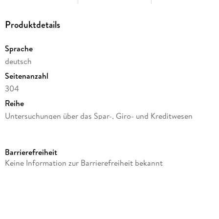
Produktdetails
Sprache
deutsch
Seitenanzahl
304
Reihe
Untersuchungen über das Spar-, Giro- und Kreditwesen
(SGK), 77
Autor/Autorin
Barrierefreiheit
Gustav Dieckheuer
Keine Information zur Barrierefreiheit bekannt
Verlag/Hersteller
Duncker & Humblot
Produktart
kartoniert