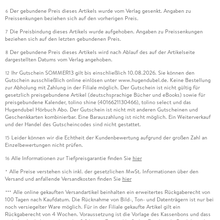
Der gebundene Preis dieses Artikels wurde vom Verlag gesenkt. Angaben zu
6
Preissenkungen beziehen sich auf den vorherigen Preis.
Die Preisbindung dieses Artikels wurde aufgehoben. Angaben zu Preissenkungen
7
beziehen sich auf den letzten gebundenen Preis.
Der gebundene Preis dieses Artikels wird nach Ablauf des auf der Artikelseite
8
dargestellten Datums vom Verlag angehoben.
Ihr Gutschein SOMMER13 gilt bis einschließlich 10.08.2026. Sie können den
12
Gutschein ausschließlich online einlösen unter www.hugendubel.de. Keine Bestellung
zur Abholung mit Zahlung in der Filiale möglich. Der Gutschein ist nicht gültig für
gesetzlich preisgebundene Artikel (deutschsprachige Bücher und eBooks) sowie für
preisgebundene Kalender, tolino shine (4016621130466), tolino select und das
Hugendubel Hörbuch Abo. Der Gutschein ist nicht mit anderen Gutscheinen und
Geschenkkarten kombinierbar. Eine Barauszahlung ist nicht möglich. Ein Weiterverkauf
und der Handel des Gutscheincodes sind nicht gestattet.
Leider können wir die Echtheit der Kundenbewertung aufgrund der großen Zahl an
15
Einzelbewertungen nicht prüfen.
Alle Informationen zur Tiefpreisgarantie finden Sie
hier
16
Alle Preise verstehen sich inkl. der gesetzlichen MwSt. Informationen über den
*
Versand und anfallende Versandkosten finden Sie
hier
Alle online gekauften Versandartikel beinhalten ein erweitertes Rückgaberecht von
***
100 Tagen nach Kaufdatum. Die Rücknahme von Bild-, Ton- und Datenträgern ist nur bei
noch versiegelter Ware möglich. Für in der Filiale gekaufte Artikel gilt ein
Rückgaberecht von 4 Wochen. Voraussetzung ist die Vorlage des Kassenbons und dass