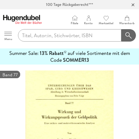
100 Tage Rückgaberecht***
Abholung in über 100 Filialen
Filiale
Konto
Merkzettel
Warenkorb
Hugendubel
Menu
Summer Sale:
13% Rabatt
auf viele Sortimente mit dem
12
mehr
Code
SOMMER13
erfahren
Band 77