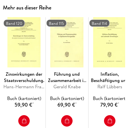
Mehr aus dieser Reihe
Band 120
Band 115
Band 114
Zinswirkungen der
Führung und
Inflation,
Staatsverschuldung.
Zusammenarbeit in
Beschäftigung un
Hans-Hermann Francke, Dieter Friedrich
Gerald Knabe
Sparkassen-
Ralf Lübbers
rationale
Zweigstellen.
Erwartungen.
Buch (kartoniert)
Buch (kartoniert)
Buch (kartoniert)
59,90 €
69,90 €
79,90 €
*
*
*