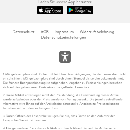
Laden Sie unsere App herunter.
Datenschutz
AGB
Impressum
Widerrufsbelehrung
Datenschutzeinstellungen
Mängelexemplare sind Bücher mit leichten Beschädigungen, die das Lesen aber nicht
1
einschränken. Mängelexemplare sind durch einen Stempel als solche gekennzeichnet.
Die frühere Buchpreisbindung ist aufgehoben. Angaben zu Preissenkungen beziehen
sich auf den gebundenen Preis eines mangelfreien Exemplars.
Diese Artikel unterliegen nicht der Preisbindung, die Preisbindung dieser Artikel
2
wurde aufgehoben oder der Preis wurde vom Verlag gesenkt. Die jeweils zutreffende
Alternative wird Ihnen auf der Artikelseite dargestellt. Angaben zu Preissenkungen
beziehen sich auf den vorherigen Preis.
Durch Öffnen der Leseprobe willigen Sie ein, dass Daten an den Anbieter der
3
Leseprobe übermittelt werden.
Der gebundene Preis dieses Artikels wird nach Ablauf des auf der Artikelseite
4