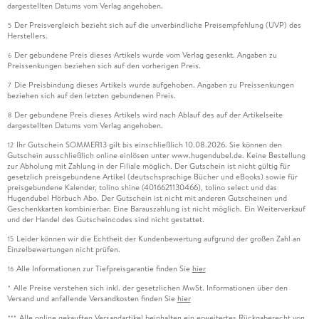
dargestellten Datums vom Verlag angehoben.
Der Preisvergleich bezieht sich auf die unverbindliche Preisempfehlung (UVP) des
5
Herstellers.
Der gebundene Preis dieses Artikels wurde vom Verlag gesenkt. Angaben zu
6
Preissenkungen beziehen sich auf den vorherigen Preis.
Die Preisbindung dieses Artikels wurde aufgehoben. Angaben zu Preissenkungen
7
beziehen sich auf den letzten gebundenen Preis.
Der gebundene Preis dieses Artikels wird nach Ablauf des auf der Artikelseite
8
dargestellten Datums vom Verlag angehoben.
Ihr Gutschein SOMMER13 gilt bis einschließlich 10.08.2026. Sie können den
12
Gutschein ausschließlich online einlösen unter www.hugendubel.de. Keine Bestellung
zur Abholung mit Zahlung in der Filiale möglich. Der Gutschein ist nicht gültig für
gesetzlich preisgebundene Artikel (deutschsprachige Bücher und eBooks) sowie für
preisgebundene Kalender, tolino shine (4016621130466), tolino select und das
Hugendubel Hörbuch Abo. Der Gutschein ist nicht mit anderen Gutscheinen und
Geschenkkarten kombinierbar. Eine Barauszahlung ist nicht möglich. Ein Weiterverkauf
und der Handel des Gutscheincodes sind nicht gestattet.
Leider können wir die Echtheit der Kundenbewertung aufgrund der großen Zahl an
15
Einzelbewertungen nicht prüfen.
Alle Informationen zur Tiefpreisgarantie finden Sie
hier
16
Alle Preise verstehen sich inkl. der gesetzlichen MwSt. Informationen über den
*
Versand und anfallende Versandkosten finden Sie
hier
Alle online gekauften Versandartikel beinhalten ein erweitertes Rückgaberecht von
***