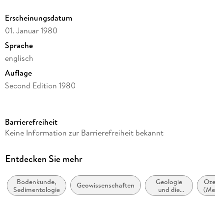
Erscheinungsdatum
01. Januar 1980
Sprache
englisch
Auflage
Second Edition 1980
Seitenanzahl
572
Barrierefreiheit
Reihe
Keine Information zur Barrierefreiheit bekannt
Earth and Environmental Science (R0)
Autor/Autorin
Entdecken Sie mehr
H. -E. Reineck, I. B. Singh, Hans-Erich Reineck, Indra B. Singh
Bodenkunde,
Geologie
Ozea
Verlag/Hersteller
Geowissenschaften
Sedimentologie
und die
(Meer
Springer
Lithosphäre
Me
O
Abbildungen