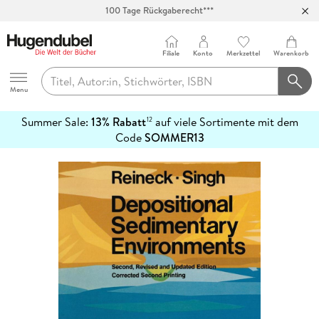
100 Tage Rückgaberecht***
Abholung in über 100 Filialen
Filiale
Konto
Merkzettel
Warenkorb
Hugendubel
Menu
Summer Sale:
13% Rabatt
auf viele Sortimente mit dem
12
mehr
Code
SOMMER13
erfahren