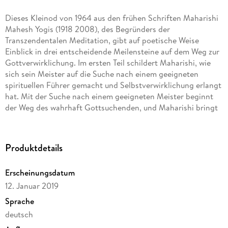
Dieses Kleinod von 1964 aus den frühen Schriften Maharishi
Mahesh Yogis (1918 2008), des Begründers der
Transzendentalen Meditation, gibt auf poetische Weise
Einblick in drei entscheidende Meilensteine auf dem Weg zur
Gottverwirklichung. Im ersten Teil schildert Maharishi, wie
sich sein Meister auf die Suche nach einem geeigneten
spirituellen Führer gemacht und Selbstverwirklichung erlangt
hat. Mit der Suche nach einem geeigneten Meister beginnt
der Weg des wahrhaft Gottsuchenden, und Maharishi bringt
uns die herausragende Persönlichkeit näher, die ihn zur
Verbreitung der Transzendentalen Meditation inspirierte. Der
zweite Teil gibt dem fließenden Gefühl Ausdruck, das uns
Produktdetails
ergreift, wenn sich die Blütenblätter des Herzens entfalten
und uns mit allem verbinden, was uns umgibt. Der Strom der
Erscheinungsdatum
Liebe wird zum zartesten und zugleich mächtigsten Ausdruck
12. Januar 2019
des Lebens. Persönliche Liebe wird als Ausdruck universeller
Liebe, als Ausdruck der Liebe Gottes, erkannt. Im dritten Teil
Sprache
erleben wir das innere Selbstgespräch, das sich abspielt,
deutsch
wenn die individuelle Seele wieder mit ihrem eigenen