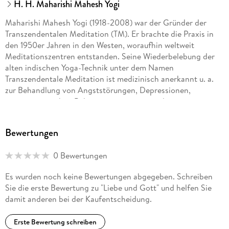
H. H. Maharishi Mahesh Yogi
Maharishi Mahesh Yogi (1918-2008) war der Gründer der
Transzendentalen Meditation (TM). Er brachte die Praxis in
den 1950er Jahren in den Westen, woraufhin weltweit
Meditationszentren entstanden. Seine Wiederbelebung der
alten indischen Yoga-Technik unter dem Namen
Transzendentale Meditation ist medizinisch anerkannt u. a.
zur Behandlung von Angststörungen, Depressionen,
posttraumatischen Belastungsstörungen und
Schlafproblemen. Die TM-Bewegung gewann in den 1960er
Jahren an Popularität durch das Interesse der Beatles und
Bewertungen
anderer prominenter Stimmen. Als Maharishi 1959 in Los
Angeles ankam, waren Themen wie Ayurveda, Gandharva-
0 Bewertungen
Veda, Meditation, Jyotisch, Vastu, Yoga, Yagya, im Westen
kaum bekannt. Sein Lebenswerk war es, das versprengte
Es wurden noch keine Bewertungen abgegeben. Schreiben
vedische Wissen in ein ganzheitliches System der Vedischen
Sie die erste Bewertung zu "Liebe und Gott" und helfen Sie
Wissenschaft zu bringen und für den modernen Menschen
damit anderen bei der Kaufentscheidung.
nutzbar zu machen. 1964 veröffentlichte er sein poetisches
Werk über die Gottverwirklichung "Liebe und Gott".
Erste Bewertung schreiben