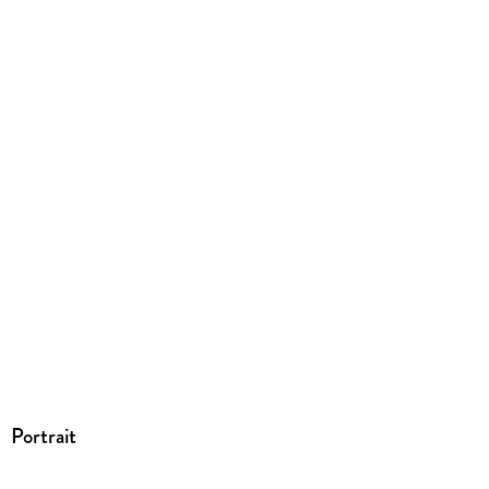
Gewicht
75 g
Größe (L/B/H)
190/120/5 mm
ISBN
9783945004234
Portrait