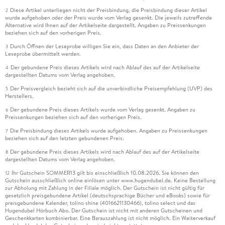
Diese Artikel unterliegen nicht der Preisbindung, die Preisbindung dieser Artikel
2
wurde aufgehoben oder der Preis wurde vom Verlag gesenkt. Die jeweils zutreffende
Alternative wird Ihnen auf der Artikelseite dargestellt. Angaben zu Preissenkungen
beziehen sich auf den vorherigen Preis.
Durch Öffnen der Leseprobe willigen Sie ein, dass Daten an den Anbieter der
3
Leseprobe übermittelt werden.
Der gebundene Preis dieses Artikels wird nach Ablauf des auf der Artikelseite
4
dargestellten Datums vom Verlag angehoben.
Der Preisvergleich bezieht sich auf die unverbindliche Preisempfehlung (UVP) des
5
Herstellers.
Der gebundene Preis dieses Artikels wurde vom Verlag gesenkt. Angaben zu
6
Preissenkungen beziehen sich auf den vorherigen Preis.
Die Preisbindung dieses Artikels wurde aufgehoben. Angaben zu Preissenkungen
7
beziehen sich auf den letzten gebundenen Preis.
Der gebundene Preis dieses Artikels wird nach Ablauf des auf der Artikelseite
8
dargestellten Datums vom Verlag angehoben.
Ihr Gutschein SOMMER13 gilt bis einschließlich 10.08.2026. Sie können den
12
Gutschein ausschließlich online einlösen unter www.hugendubel.de. Keine Bestellung
zur Abholung mit Zahlung in der Filiale möglich. Der Gutschein ist nicht gültig für
gesetzlich preisgebundene Artikel (deutschsprachige Bücher und eBooks) sowie für
preisgebundene Kalender, tolino shine (4016621130466), tolino select und das
Hugendubel Hörbuch Abo. Der Gutschein ist nicht mit anderen Gutscheinen und
Geschenkkarten kombinierbar. Eine Barauszahlung ist nicht möglich. Ein Weiterverkauf