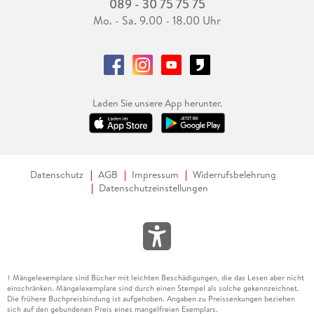
089 - 30 75 75 75
Mo. - Sa. 9.00 - 18.00 Uhr
Laden Sie unsere App herunter.
Datenschutz
AGB
Impressum
Widerrufsbelehrung
Datenschutzeinstellungen
Mängelexemplare sind Bücher mit leichten Beschädigungen, die das Lesen aber nicht
1
einschränken. Mängelexemplare sind durch einen Stempel als solche gekennzeichnet.
Die frühere Buchpreisbindung ist aufgehoben. Angaben zu Preissenkungen beziehen
sich auf den gebundenen Preis eines mangelfreien Exemplars.