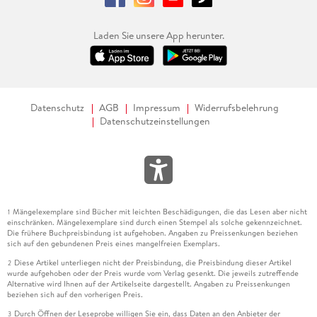
Laden Sie unsere App herunter.
Datenschutz
AGB
Impressum
Widerrufsbelehrung
Datenschutzeinstellungen
Mängelexemplare sind Bücher mit leichten Beschädigungen, die das Lesen aber nicht
1
einschränken. Mängelexemplare sind durch einen Stempel als solche gekennzeichnet.
Die frühere Buchpreisbindung ist aufgehoben. Angaben zu Preissenkungen beziehen
sich auf den gebundenen Preis eines mangelfreien Exemplars.
Diese Artikel unterliegen nicht der Preisbindung, die Preisbindung dieser Artikel
2
wurde aufgehoben oder der Preis wurde vom Verlag gesenkt. Die jeweils zutreffende
Alternative wird Ihnen auf der Artikelseite dargestellt. Angaben zu Preissenkungen
beziehen sich auf den vorherigen Preis.
Durch Öffnen der Leseprobe willigen Sie ein, dass Daten an den Anbieter der
3