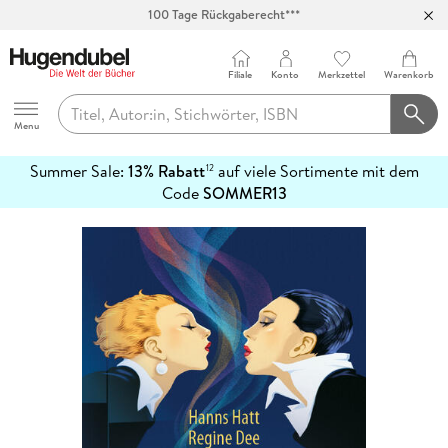
Abholung in über 100 Filialen
Filiale
Konto
Merkzettel
Warenkorb
Hugendubel
Menu
Summer Sale:
13% Rabatt
auf viele Sortimente mit dem
12
mehr
Code
SOMMER13
erfahren