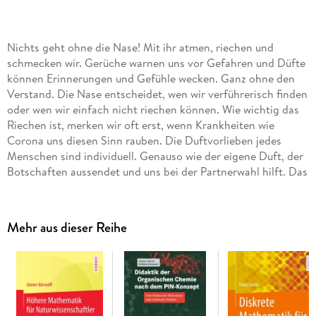
Nichts geht ohne die Nase! Mit ihr atmen, riechen und
schmecken wir. Gerüche warnen uns vor Gefahren und Düfte
können Erinnerungen und Gefühle wecken. Ganz ohne den
Verstand. Die Nase entscheidet, wen wir verführerisch finden
oder wen wir einfach nicht riechen können. Wie wichtig das
Riechen ist, merken wir oft erst, wenn Krankheiten wie
Corona uns diesen Sinn rauben. Die Duftvorlieben jedes
Menschen sind individuell. Genauso wie der eigene Duft, der
Botschaften aussendet und uns bei der Partnerwahl hilft. Das
Aufregende: Wir nehmen diese Botschaften nicht nur mit der
Nase wahr, sondern Düfte wirken auf den ganzen Körper. Sie
können die Wundheilung beschleunigen, den Herzschlag
Mehr aus dieser Reihe
verändern und Haarwachstum und Verdauung verbessern. Sie
beeinflussen auch das Gehirn: Wir werden ruhiger oder
aktiver. Neueste wissenschaftliche Forschungen haben
gezeigt: Sogar Tumorzellen reagieren auf Duftstoffe und
reduzieren ihr Wachstum. Umgekehrt geben Tumorzellen
selbst Gerüche ab. Trainierte Hunde können sie erkennen.