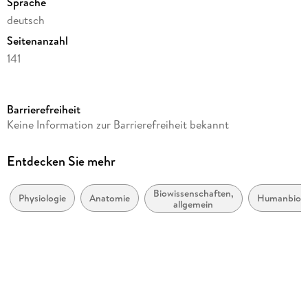
Sprache
deutsch
Seitenanzahl
141
Reihe
Life Science and Basic Disciplines (German Language)
Barrierefreiheit
Autor/Autorin
Keine Information zur Barrierefreiheit bekannt
Hanns Hatt, Regine Dee
Verlag/Hersteller
Entdecken Sie mehr
Springer, Berlin
Biowissenschaften,
Produktart
Physiologie
Anatomie
Humanbiolo
allgemein
kartoniert
Abbildungen
XII, 141 S.
Gewicht
176 g