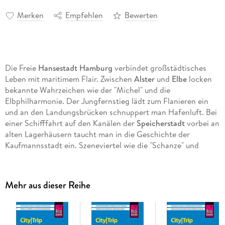
Merken
Empfehlen
Bewerten
Die Freie
Hansestadt Hamburg
verbindet großstädtisches
Leben mit maritimem Flair. Zwischen
Alster
und
Elbe
locken
bekannte Wahrzeichen wie der "Michel" und die
Elbphilharmonie. Der Jungfernstieg lädt zum Flanieren ein
und an den Landungsbrücken schnuppert man Hafenluft. Bei
einer Schifffahrt auf den Kanälen der
Speicherstadt
vorbei an
alten Lagerhäusern taucht man in die Geschichte der
Kaufmannsstadt ein. Szeneviertel wie die "Schanze" und
Ottensen sind bunte Treffpunkte voller Kreativität. Abends
pulsiert in den Clubs und Kultkneipen von
St. Pauli
das
glitzernde Nachtleben. Sonntagsmorgens herrscht auf dem
Mehr aus dieser Reihe
Fischmarkt reges Treiben und Spektakel.
Dieser aktuelle Reiseführer Hamburg ist der ideale Begleiter,
um alle Seiten der Elbmetropole selbstständig zu entdecken:
- Die wichtigsten Sehenswürdigkeiten und Museen der Stadt