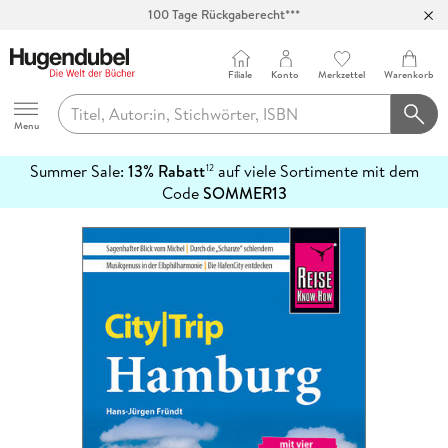
100 Tage Rückgaberecht***
Abholung in über 100 Filialen
Filiale
Konto
Merkzettel
Warenkorb
Hugendubel
Menu
Summer Sale:
13% Rabatt
auf viele Sortimente mit dem
12
mehr
Code
SOMMER13
erfahren