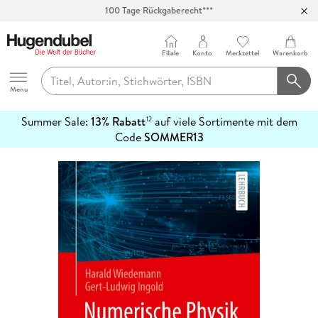
100 Tage Rückgaberecht***
Abholung in über 100 Filialen
Filiale
Konto
Merkzettel
Warenkorb
Hugendubel
Menu
Summer Sale:
13% Rabatt
auf viele Sortimente mit dem
12
mehr
Code
SOMMER13
erfahren