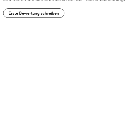
Universität-GH Essen und ist seit 1994 Professor für
Theoretische Physik am Institut für Physik der Universität
Erste Bewertung schreiben
Augsburg.