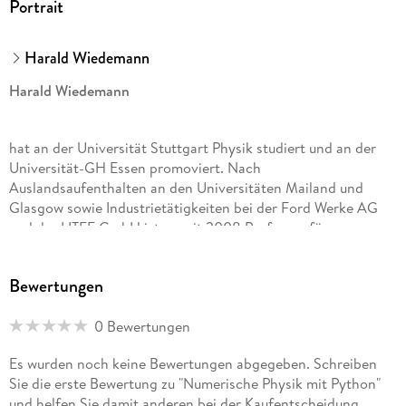
Portrait
Harald Wiedemann
Harald Wiedemann
hat an der Universität Stuttgart Physik studiert und an der
Universität-GH Essen promoviert. Nach
Auslandsaufenthalten an den Universitäten Mailand und
Glasgow sowie Industrietätigkeiten bei der Ford Werke AG
und der LITEF GmbH ist er seit 2008 Professor für
Mathematik, Physik und numerische Anwendungen im
Maschinenbau an der Hochschule Offenburg.
Bewertungen
Gert-Ludwig Ingold
0 Bewertungen
Es wurden noch keine Bewertungen abgegeben. Schreiben
hat an der Universität Stuttgart Physik studiert und
Sie die erste Bewertung zu "Numerische Physik mit Python"
promoviert. Er habilitierte in Theoretischer Physik an der
und helfen Sie damit anderen bei der Kaufentscheidung.