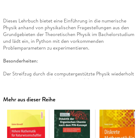
Dieses Lehrbuch bietet eine Einführung in die numerische
Physik anhand von physikalischen Fragestellungen aus den
Grundgebieten der Theoretischen Physik im Bachelorstudium
und lädt ein, in Python mit den vorkommenden
Problemparametern zu experimentieren.
Besonderheiten
:
Der Streifzug durch die computergestützte Physik wiederholt
jeweils den theoretischen Hintergrund, bevor das
Programmieren im Vordergrund steht und schließt mit
Übungen ab. Studierende können so Gelerntes im
Mehr aus dieser Reihe
Grundstudium vertiefen. Für Lehrende ist dieses Buch eine
vielfältige Quelle für Ergänzungen Ihrer Vorlesungen. Alle
besprochenen Programme stehen zum Download bereit.
Der Inhalt