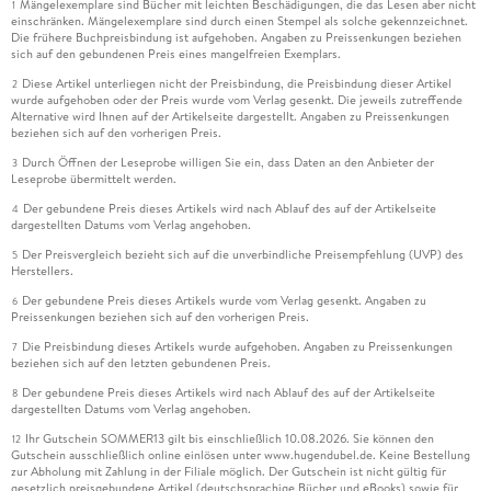
Mängelexemplare sind Bücher mit leichten Beschädigungen, die das Lesen aber nicht
1
einschränken. Mängelexemplare sind durch einen Stempel als solche gekennzeichnet.
Die frühere Buchpreisbindung ist aufgehoben. Angaben zu Preissenkungen beziehen
sich auf den gebundenen Preis eines mangelfreien Exemplars.
Diese Artikel unterliegen nicht der Preisbindung, die Preisbindung dieser Artikel
2
wurde aufgehoben oder der Preis wurde vom Verlag gesenkt. Die jeweils zutreffende
Alternative wird Ihnen auf der Artikelseite dargestellt. Angaben zu Preissenkungen
beziehen sich auf den vorherigen Preis.
Durch Öffnen der Leseprobe willigen Sie ein, dass Daten an den Anbieter der
3
Leseprobe übermittelt werden.
Der gebundene Preis dieses Artikels wird nach Ablauf des auf der Artikelseite
4
dargestellten Datums vom Verlag angehoben.
Der Preisvergleich bezieht sich auf die unverbindliche Preisempfehlung (UVP) des
5
Herstellers.
Der gebundene Preis dieses Artikels wurde vom Verlag gesenkt. Angaben zu
6
Preissenkungen beziehen sich auf den vorherigen Preis.
Die Preisbindung dieses Artikels wurde aufgehoben. Angaben zu Preissenkungen
7
beziehen sich auf den letzten gebundenen Preis.
Der gebundene Preis dieses Artikels wird nach Ablauf des auf der Artikelseite
8
dargestellten Datums vom Verlag angehoben.
Ihr Gutschein SOMMER13 gilt bis einschließlich 10.08.2026. Sie können den
12
Gutschein ausschließlich online einlösen unter www.hugendubel.de. Keine Bestellung
zur Abholung mit Zahlung in der Filiale möglich. Der Gutschein ist nicht gültig für
gesetzlich preisgebundene Artikel (deutschsprachige Bücher und eBooks) sowie für