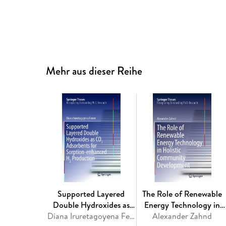
Mehr aus dieser Reihe
Supported Layered
The Role of Renewable
Double Hydroxides as
Energy Technology in
CO2 Adsorbents for
Diana Iruretagoyena Ferrer
Holistic Community
Alexander Zahnd