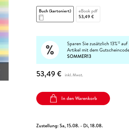
Fremdsprachige Bücher
n Lernhilfen
 Jugendbücher
eiber
Hörbuch Downloads im Bundle
cher
 Vergleich
 Puzzlezubehör
Lernen
New Adult
STABILO
Taschenbücher
Buch (kartoniert)
eBook pdf
hilfen
hriller
 Backen
er
lender
Ratgeber
53,49 €
op
hriller
Romance
Sachbücher
precher:innen
Science Fiction
Sparen Sie zusätzlich 13%
auf 
12
Artikel mit dem Gutscheincode
Fremdsprachige Bücher
SOMMER13
53,49 €
inkl. Mwst.
In den Warenkorb
Zustellung:
Sa, 15.08. - Di, 18.08.