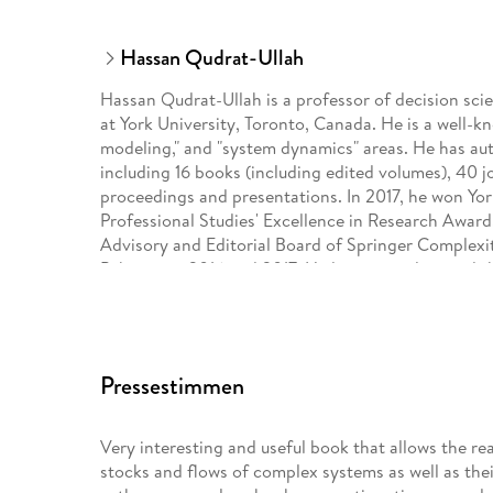
Hassan Qudrat-Ullah
Hassan Qudrat-Ullah is a professor of decision sci
at York University, Toronto, Canada. He is a well-kn
modeling," and "system dynamics" areas. He has aut
including 16 books (including edited volumes), 40 
proceedings and presentations. In 2017, he won York
Professional Studies' Excellence in Research Awar
Advisory and Editorial Board of Springer Complexi
Pakistan in 2016 and 2017. He loves traveling and t
globe. He has been to 140 countries: part business 
Pressestimmen
Very interesting and useful book that allows the r
stocks and flows of complex systems as well as thei