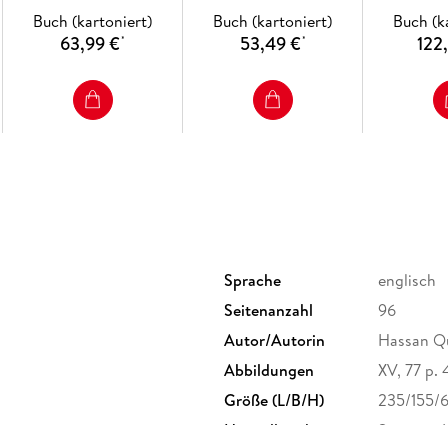
Buch (kartoniert)
Buch (kartoniert)
Buch (k
63,99 €
53,49 €
122
*
*
Sprache
englisch
Seitenanzahl
96
Autor/Autorin
Hassan Qu
Abbildungen
XV, 77 p. 41
Größe (L/B/H)
235/155/
Herstelleradresse
Springer 