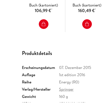
Sorption-enhanced H2
Development
Buch (kartoniert)
Buch (kartoniert)
Production
106,99 €
160,49 €
*
*
Produktdetails
Erscheinungsdatum
07. Dezember 2015
Auflage
1st edition 2016
Reihe
Energy (R0)
Verlag/Hersteller
Springer
Gewicht
160 g
ISBN
9783319248271