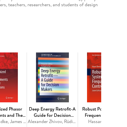
ers, teachers, researchers, and students of design
, dynamic energy systems.
k. - Modeling and Simulation in Service of Energy
nge: Energy Policy Modeling with System Dynamics.
ws. - On the Modeling of Key Structural Process of
ctural Process of Energy Systems. - Finale.
ized Phasor
Deep Energy Retrofit-A
Robust Power System
ts and Their
Guide for Decision
Frequency Control
cations
Arun G. Phadke, James S. Thorp
Makers
Alexander Zhivov, Rüdiger Lohse
Hassan Bevrani