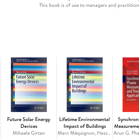
This book is of use to managers and practition
and assessment of policy making for complex
Inhaltsverzeichnis
Energy Policy Making: A Complex, Dynamic Tas
Policy: The Challenges. - Meeting the Challe
- Understanding the Physics of Stocks and Flo
Energy Systems. - On the Modeling of Key Stru
Future Solar Energy
Lifetime Environmental
Synchron
Devices
Impact of Buildings
Measuremen
Mihaela Girtan
Marc Méquignon, Hassan Ait Haddou
Appli