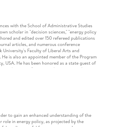
ences with the School of Administrative Studies
own scholar in "decision sciences," "energy policy
hored and edited over 150 refereed publications
journal articles, and numerous conference
 University's Faculty of Liberal Arts and
d. He is also an appointed member of the Program
ty, USA. He has been honored as a state guest of
he exploration of various cultures across the
and part pleasure.
eader to gain an enhanced understanding of the
r role in energy policy, as projected by the