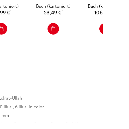
artoniert)
Buch (kartoniert)
Buch (kartoniert)
,99 €
53,49 €
106,99 €
*
*
*
drat-Ullah
 illus., 6 illus. in color.
6 mm
Nature Customer Service Center GmbH,