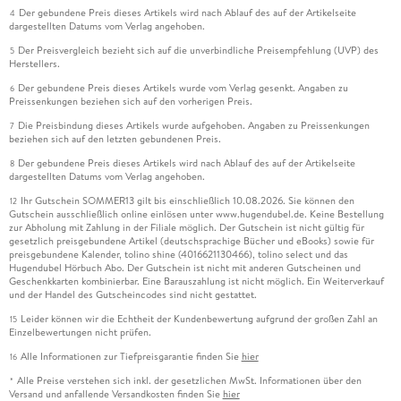
Der gebundene Preis dieses Artikels wird nach Ablauf des auf der Artikelseite
4
dargestellten Datums vom Verlag angehoben.
Der Preisvergleich bezieht sich auf die unverbindliche Preisempfehlung (UVP) des
5
Herstellers.
Der gebundene Preis dieses Artikels wurde vom Verlag gesenkt. Angaben zu
6
Preissenkungen beziehen sich auf den vorherigen Preis.
Die Preisbindung dieses Artikels wurde aufgehoben. Angaben zu Preissenkungen
7
beziehen sich auf den letzten gebundenen Preis.
Der gebundene Preis dieses Artikels wird nach Ablauf des auf der Artikelseite
8
dargestellten Datums vom Verlag angehoben.
Ihr Gutschein SOMMER13 gilt bis einschließlich 10.08.2026. Sie können den
12
Gutschein ausschließlich online einlösen unter www.hugendubel.de. Keine Bestellung
zur Abholung mit Zahlung in der Filiale möglich. Der Gutschein ist nicht gültig für
gesetzlich preisgebundene Artikel (deutschsprachige Bücher und eBooks) sowie für
preisgebundene Kalender, tolino shine (4016621130466), tolino select und das
Hugendubel Hörbuch Abo. Der Gutschein ist nicht mit anderen Gutscheinen und
Geschenkkarten kombinierbar. Eine Barauszahlung ist nicht möglich. Ein Weiterverkauf
und der Handel des Gutscheincodes sind nicht gestattet.
Leider können wir die Echtheit der Kundenbewertung aufgrund der großen Zahl an
15
Einzelbewertungen nicht prüfen.
Alle Informationen zur Tiefpreisgarantie finden Sie
hier
16
Alle Preise verstehen sich inkl. der gesetzlichen MwSt. Informationen über den
*
Versand und anfallende Versandkosten finden Sie
hier