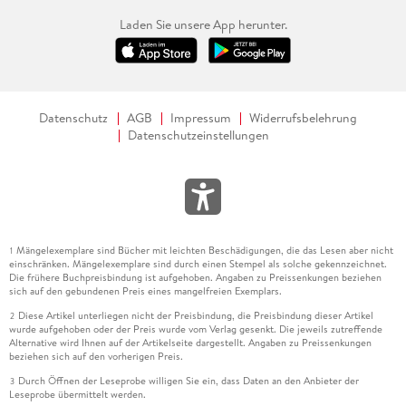
Laden Sie unsere App herunter.
Datenschutz
AGB
Impressum
Widerrufsbelehrung
Datenschutzeinstellungen
Mängelexemplare sind Bücher mit leichten Beschädigungen, die das Lesen aber nicht
1
einschränken. Mängelexemplare sind durch einen Stempel als solche gekennzeichnet.
Die frühere Buchpreisbindung ist aufgehoben. Angaben zu Preissenkungen beziehen
sich auf den gebundenen Preis eines mangelfreien Exemplars.
Diese Artikel unterliegen nicht der Preisbindung, die Preisbindung dieser Artikel
2
wurde aufgehoben oder der Preis wurde vom Verlag gesenkt. Die jeweils zutreffende
Alternative wird Ihnen auf der Artikelseite dargestellt. Angaben zu Preissenkungen
beziehen sich auf den vorherigen Preis.
Durch Öffnen der Leseprobe willigen Sie ein, dass Daten an den Anbieter der
3
Leseprobe übermittelt werden.