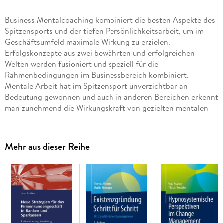
Business Mentalcoaching kombiniert die besten Aspekte des
Spitzensports und der tiefen Persönlichkeitsarbeit, um im
Geschäftsumfeld maximale Wirkung zu erzielen.
Erfolgskonzepte aus zwei bewährten und erfolgreichen
Welten werden fusioniert und speziell für die
Rahmenbedingungen im Businessbereich kombiniert.
Mentale Arbeit hat im Spitzensport unverzichtbar an
Bedeutung gewonnen und auch in anderen Bereichen erkennt
man zunehmend die Wirkungskraft von gezielten mentalen
Übungen.
Heidi Haberl-Glantschnig und Katharina Janauschek haben
Mehr aus dieser Reihe
eine Kombination aus Coaching und Mentaltraining im
Business erfolgreich angewandt, um auf effektive und leicht
zugängliche Weise bewusste/rationale, wie auch die
unbewussten/emotionalen Anteile der Menschen
anzusprechen und die gewonnenen Erkenntnisse in den
strategischen Business-Alltag zu integrieren. Der Schlüssel
zum Erfolg liegt dabei in der Anwendung von effektiven