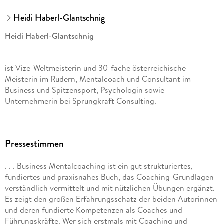
Heidi Haberl-Glantschnig
Heidi Haberl-Glantschnig
ist Vize-Weltmeisterin und 30-fache österreichische
Meisterin im Rudern, Mentalcoach und Consultant im
Business und Spitzensport, Psychologin sowie
Unternehmerin bei Sprungkraft Consulting.
Katharina Janauschek
Pressestimmen
ist internationale HR Strategin, Wirtschaftspsychologin,
. . . Business Mentalcoaching ist ein gut strukturiertes,
Mentalcoach und Consultant im Business sowie
fundiertes und praxisnahes Buch, das Coaching-Grundlagen
Unternehmerin bei Sprungkraft Consulting.
verständlich vermittelt und mit nützlichen Übungen ergänzt.
Es zeigt den großen Erfahrungsschatz der beiden Autorinnen
und deren fundierte Kompetenzen als Coaches und
Führungskräfte. Wer sich erstmals mit Coaching und