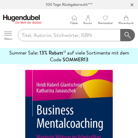
100 Tage Rückgaberecht***
Abholung in über 100 Filialen
Filiale
Konto
Merkzettel
Warenkorb
Hugendubel
Menu
Summer Sale:
13% Rabatt
auf viele Sortimente mit dem
12
mehr
Code
SOMMER13
erfahren