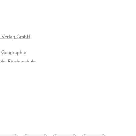
nzuordnen. Mit Hilfe politischer Karten zu Europa
gen zu entwickeln.
n Verlag GmbH
, Geographie
le, Förderschule
8 mm
 Verlag GmbH, Mecklenburgische Straße 53, 14197
ervice@cornelsen.de