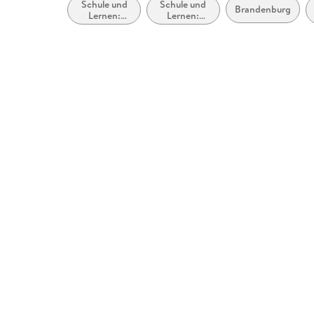
Schule und
Schule und
Brandenburg
Lernen:
Lernen:
Geographie
Heimat- und
Sachkunde