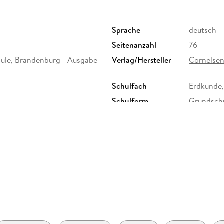
Deutschland in kontinentale Zusammenhänge ei
und der Erde gelingt es ihnen, Lagevorstellun
Sprache
deutsch
Seitenanzahl
76
hule, Brandenburg - Ausgabe
Verlag/Hersteller
Cornelse
Schulfach
Erdkunde
Schulform
Grundschu
Größe (L/B/H)
337/236/
Herstelleradresse
Cornelsen
Berlin, s