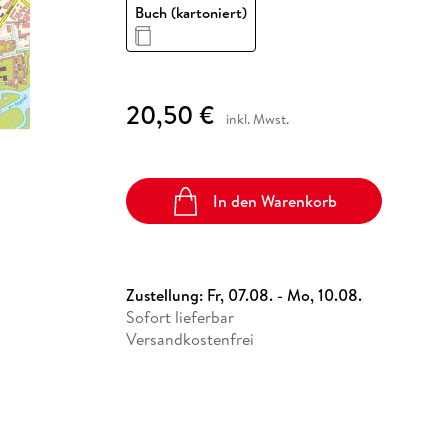
Fremdsprachige Bücher
Buch (kartoniert)
n Lernhilfen
 Jugendbücher
eiber
Hörbuch Downloads im Bundle
cher
 Vergleich
 Puzzlezubehör
Lernen
New Adult
STABILO
Taschenbücher
hilfen
hriller
 Backen
er
lender
Ratgeber
op
hriller
Romance
20,50 €
Sachbücher
inkl. Mwst.
precher:innen
Science Fiction
Fremdsprachige Bücher
In den Warenkorb
Zustellung:
Fr, 07.08. - Mo, 10.08.
Sofort lieferbar
Versandkostenfrei