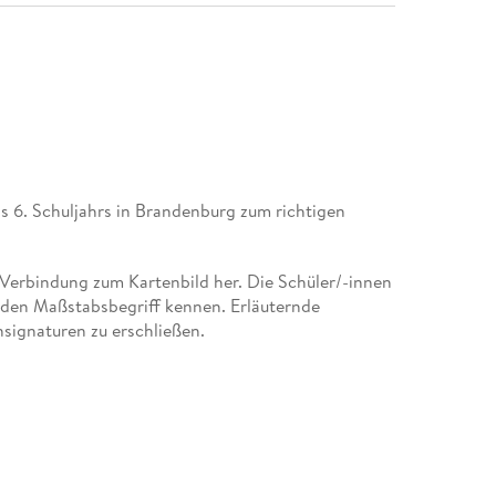
is 6. Schuljahrs in Brandenburg zum richtigen
 Verbindung zum Kartenbild her. Die Schüler/-innen
 den Maßstabsbegriff kennen. Erläuternde
signaturen zu erschließen.
. Geografische Überblickskarten, Regionalkarten
rten und Fotos dienen als Materialgrundlage. Die
ysische und politische Karte Deutschlands und