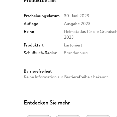
Produktdetails
Erscheinungsdatum
30. Juni 2023
Auflage
Ausgabe 2023
Reihe
Heimatatlas für die Grundsc
2023
Produktart
kartoniert
Schulbuch-Region
Brandenburg
Gewicht
394 g
ISBN
9783060663804
Barrierefreiheit
Keine Information zur Barrierefreiheit bekannt
Entdecken Sie mehr