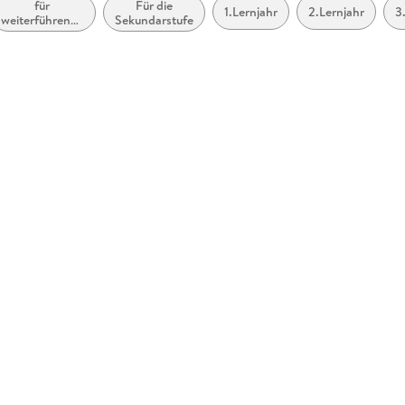
für
Für die
1.Lernjahr
2.Lernjahr
3
weiterführende
Sekundarstufe
Schulen