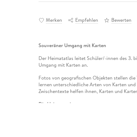
Merken
Empfehlen
Bewerten
Souveräner Umgang mit Karten
Der Heimatatlas leitet Schüler/-innen des 3. b
Umgang mit Karten an.
Fotos von geografischen Objekten stellen die
lernen unterschiedliche Arten von Karten und
Zwischentexte helfen ihnen, Karten und Karten
Die Heimatregion
Der zweite Teil ist der Heimatregion gewidmet
von Brandenburg, ausgewählte thematische Ka
Schüler/-innen lernen, Brandenburg in die ph