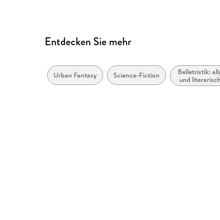
Entdecken Sie mehr
Belletristik: a
Urban Fantasy
Science-Fiction
und literarisc
nach Gen