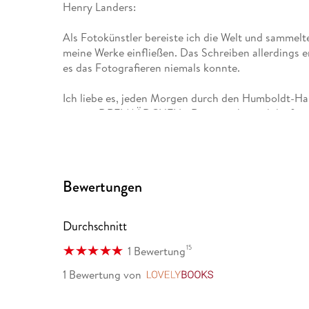
Henry Landers:
Als Fotokünstler bereiste ich die Welt und sammelte
meine Werke einfließen. Das Schreiben allerdings e
es das Fotografieren niemals konnte.
Ich liebe es, jeden Morgen durch den Humboldt-Hai
meiner DREI MÄDCHEN - Romanreihe und die fantas
und ganz nebenbei die Verbindung zu Alexander v
Bewertungen
Durchschnitt
15
1 Bewertung
1 Bewertung
von
LovelyBooks