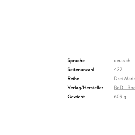
Sprache
deutsch
Seitenanzahl
422
Reihe
Drei Mäd
Verlag/Hersteller
BoD - Bo
Gewicht
609 g
ISBN
97837693
rseering 33, 22297 Hamburg,