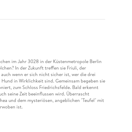
ädchen im Jahr 3028 in der Küstenmetropole Berlin
hen? In der Zukunft treffen sie Friuli, der
 auch wenn er sich nicht sicher ist, wer die drei
 Hund in Wirklichkeit sind. Gemeinsam begeben sie
ioniert, zum Schloss Friedrichsfelde. Bald erkennt
 auch seine Zeit beeinflussen wird. Überrascht
thea und dem mysteriösen, angeblichen "Teufel" mit
rwoben ist.
rs