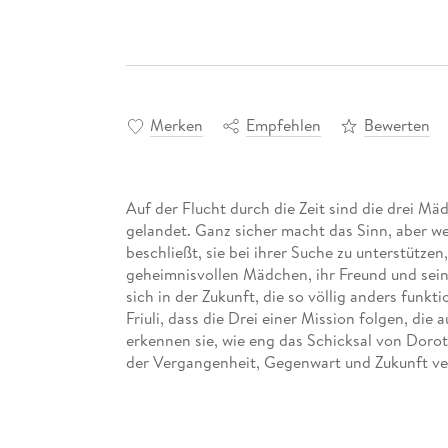
Merken
Empfehlen
Bewerten
Auf der Flucht durch die Zeit sind die drei M
gelandet. Ganz sicher macht das Sinn, aber welc
beschließt, sie bei ihrer Suche zu unterstützen,
geheimnisvollen Mädchen, ihr Freund und sein
sich in der Zukunft, die so völlig anders funkt
Friuli, dass die Drei einer Mission folgen, die
erkennen sie, wie eng das Schicksal von Doro
der Vergangenheit, Gegenwart und Zukunft ve
Der Science Fantasy Roman von Henry Lande
Verwunschen. Glamorous.