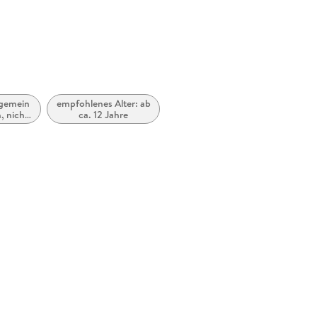
llgemein
empfohlenes Alter: ab
h, nicht
ca. 12 Jahre
re