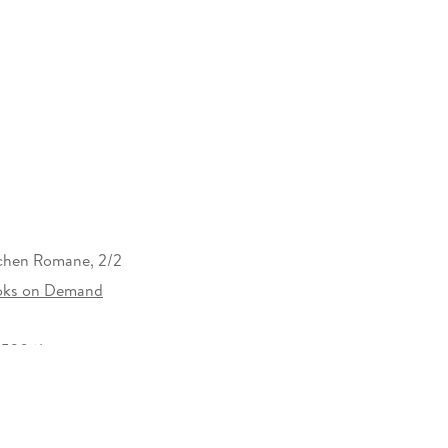
chen Romane, 2/2
oks on Demand
52061