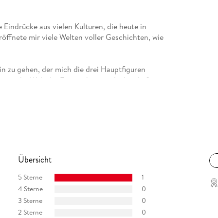
 Eindrücke aus vielen Kulturen, die heute in
röffnete mir viele Welten voller Geschichten, wie
n zu gehen, der mich die drei Hauptfiguren
tische Welt der Tamanaken entdecken ließ -
on Humboldt knüpfte.
Übersicht
5 Sterne
1
4 Sterne
0
3 Sterne
0
2 Sterne
0