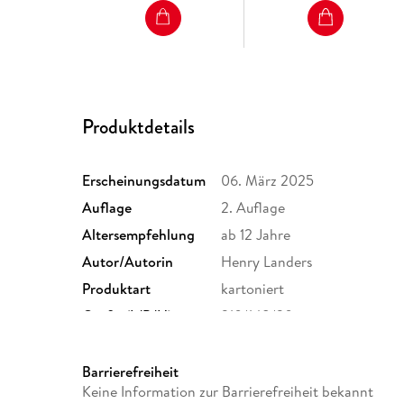
Produktdetails
Erscheinungsdatum
06. März 2025
Auflage
2. Auflage
Altersempfehlung
ab 12 Jahre
Autor/Autorin
Henry Landers
Produktart
kartoniert
Größe (L/B/H)
210/148/30 mm
Herstelleradresse
Books on Demand GmbH, Übe
bod@bod.de
Barrierefreiheit
Keine Information zur Barrierefreiheit bekannt