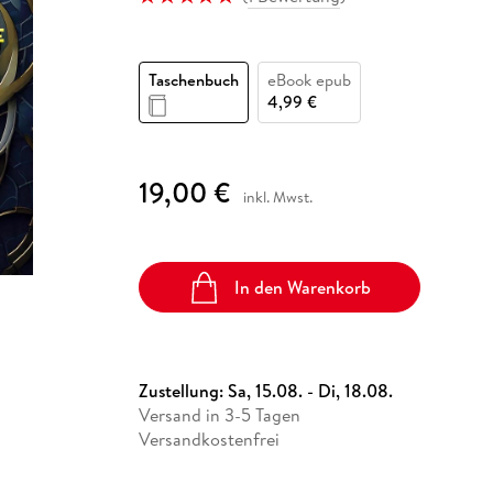
Fremdsprachige Bücher
n Lernhilfen
 Jugendbücher
eiber
Hörbuch Downloads im Bundle
cher
 Vergleich
 Puzzlezubehör
Lernen
New Adult
STABILO
Taschenbücher
hilfen
hriller
 Backen
er
lender
Ratgeber
Taschenbuch
eBook epub
op
hriller
Romance
4,99 €
Sachbücher
precher:innen
Science Fiction
19,00 €
inkl. Mwst.
Fremdsprachige Bücher
In den Warenkorb
Zustellung:
Sa, 15.08. - Di, 18.08.
Versand in 3-5 Tagen
Versandkostenfrei