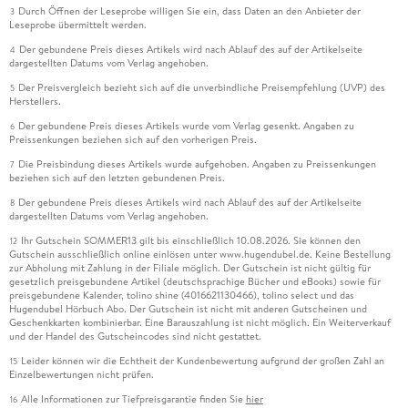
Durch Öffnen der Leseprobe willigen Sie ein, dass Daten an den Anbieter der
3
Leseprobe übermittelt werden.
Der gebundene Preis dieses Artikels wird nach Ablauf des auf der Artikelseite
4
dargestellten Datums vom Verlag angehoben.
Der Preisvergleich bezieht sich auf die unverbindliche Preisempfehlung (UVP) des
5
Herstellers.
Der gebundene Preis dieses Artikels wurde vom Verlag gesenkt. Angaben zu
6
Preissenkungen beziehen sich auf den vorherigen Preis.
Die Preisbindung dieses Artikels wurde aufgehoben. Angaben zu Preissenkungen
7
beziehen sich auf den letzten gebundenen Preis.
Der gebundene Preis dieses Artikels wird nach Ablauf des auf der Artikelseite
8
dargestellten Datums vom Verlag angehoben.
Ihr Gutschein SOMMER13 gilt bis einschließlich 10.08.2026. Sie können den
12
Gutschein ausschließlich online einlösen unter www.hugendubel.de. Keine Bestellung
zur Abholung mit Zahlung in der Filiale möglich. Der Gutschein ist nicht gültig für
gesetzlich preisgebundene Artikel (deutschsprachige Bücher und eBooks) sowie für
preisgebundene Kalender, tolino shine (4016621130466), tolino select und das
Hugendubel Hörbuch Abo. Der Gutschein ist nicht mit anderen Gutscheinen und
Geschenkkarten kombinierbar. Eine Barauszahlung ist nicht möglich. Ein Weiterverkauf
und der Handel des Gutscheincodes sind nicht gestattet.
Leider können wir die Echtheit der Kundenbewertung aufgrund der großen Zahl an
15
Einzelbewertungen nicht prüfen.
Alle Informationen zur Tiefpreisgarantie finden Sie
hier
16