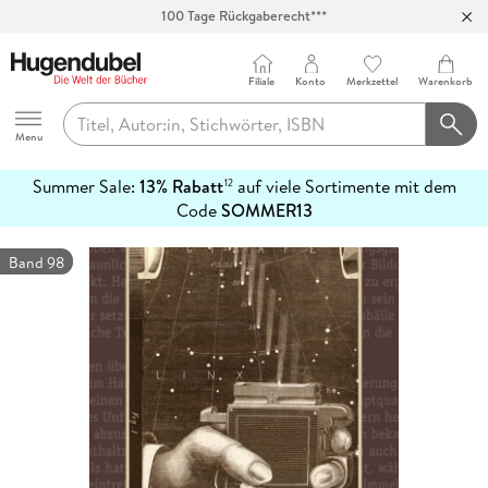
100 Tage Rückgaberecht***
Abholung in über 100 Filialen
Filiale
Konto
Merkzettel
Warenkorb
Hugendubel
Menu
Summer Sale:
13% Rabatt
auf viele Sortimente mit dem
12
mehr
Code
SOMMER13
erfahren
Band 98