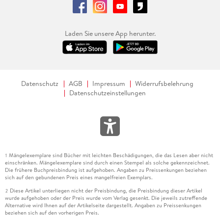
Laden Sie unsere App herunter.
Datenschutz
AGB
Impressum
Widerrufsbelehrung
Datenschutzeinstellungen
Mängelexemplare sind Bücher mit leichten Beschädigungen, die das Lesen aber nicht
1
einschränken. Mängelexemplare sind durch einen Stempel als solche gekennzeichnet.
Die frühere Buchpreisbindung ist aufgehoben. Angaben zu Preissenkungen beziehen
sich auf den gebundenen Preis eines mangelfreien Exemplars.
Diese Artikel unterliegen nicht der Preisbindung, die Preisbindung dieser Artikel
2
wurde aufgehoben oder der Preis wurde vom Verlag gesenkt. Die jeweils zutreffende
Alternative wird Ihnen auf der Artikelseite dargestellt. Angaben zu Preissenkungen
beziehen sich auf den vorherigen Preis.