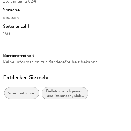
29. Januar 2024
Sprache
deutsch
Seitenanzahl
160
Altersempfehlung
von 14 bis 99 Jahren
Barrierefreiheit
Reihe
Keine Information zur Barrierefreiheit bekannt
AndroSF, 98
Autor/Autorin
Entdecken Sie mehr
Herbert W. Franke
Belletristik: allgemein
Herausgegeben von
Science-Fiction
und literarisch, nicht
Hans Esselborn, Susanne Päch
nach Genre
Verlag/Hersteller
p.machinery
Produktart