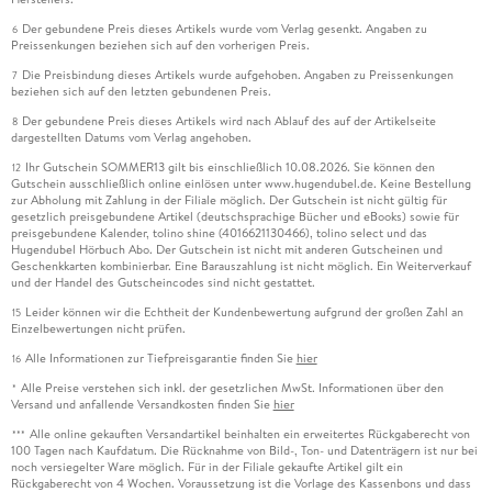
Der gebundene Preis dieses Artikels wurde vom Verlag gesenkt. Angaben zu
6
Preissenkungen beziehen sich auf den vorherigen Preis.
Die Preisbindung dieses Artikels wurde aufgehoben. Angaben zu Preissenkungen
7
beziehen sich auf den letzten gebundenen Preis.
Der gebundene Preis dieses Artikels wird nach Ablauf des auf der Artikelseite
8
dargestellten Datums vom Verlag angehoben.
Ihr Gutschein SOMMER13 gilt bis einschließlich 10.08.2026. Sie können den
12
Gutschein ausschließlich online einlösen unter www.hugendubel.de. Keine Bestellung
zur Abholung mit Zahlung in der Filiale möglich. Der Gutschein ist nicht gültig für
gesetzlich preisgebundene Artikel (deutschsprachige Bücher und eBooks) sowie für
preisgebundene Kalender, tolino shine (4016621130466), tolino select und das
Hugendubel Hörbuch Abo. Der Gutschein ist nicht mit anderen Gutscheinen und
Geschenkkarten kombinierbar. Eine Barauszahlung ist nicht möglich. Ein Weiterverkauf
und der Handel des Gutscheincodes sind nicht gestattet.
Leider können wir die Echtheit der Kundenbewertung aufgrund der großen Zahl an
15
Einzelbewertungen nicht prüfen.
Alle Informationen zur Tiefpreisgarantie finden Sie
hier
16
Alle Preise verstehen sich inkl. der gesetzlichen MwSt. Informationen über den
*
Versand und anfallende Versandkosten finden Sie
hier
Alle online gekauften Versandartikel beinhalten ein erweitertes Rückgaberecht von
***
100 Tagen nach Kaufdatum. Die Rücknahme von Bild-, Ton- und Datenträgern ist nur bei
noch versiegelter Ware möglich. Für in der Filiale gekaufte Artikel gilt ein
Rückgaberecht von 4 Wochen. Voraussetzung ist die Vorlage des Kassenbons und dass