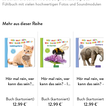
Fühlbuch mit vielen hochwertigen Fotos und Soundmodulen
begeistert schon die Kleinsten und macht das gemeinsame
Vorlesen zum interaktiven Erlebnis für alle Sinne.
Mehr aus dieser Reihe
Fühlen, Hören und Staunen
Auf jeder Doppelseite wird ein Bergtier mit vielen
anschaulichen Fotos und einem kurzen Sachtext vorgestellt.
Das weiche Fell lädt zum Fühlen ein und beim
Darüberstreicheln wird das passende Tiergeräusch ausgelöst.
Das ist nicht nur spannend, sondern fördert auch die Hand-
Auge-Koordination, die Lautbildung und das Sprechen. Das
Hör mal rein, wer
Hör mal rein, wer
Hör mal rein, wer
Fühlbuch mit Sound eignet sich für Kinder ab 6 Monaten.
kann das sein?
kann das sein? - Im
kann das sein? -
Hoher Wiedererkennungsfaktor: Die hochwertigen Tierfotos
Lieblingstiere
Garten
Zootiere
sorgen für ein schnelles Erkennen der Tiere.
Buch (kartoniert)
Buch (kartoniert)
Buch (kartoniert)
12,99 €
12,99 €
12,99 €
*
*
*