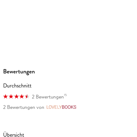
Herstelleradresse
arsEdition GmbH, Friedrichstr. 9, 80801 München,
service@arsedition.de
Bewertungen
Durchschnitt
15
2 Bewertungen
2 Bewertungen
von
LovelyBooks
Übersicht