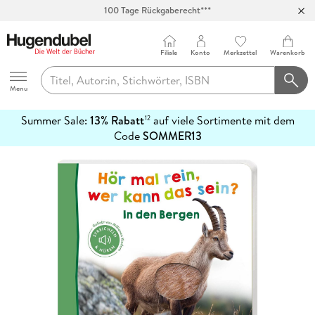
100 Tage Rückgaberecht***
Abholung in über 100 Filialen
Filiale
Konto
Merkzettel
Warenkorb
Hugendubel
Menu
Summer Sale:
13% Rabatt
auf viele Sortimente mit dem
12
mehr
Code
SOMMER13
erfahren