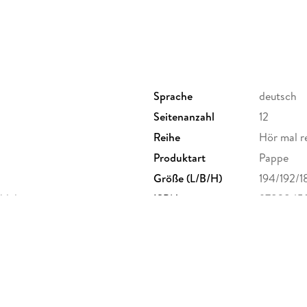
Sprache
deutsch
Seitenanzahl
12
Reihe
Hör mal r
Produktart
Pappe
Größe (L/B/H)
194/192/
ühlelementen
ISBN
9783845
tr. 9, 80801 München,