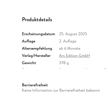
Produktdetails
Erscheinungsdatum
25. August 2025
Auflage
2. Auflage
Altersempfehlung
ab 6 Monate
Verlag/Hersteller
Ars Edition GmbH
Gewicht
378 g
Sonstiges
Pappebuch mit Sound und F
Herstelleradresse
arsEdition GmbH, Friedrichs
service@arsedition.de
Barrierefreiheit
Keine Information zur Barrierefreiheit bekannt