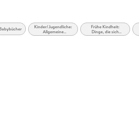
Kinder/Jugendliche:
Frühe Kindheit:
Babybücher
Allgemeine
Dinge, die sich
Interessen:
fortbewegen
Maschinen und
Prozesse