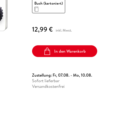
Fremdsprachige Bücher
Buch (kartoniert)
n Lernhilfen
 Jugendbücher
eiber
Hörbuch Downloads im Bundle
cher
 Vergleich
 Puzzlezubehör
Lernen
New Adult
STABILO
Taschenbücher
hilfen
hriller
 Backen
er
lender
Ratgeber
op
hriller
Romance
12,99 €
Sachbücher
inkl. Mwst.
precher:innen
Science Fiction
Fremdsprachige Bücher
In den Warenkorb
Zustellung:
Fr, 07.08. - Mo, 10.08.
Sofort lieferbar
Versandkostenfrei