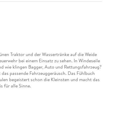
rünen Traktor und der Wassertränke auf die Weide
euerwehr bei einem Einsatz zu sehen. In Windeseile
 Und wie klingen Bagger, Auto und Rettungsfahrzeug?
nt das passende Fahrzeuggeräusch. Das Fühlbuch
len begeistert schon die Kleinsten und macht das
 für alle Sinne.
e mit anschaulichen Fotos und einem kurzen
um Entdecken ein und beim Darüberstreichen wird
ht nur spannend, sondern fördert auch die Hand-