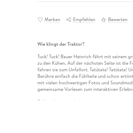
Merken
Empfehlen
Bewerten
Wie klingt der Traktor?
Tuck! Tuck! Bauer Heinrich fährt mit seinem g
zu den Kühen. Auf der nächsten Seite ist die F
fahren sie zum Unfallort. Tatütata! Tatütata!
Berühre einfach die Fühlteile und schon ertö
mit vielen hochwertigen Fotos und Soundmodu
gemeinsame Vorlesen zum interaktiven Erlebnis
Fühlen, hören und staunen
Auf jeder Doppelseite wird eine Fahrzeugszen
Sachtext vorgestellt. Das Fühlelement lädt z
das passende Geräusch ausgelöst. Das ist nic