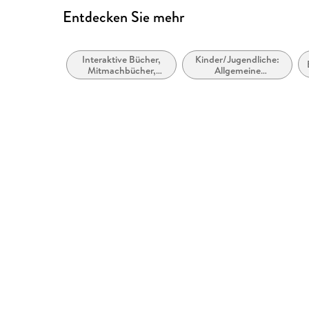
Entdecken Sie mehr
Interaktive Bücher,
Kinder/Jugendliche:
Mitmachbücher,
Allgemeine
Bastel-,
Interessen: Transport
Experimentier- und
und Fahrzeuge
Aktivitätssets für
Kinder