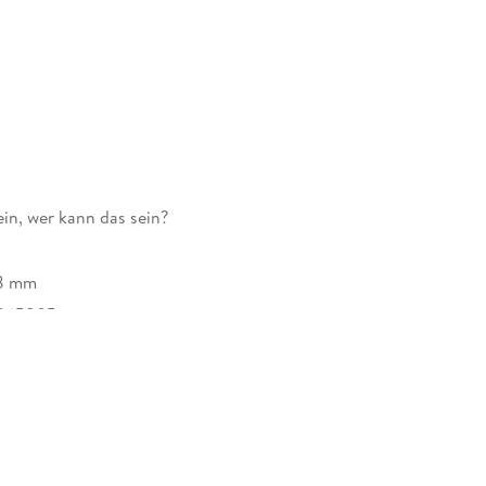
ein, wer kann das sein?
18 mm
865805