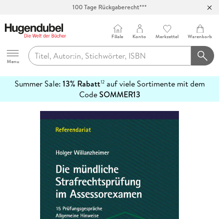
100 Tage Rückgaberecht***
Abholung in über 100 Filialen
Filiale
Konto
Merkzettel
Warenkorb
Hugendubel
Menu
Summer Sale:
13% Rabatt
auf viele Sortimente mit dem
12
mehr
Code
SOMMER13
erfahren