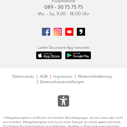
Filialhotline
089 - 30 75 75 75
Mo. - Sa. 9.00 - 18.00 Uhr
Laden Sie unsere App herunter.
Datenschutz
AGB
Impressum
Widerrufsbelehrung
Datenschutzeinstellungen
Mängelexemplare sind Bücher mit leichten Beschädigungen, die das Lesen aber nicht
1
einschränken. Mängelexemplare sind durch einen Stempel als solche gekennzeichnet.
Die frühere Buchpreisbindung ist aufgehoben. Angaben zu Preissenkungen beziehen