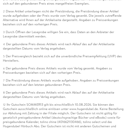
sich auf den gebundenen Preis eines mangelfreien Exemplars.
Diese Artikel unterliegen nicht der Preisbindung, die Preisbindung dieser Artikel
2
wurde aufgehoben oder der Preis wurde vom Verlag gesenkt. Die jeweils zutreffende
Alternative wird Ihnen auf der Artikelseite dargestellt. Angaben zu Preissenkungen
beziehen sich auf den vorherigen Preis.
Durch Öffnen der Leseprobe willigen Sie ein, dass Daten an den Anbieter der
3
Leseprobe übermittelt werden.
Der gebundene Preis dieses Artikels wird nach Ablauf des auf der Artikelseite
4
dargestellten Datums vom Verlag angehoben.
Der Preisvergleich bezieht sich auf die unverbindliche Preisempfehlung (UVP) des
5
Herstellers.
Der gebundene Preis dieses Artikels wurde vom Verlag gesenkt. Angaben zu
6
Preissenkungen beziehen sich auf den vorherigen Preis.
Die Preisbindung dieses Artikels wurde aufgehoben. Angaben zu Preissenkungen
7
beziehen sich auf den letzten gebundenen Preis.
Der gebundene Preis dieses Artikels wird nach Ablauf des auf der Artikelseite
8
dargestellten Datums vom Verlag angehoben.
Ihr Gutschein SOMMER13 gilt bis einschließlich 10.08.2026. Sie können den
12
Gutschein ausschließlich online einlösen unter www.hugendubel.de. Keine Bestellung
zur Abholung mit Zahlung in der Filiale möglich. Der Gutschein ist nicht gültig für
gesetzlich preisgebundene Artikel (deutschsprachige Bücher und eBooks) sowie für
preisgebundene Kalender, tolino shine (4016621130466), tolino select und das
Hugendubel Hörbuch Abo. Der Gutschein ist nicht mit anderen Gutscheinen und