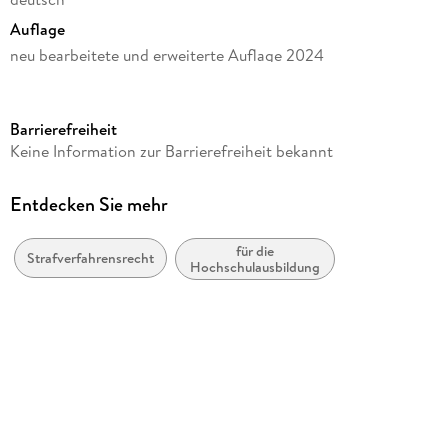
Auflage
neu bearbeitete und erweiterte Auflage 2024
Seitenanzahl
X
Barrierefreiheit
Reihe
Keine Information zur Barrierefreiheit bekannt
Referendariat
Autor/Autorin
Entdecken Sie mehr
Holger Willanzheimer
für die
Verlag/Hersteller
Strafverfahrensrecht
Hochschulausbildung
Müller C.F.
Produktart
kartoniert
Gewicht
338 g
Größe (L/B/H)
237/166/13 mm