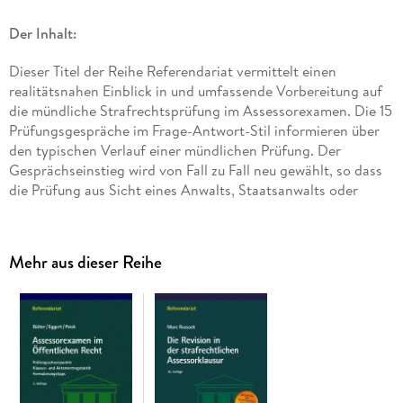
Der Inhalt:
Dieser Titel der Reihe Referendariat vermittelt einen
realitätsnahen Einblick in und umfassende Vorbereitung auf
die mündliche Strafrechtsprüfung im Assessorexamen. Die 15
Prüfungsgespräche im Frage-Antwort-Stil informieren über
den typischen Verlauf einer mündlichen Prüfung. Der
Gesprächseinstieg wird von Fall zu Fall neu gewählt, so dass
die Prüfung aus Sicht eines Anwalts, Staatsanwalts oder
Richters geübt werden kann und die Gelegenheit gegeben
wird, die Verknüpfung von materiellem und Verfahrensrecht
zu trainieren. Die zugrunde liegenden Fälle sind durchweg
Mehr aus dieser Reihe
examenserprobt. Sie tragen dazu bei, Unsicherheiten
abzubauen und bieten eine gute Möglichkeit, Wissen zu
wiederholen: Auf einen Blick sind abschließend zu jedem Fall
die wichtigsten Lerninhalte zusammengefasst. Zahlreiche
Vertiefungshinweise helfen bei der gezielten Vorbereitung
auf das mündliche Strafrechtsexamen.