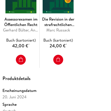
Assessorexamen im
Die Revision in der
Öffentlichen Recht
strafrechtlichen
Gerhard Bülter, Anke Eggert, Sarah Peick
Assessorklausur
Marc Russack
Buch (kartoniert)
Buch (kartoniert)
42,00 €
24,00 €
*
*
Produktdetails
Erscheinungsdatum
20. Juni 2024
Sprache
deutsch