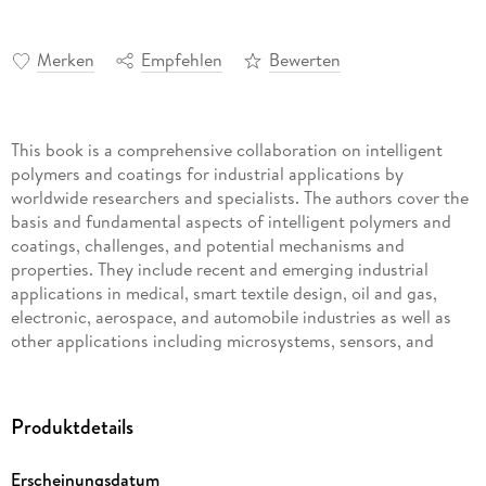
Merken
Empfehlen
Bewerten
This book is a comprehensive collaboration on intelligent
polymers and coatings for industrial applications by
worldwide researchers and specialists. The authors cover the
basis and fundamental aspects of intelligent polymers and
coatings, challenges, and potential mechanisms and
properties. They include recent and emerging industrial
applications in medical, smart textile design, oil and gas,
electronic, aerospace, and automobile industries as well as
other applications including microsystems, sensors, and
actuators, among others. The authors discuss the potential
for future research in these areas for improvement and
growth of marketable applications of intelligent polymers
Produktdetails
and coatings.
Erscheinungsdatum