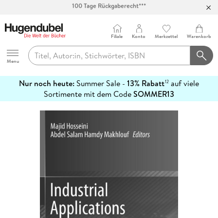
Abholung in über 100 Filialen
Filiale
Konto
Merkzettel
Warenkorb
Hugendubel
Menu
Nur noch heute:
Summer Sale -
13% Rabatt
auf viele
12
mehr
Sortimente mit dem Code
SOMMER13
erfahren