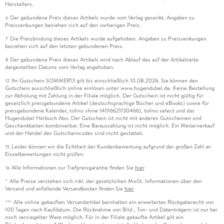
Herstellers.
Der gebundene Preis dieses Artikels wurde vom Verlag gesenkt. Angaben zu
6
Preissenkungen beziehen sich auf den vorherigen Preis.
Die Preisbindung dieses Artikels wurde aufgehoben. Angaben zu Preissenkungen
7
beziehen sich auf den letzten gebundenen Preis.
Der gebundene Preis dieses Artikels wird nach Ablauf des auf der Artikelseite
8
dargestellten Datums vom Verlag angehoben.
Ihr Gutschein SOMMER13 gilt bis einschließlich 10.08.2026. Sie können den
12
Gutschein ausschließlich online einlösen unter www.hugendubel.de. Keine Bestellung
zur Abholung mit Zahlung in der Filiale möglich. Der Gutschein ist nicht gültig für
gesetzlich preisgebundene Artikel (deutschsprachige Bücher und eBooks) sowie für
preisgebundene Kalender, tolino shine (4016621130466), tolino select und das
Hugendubel Hörbuch Abo. Der Gutschein ist nicht mit anderen Gutscheinen und
Geschenkkarten kombinierbar. Eine Barauszahlung ist nicht möglich. Ein Weiterverkauf
und der Handel des Gutscheincodes sind nicht gestattet.
Leider können wir die Echtheit der Kundenbewertung aufgrund der großen Zahl an
15
Einzelbewertungen nicht prüfen.
Alle Informationen zur Tiefpreisgarantie finden Sie
hier
16
Alle Preise verstehen sich inkl. der gesetzlichen MwSt. Informationen über den
*
Versand und anfallende Versandkosten finden Sie
hier
Alle online gekauften Versandartikel beinhalten ein erweitertes Rückgaberecht von
***
100 Tagen nach Kaufdatum. Die Rücknahme von Bild-, Ton- und Datenträgern ist nur bei
noch versiegelter Ware möglich. Für in der Filiale gekaufte Artikel gilt ein