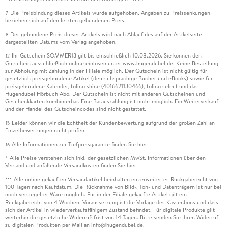
Die Preisbindung dieses Artikels wurde aufgehoben. Angaben zu Preissenkungen
7
beziehen sich auf den letzten gebundenen Preis.
Der gebundene Preis dieses Artikels wird nach Ablauf des auf der Artikelseite
8
dargestellten Datums vom Verlag angehoben.
Ihr Gutschein SOMMER13 gilt bis einschließlich 10.08.2026. Sie können den
12
Gutschein ausschließlich online einlösen unter www.hugendubel.de. Keine Bestellung
zur Abholung mit Zahlung in der Filiale möglich. Der Gutschein ist nicht gültig für
gesetzlich preisgebundene Artikel (deutschsprachige Bücher und eBooks) sowie für
preisgebundene Kalender, tolino shine (4016621130466), tolino select und das
Hugendubel Hörbuch Abo. Der Gutschein ist nicht mit anderen Gutscheinen und
Geschenkkarten kombinierbar. Eine Barauszahlung ist nicht möglich. Ein Weiterverkauf
und der Handel des Gutscheincodes sind nicht gestattet.
Leider können wir die Echtheit der Kundenbewertung aufgrund der großen Zahl an
15
Einzelbewertungen nicht prüfen.
Alle Informationen zur Tiefpreisgarantie finden Sie
hier
16
Alle Preise verstehen sich inkl. der gesetzlichen MwSt. Informationen über den
*
Versand und anfallende Versandkosten finden Sie
hier
Alle online gekauften Versandartikel beinhalten ein erweitertes Rückgaberecht von
***
100 Tagen nach Kaufdatum. Die Rücknahme von Bild-, Ton- und Datenträgern ist nur bei
noch versiegelter Ware möglich. Für in der Filiale gekaufte Artikel gilt ein
Rückgaberecht von 4 Wochen. Voraussetzung ist die Vorlage des Kassenbons und dass
sich der Artikel in wiederverkaufsfähigem Zustand befindet. Für digitale Produkte gilt
weiterhin die gesetzliche Widerrufsfrist von 14 Tagen. Bitte senden Sie Ihren Widerruf
zu digitalen Produkten per Mail an info@hugendubel.de.