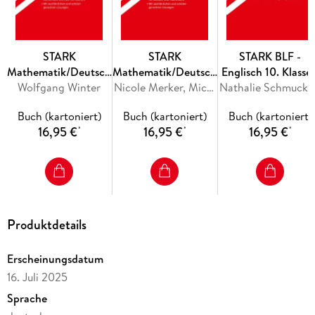
_ Perfekt vorbereitet in den Jahrgangsstufentest!
STARK
STARK
STARK BLF -
Mathematik/Deutsch
Mathematik/Deutsch
Englisch 10. Klasse 
Wolfgang Winter
8. Klasse -
6. Klasse -
Nicole Merker, Michaela Schabel
Thüringen
Nathalie S
Jahrgangsstufentest
Jahrgangsstufentest
Buch (kartoniert)
Buch (kartoniert)
Buch (kartoniert)
Gymnasium Bayern -
Realschule Bayern -
16,95 €
16,95 €
16,95 €
*
*
*
Prüfungsvorbereitung
Prüfungsvorbereitung
Produktdetails
Erscheinungsdatum
16. Juli 2025
Sprache