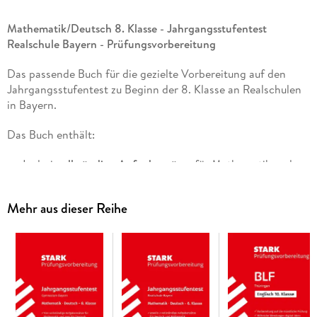
Mathematik/Deutsch 8. Klasse - Jahrgangsstufentest
Realschule Bayern - Prüfungsvorbereitung
Das passende Buch für die gezielte Vorbereitung auf den
Jahrgangsstufentest zu Beginn der 8. Klasse an Realschulen
in Bayern.
Das Buch enthält:
Je drei
vollständige Aufgabensätze
für Mathematik und
Deutsch - ideal für eine realistische Testsimulation
Ausführliche und schülergerechte
Lösungen
mit
Mehr aus dieser Reihe
hilfreichen
Tipps
zu allen Aufgaben - perfekt zur
Selbstkontrolle
Angaben zu
Punkteverteilung
und
Bewertung
Nützliche Informationen zu
Ablauf
und
Anforderungen
des Jahrgangsstufentests - so gibt es keine böse
Überraschung!