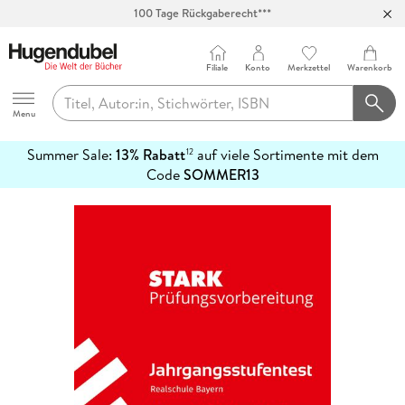
100 Tage Rückgaberecht***
Abholung in über 100 Filialen
Filiale
Konto
Merkzettel
Warenkorb
Hugendubel
Menu
Summer Sale:
13% Rabatt
auf viele Sortimente mit dem
12
mehr
Code
SOMMER13
erfahren