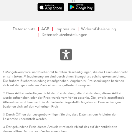
Datenschutz
AGB
Impressum
Widerrufsbelehrung
Datenschutzeinstellungen
Mängelexemplare sind Bücher mit leichten Beschädigungen, die das Lesen aber nicht
1
einschränken. Mängelexemplare sind durch einen Stempel als solche gekennzeichnet.
Die frühere Buchpreisbindung ist aufgehoben. Angaben zu Preissenkungen beziehen
sich auf den gebundenen Preis eines mangelfreien Exemplars.
Diese Artikel unterliegen nicht der Preisbindung, die Preisbindung dieser Artikel
2
wurde aufgehoben oder der Preis wurde vom Verlag gesenkt. Die jeweils zutreffende
Alternative wird Ihnen auf der Artikelseite dargestellt. Angaben zu Preissenkungen
beziehen sich auf den vorherigen Preis.
Durch Öffnen der Leseprobe willigen Sie ein, dass Daten an den Anbieter der
3
Leseprobe übermittelt werden.
Der gebundene Preis dieses Artikels wird nach Ablauf des auf der Artikelseite
4
dargestellten Datums vom Verlag angehoben.