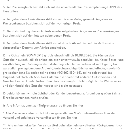
Der Preisvergleich bezieht sich auf die unverbindliche Preisempfehlung (UVP) des
5
Herstellers.
Der gebundene Preis dieses Artikels wurde vom Verlag gesenkt. Angaben zu
6
Preissenkungen beziehen sich auf den vorherigen Preis.
Die Preisbindung dieses Artikels wurde aufgehoben. Angaben zu Preissenkungen
7
beziehen sich auf den letzten gebundenen Preis.
Der gebundene Preis dieses Artikels wird nach Ablauf des auf der Artikelseite
8
dargestellten Datums vom Verlag angehoben.
Ihr Gutschein SOMMER13 gilt bis einschließlich 10.08.2026. Sie können den
12
Gutschein ausschließlich online einlösen unter www.hugendubel.de. Keine Bestellung
zur Abholung mit Zahlung in der Filiale möglich. Der Gutschein ist nicht gültig für
gesetzlich preisgebundene Artikel (deutschsprachige Bücher und eBooks) sowie für
preisgebundene Kalender, tolino shine (4016621130466), tolino select und das
Hugendubel Hörbuch Abo. Der Gutschein ist nicht mit anderen Gutscheinen und
Geschenkkarten kombinierbar. Eine Barauszahlung ist nicht möglich. Ein Weiterverkauf
und der Handel des Gutscheincodes sind nicht gestattet.
Leider können wir die Echtheit der Kundenbewertung aufgrund der großen Zahl an
15
Einzelbewertungen nicht prüfen.
Alle Informationen zur Tiefpreisgarantie finden Sie
hier
16
Alle Preise verstehen sich inkl. der gesetzlichen MwSt. Informationen über den
*
Versand und anfallende Versandkosten finden Sie
hier
Alle online gekauften Versandartikel beinhalten ein erweitertes Rückgaberecht von
***