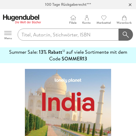
Abholung in über 100 Filialen
Filiale
Konto
Merkzettel
Warenkorb
Hugendubel
Menu
Summer Sale:
13% Rabatt
auf viele Sortimente mit dem
12
mehr
Code
SOMMER13
erfahren