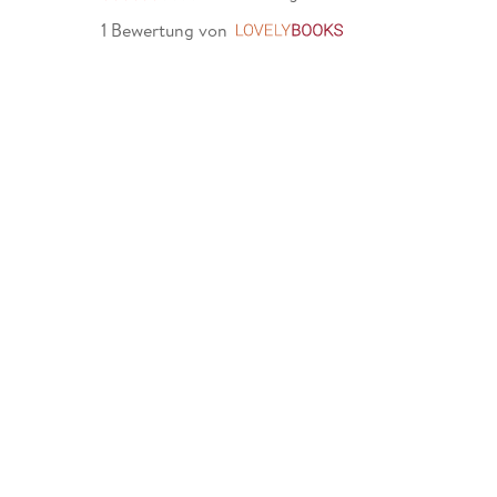
1 Bewertung
von
LovelyBooks