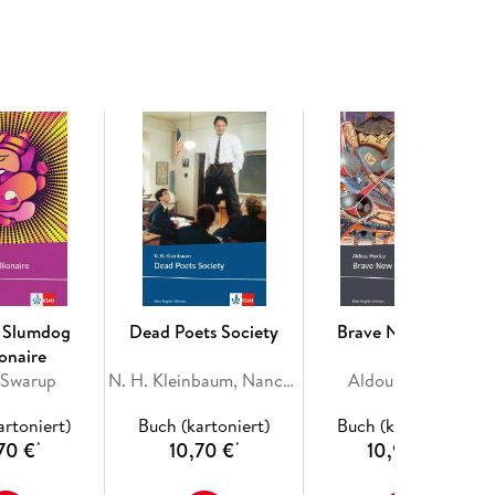
úna
/ Slumdog
Dead Poets Society
Brave New World
ionaire
 Swarup
N. H. Kleinbaum, Nancy H. Kleinbaum
Aldous Huxley
artoniert)
Buch (kartoniert)
Buch (kartoniert)
70 €
10,70 €
10,90 €
*
*
*