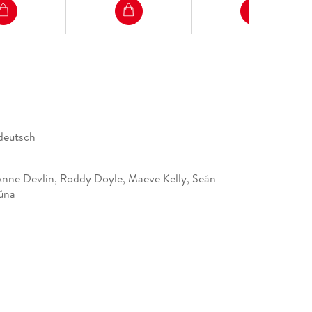
 deutsch
 Anne Devlin, Roddy Doyle, Maeve Kelly, Seán
úna
75169