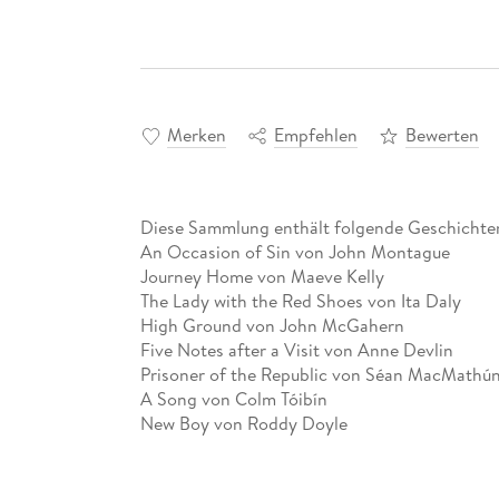
Merken
Empfehlen
Bewerten
Diese Sammlung enthält folgende Geschichte
An Occasion of Sin von John Montague
Journey Home von Maeve Kelly
The Lady with the Red Shoes von Ita Daly
High Ground von John McGahern
Five Notes after a Visit von Anne Devlin
Prisoner of the Republic von Séan MacMathú
A Song von Colm Tóibín
New Boy von Roddy Doyle
Abiturempfehlung zum Themenbereich Ireland
Diese Sammlung enthält folgende Geschichte