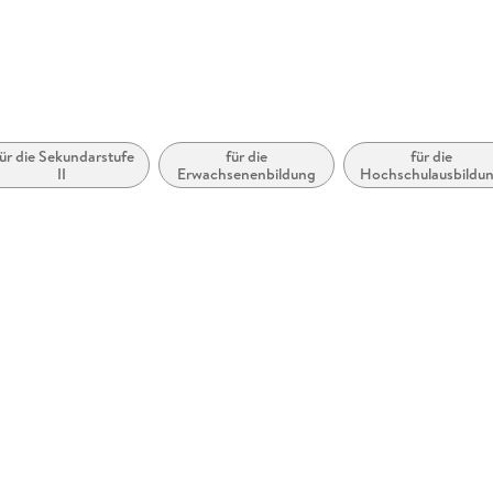
ür die Sekundarstufe
für die
für die
II
Erwachsenenbildung
Hochschulausbildu