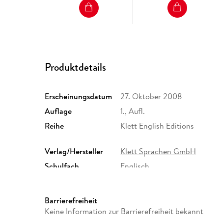
Produktdetails
Erscheinungsdatum
27. Oktober 2008
Auflage
1., Aufl.
Reihe
Klett English Editions
Verlag/Hersteller
Klett Sprachen GmbH
Schulfach
Englisch
Größe (L/B/H)
200/129/11 mm
Herstelleradresse
Ernst Klett Sprachen GmbH, 
Barrierefreiheit
Stuttgart, Kundenservice, k
Keine Information zur Barrierefreiheit bekannt