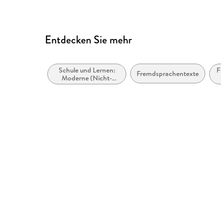
Entdecken Sie mehr
Schule und Lernen:
F
Fremdsprachentexte
Moderne (Nicht-
Mutter- oder Zweit-)
Sprachen:
Schulausgaben
literarischer Texte