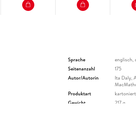
Sprache
englisch,
Seitenanzahl
175
Autor/Autorin
Ita Daly,
MacMath
Produktart
kartoniert
Gewicht
217 g
ISBN
97831257
Rotebühlstr. 77, 70178
undenservice@klett-sprachen.de