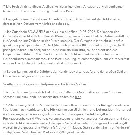
Die Preisbindung dieses Artikels wurde aufgehoben. Angaben zu Preissenkungen
7
beziehen sich auf den letzten gebundenen Preis.
Der gebundene Preis dieses Artikels wird nach Ablauf des auf der Artikelseite
8
dargestellten Datums vom Verlag angehoben.
Ihr Gutschein SOMMER13 gilt bis einschließlich 10.08.2026. Sie können den
12
Gutschein ausschließlich online einlösen unter www.hugendubel.de. Keine Bestellung
zur Abholung mit Zahlung in der Filiale möglich. Der Gutschein ist nicht gültig für
gesetzlich preisgebundene Artikel (deutschsprachige Bücher und eBooks) sowie für
preisgebundene Kalender, tolino shine (4016621130466), tolino select und das
Hugendubel Hörbuch Abo. Der Gutschein ist nicht mit anderen Gutscheinen und
Geschenkkarten kombinierbar. Eine Barauszahlung ist nicht möglich. Ein Weiterverkauf
und der Handel des Gutscheincodes sind nicht gestattet.
Leider können wir die Echtheit der Kundenbewertung aufgrund der großen Zahl an
15
Einzelbewertungen nicht prüfen.
Alle Informationen zur Tiefpreisgarantie finden Sie
hier
16
Alle Preise verstehen sich inkl. der gesetzlichen MwSt. Informationen über den
*
Versand und anfallende Versandkosten finden Sie
hier
Alle online gekauften Versandartikel beinhalten ein erweitertes Rückgaberecht von
***
100 Tagen nach Kaufdatum. Die Rücknahme von Bild-, Ton- und Datenträgern ist nur bei
noch versiegelter Ware möglich. Für in der Filiale gekaufte Artikel gilt ein
Rückgaberecht von 4 Wochen. Voraussetzung ist die Vorlage des Kassenbons und dass
sich der Artikel in wiederverkaufsfähigem Zustand befindet. Für digitale Produkte gilt
weiterhin die gesetzliche Widerrufsfrist von 14 Tagen. Bitte senden Sie Ihren Widerruf
zu digitalen Produkten per Mail an info@hugendubel.de.