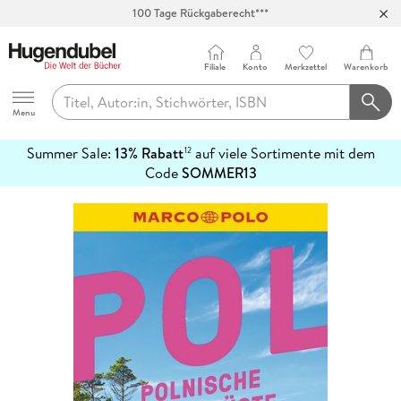
100 Tage Rückgaberecht***
Abholung in über 100 Filialen
Filiale
Konto
Merkzettel
Warenkorb
Hugendubel
Menu
Summer Sale:
13% Rabatt
auf viele Sortimente mit dem
12
mehr
Code
SOMMER13
erfahren