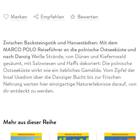
Merken
Empfehlen
Bewerten
Zwischen Backsteingotik und Hansestädten: Mit dem
MARCO POLO Reiseführer an die polnische Ostseeküste und
nach Danzig
Weiße Strände, von Dünen und Kiefernwald
gesäumt, mit Salzwiesen und Haffs dekoriert: Die polnische
Ostseeküste wirkt wie ein liebliches Gemälde. Vom Zipfel der
Insel Usedom über die Danziger Bucht bis zur Frischen
Nehrung warten hier einzigartige Naturerlebnisse darauf, von
dir entdeckt zu werden.
Damit dir in dieser vielseitigen Region nichts entgeht, findest
du in deinem MARCO POLO Reiseführer alles, was du für
eine maximal einfache Reiseplanung brauchst. So bist du
Mehr aus dieser Reihe
ohne lange Vorbereitung bestens gerüstet für den perfekten
Urlaub am Ostseestrand!