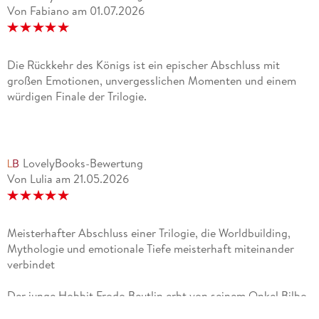
Von Fabiano
am
01.07.2026
Die Rückkehr des Königs ist ein epischer Abschluss mit
großen Emotionen, unvergesslichen Momenten und einem
würdigen Finale der Trilogie.
LovelyBooks-Bewertung
Von Lulia
am
21.05.2026
Meisterhafter Abschluss einer Trilogie, die Worldbuilding,
Mythologie und emotionale Tiefe meisterhaft miteinander
verbindet
Der junge Hobbit Frodo Beutlin erbt von seinem Onkel Bilbo
einen goldenen Ring, der sich als der Eine Ring des dunklen