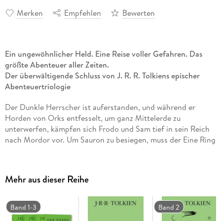
Merken
Empfehlen
Bewerten
Ein ungewöhnlicher Held. Eine Reise voller Gefahren. Das
größte Abenteuer aller Zeiten.
Der überwältigende Schluss von J. R. R. Tolkiens epischer
Abenteuertriologie
Der Dunkle Herrscher ist auferstanden, und während er
Horden von Orks entfesselt, um ganz Mittelerde zu
unterwerfen, kämpfen sich Frodo und Sam tief in sein Reich
nach Mordor vor. Um Sauron zu besiegen, muss der Eine Ring
in den Feuern des Schicksalsberges vernichtet werden. Doch
der Weg dorthin ist unvorstellbar schwer, und Frodos Kräfte
schwinden. Der Ring macht sich alle, die ihn tragen, untertan
Mehr aus dieser Reihe
und Frodo bleibt kaum noch Zeit. Werden Sam und Frodo ihr
Ziel erreichen, oder wird der Dunkle Herrscher am Ende
wieder über ganz Mittelerde herrschen?
Band 1-3
Band 2