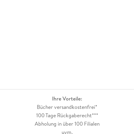
herausragenden Worldbuilding mag, wird hier fündig.Der
Schreibstil ist hochdetailliert, sehr kunstvoll und passt
perfekt zur altertümlich anmutenden Welt
Mittelerdes.Insgesamt kann ich das Buch sehr sehr
empfehlen.
Ihre Vorteile:
Bücher versandkostenfrei*
100 Tage Rückgaberecht***
Abholung in über 100 Filialen
uvm.