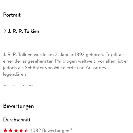
Rotebühlstraße 77, 70178 Stuttgart,
produktsicherheit@klett-cotta.de
Portrait
J. R. R. Tolkien
J. R. R. Tolkien wurde am 3. Januar 1892 geboren. Er gilt als
einer der angesehensten Philologen weltweit, vor allem ist er
jedoch als Schöpfer von Mittelerde und Autor des
legendären
Der Herr der Ringe
bekannt. Seine Bücher wurden in mehr als 80 Sprachen
Bewertungen
übersetzt und haben sich weltweit millionenfach verkauft.
Ihm wurde ein Orden des Britischen Empire (CBE) und die
Durchschnitt
Ehrendoktorwürde der Universität Oxford verliehen. Er starb
1973 im Alter von 81 Jahren.
15
1082 Bewertungen