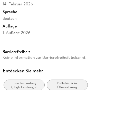
14. Februar 2026
Sprache
deutsch
Auflage
1. Auflage 2026
Seitenanzahl
448
Barrierefreiheit
Reihe
Keine Information zur Barrierefreiheit bekannt
Der Herr der Ringe / The Lord of the Rings, 3
Autor/Autorin
Entdecken Sie mehr
J. R. R. Tolkien, John R. R. Tolkien
Epische Fantasy
Belletristik in
Übersetzung
(High Fantasy) /
Übersetzung
Wolfgang Krege
Heroische Fantasy
Verlag/Hersteller
Klett-Cotta Verlag
Originaltitel