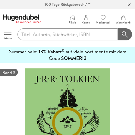
100 Tage Rückgaberecht***
Abholung in über 100 Filialen
Filiale
Konto
Merkzettel
Warenkorb
Hugendubel
Menu
Summer Sale:
13% Rabatt
auf viele Sortimente mit dem
12
mehr
Code
SOMMER13
erfahren
Band 3