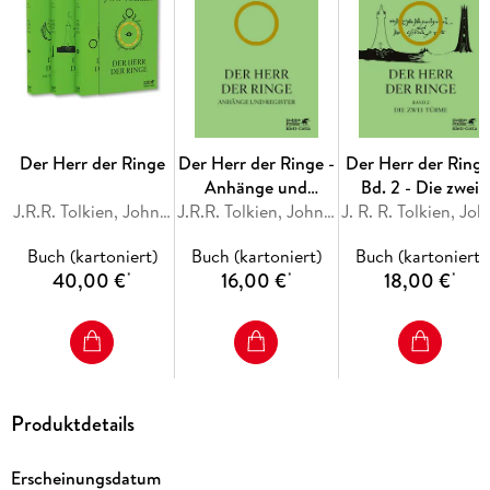
»Ein phänomenaler Abschluss . . . ein großartiges Werk,
einzigartig in Konzeption und Ausführung. « Daily Telegraph
Der Herr der Ringe
Der Herr der Ringe -
Der Herr der Ringe
Anhänge und
Bd. 2 - Die zwei
J.R.R. Tolkien, John R. R. Tolkien
Register
J.R.R. Tolkien, John R. R. Tolkien
Türme (Der Herr de
J. R. R. T
Ringe. Ausgabe in
Buch (kartoniert)
Buch (kartoniert)
Buch (kartoniert)
neuer Übersetzun
40,00 €
16,00 €
18,00 €
*
*
*
und
Rechtschreibung,
Bd. 2)
Produktdetails
Erscheinungsdatum