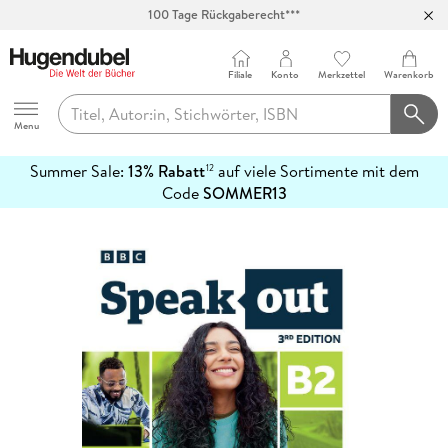
100 Tage Rückgaberecht***
Abholung in über 100 Filialen
Filiale
Konto
Merkzettel
Warenkorb
Hugendubel
Menu
Summer Sale:
13% Rabatt
auf viele Sortimente mit dem
12
mehr
Code
SOMMER13
erfahren