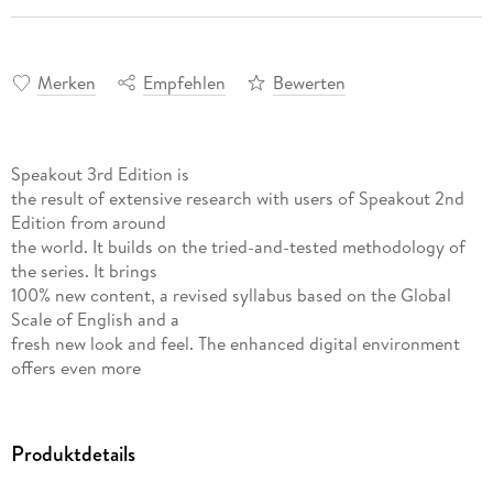
Merken
Empfehlen
Bewerten
Speakout 3rd Edition is
the result of extensive research with users of Speakout 2nd
Edition from around
the world. It builds on the tried-and-tested methodology of
the series. It brings
100% new content, a revised syllabus based on the Global
Scale of English and a
fresh new look and feel. The enhanced digital environment
offers even more
flexibility for online and hybrid use, with all activities from
the eBook and
the Online Practice reporting to the gradebook. Learners can
Produktdetails
also benefit from
innovative speech recognition technology for out-of-class