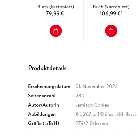
Water Scarcity
Buch (kartoniert)
Buch (kartoniert)
79,99 €
106,99 €
*
*
Produktdetails
Erscheinungsdatum
01. November 2023
Seitenanzahl
280
Autor/Autorin
Jamison Conley
Abbildungen
XII, 267 p. 110 illus., 88 illus. 
Größe (L/B/H)
279/210/16 mm
Herstelleradresse
Springer Nature Customer S