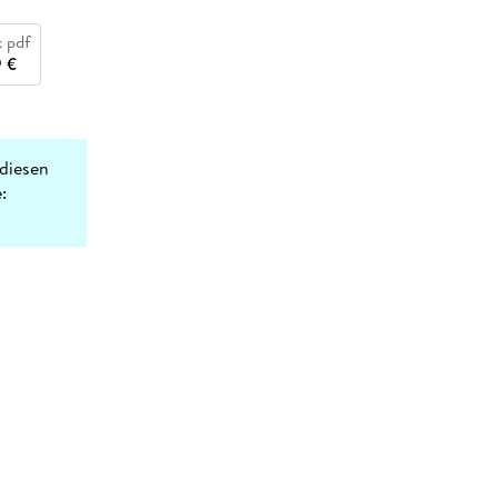
 pdf
 €
diesen
: