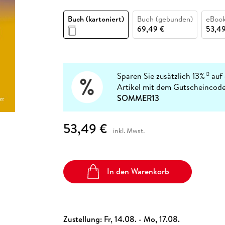
Fremdsprachige Bücher
n Lernhilfen
 Jugendbücher
eiber
Hörbuch Downloads im Bundle
cher
 Vergleich
 Puzzlezubehör
Lernen
New Adult
STABILO
Taschenbücher
Buch (kartoniert)
Buch (gebunden)
eBook
hilfen
hriller
 Backen
er
lender
Ratgeber
69,49 €
53,49
op
hriller
Romance
Sachbücher
precher:innen
Science Fiction
Sparen Sie zusätzlich 13%
auf 
12
Artikel mit dem Gutscheincode
Fremdsprachige Bücher
SOMMER13
53,49 €
inkl. Mwst.
In den Warenkorb
Zustellung:
Fr, 14.08. - Mo, 17.08.