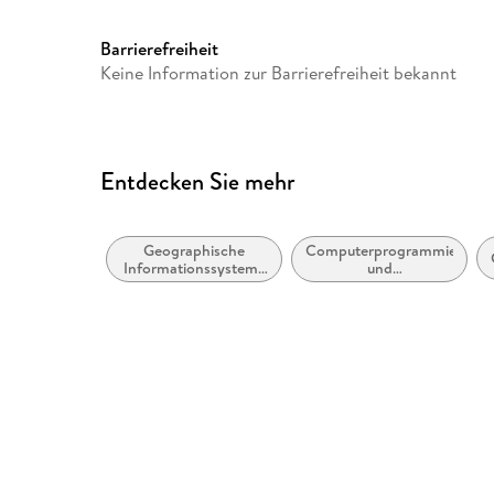
Europaplatz 3, 69115 Heidelb
ProductSafety@springernat
Barrierefreiheit
Keine Information zur Barrierefreiheit bekannt
Entdecken Sie mehr
Geographische
Computerprogrammierung
Informationssysteme
und
(GIS) und
Softwareentwicklung
Fernerkundung