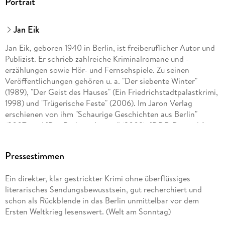
Portrait
Jan Eik
Jan Eik, geboren 1940 in Berlin, ist freiberuflicher Autor und
Publizist. Er schrieb zahlreiche Kriminalromane und -
erzählungen sowie Hör- und Fernsehspiele. Zu seinen
Veröffentlichungen gehören u. a. "Der siebente Winter"
(1989), "Der Geist des Hauses" (Ein Friedrichstadtpalastkrimi,
1998) und "Trügerische Feste" (2006). Im Jaron Verlag
erschienen von ihm "Schaurige Geschichten aus Berlin"
(2007) und "Der Berliner Jargon" (2009), "DDR-Deutsch"
(2010). In in der Reihe "Es geschah in Berlin" erschienen von
ihm bisher "Der Ehrenmord" 82007), "Nach Verdun" (2008,
Pressestimmen
mit Horst Bosetzky), "Goldmacher" (2010), "In der Falle" (2011)
und "Polnischer Tango" (2012)
Ein direkter, klar gestrickter Krimi ohne überflüssiges
literarisches Sendungsbewusstsein, gut recherchiert und
schon als Rückblende in das Berlin unmittelbar vor dem
Ersten Weltkrieg lesenswert. (Welt am Sonntag)