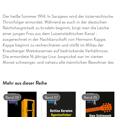
Der heiße Sommer 1914: In Sarajewo wird der österreichische
Thronfolger ermordet. Während es auch in der deutschen
Reichshauptstadt zu brodeln beginnt, birgt man die Leiche
einer jungen Frau aus dem Luisenstädtischen Kanal -
ausgerechnet in der Nachbarschaft von Hermann Kappe.
Kappe beginnt zu recherchieren und stößt im Milieu der
Kreuzberger Mietskasernen auf bedrückende Verhältnisse.
Die ermordete 16 jährige Lina Jungnickel war im vierten
Monat schwanger, und nahezu alle männlichen Bewohner des
Mietshauses kommen als Täter in Frage. Wird Hermann
Kappe trotz des ausbrechenden Weltkriegs den Mörder
fassen?
Mehr aus dieser Reihe
Band 39
Band 37
Band 35