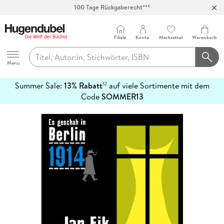
100 Tage Rückgaberecht***
Abholung in über 100 Filialen
Filiale
Konto
Merkzettel
Warenkorb
Hugendubel
Menu
Summer Sale:
13% Rabatt
auf viele Sortimente mit dem
12
mehr
Code
SOMMER13
erfahren