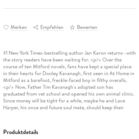
Merken
Empfehlen
Bewerten
#1 New York Times-bestselling author Jan Karon returns--with
the story readers have been waiting for. <p/> Over the
course of ten Mitford novels, fans have kept a special place
in their hearts for Dooley Kavanagh, first seen in At Home in
Mitford as a barefoot, freckle-faced boy in filthy overalls.
<p/> Now, Father Tim Kavanagh's adopted son has
graduated from vet school and opened his own animal clinic.
Since money will be tight for a while, maybe he and Lace
Harper, his once and future soul mate, should keep their
wedding simple. <p/> So the plan is to eliminate the cost of
catering and do potluck. Ought to be fun. <p/> An old friend
offers to bring his well-known country band. Gratis. <p/>
Produktdetails
And once mucked out, the barn works as a perfect venue for