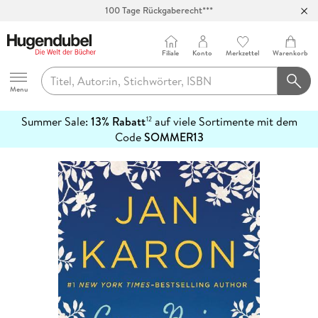
100 Tage Rückgaberecht***
Abholung in über 100 Filialen
Filiale
Konto
Merkzettel
Warenkorb
Hugendubel
Menu
Summer Sale:
13% Rabatt
auf viele Sortimente mit dem
12
mehr
Code
SOMMER13
erfahren