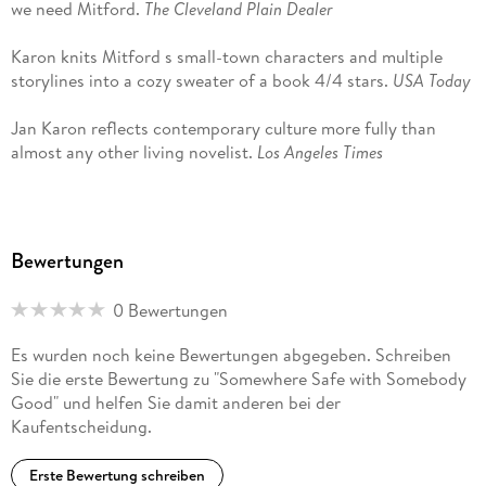
we need Mitford.
The Cleveland Plain Dealer
Karon knits Mitford s small-town characters and multiple
storylines into a cozy sweater of a book 4/4 stars.
USA Today
Jan Karon reflects contemporary culture more fully than
almost any other living novelist.
Los Angeles Times
Loyal fans of Karon s Mitford novels and Father Tim will be
delighted once again to spend time in this quintessential
American village with its leading
Bewertungen
citizen and his colorful coterie of friends, family, and
dependent souls.
Booklist
0 Bewertungen
With the homecoming of much-beloved characters and a few
Es wurden noch keine Bewertungen abgegeben. Schreiben
new additions, Karon s latest provides a return to a setting
Sie die erste Bewertung zu "Somewhere Safe with Somebody
readers have been clamoring to revisit. Longtime readers will
Good" und helfen Sie damit anderen bei der
not be disappointed by the author s latest cozy redemption
Kaufentscheidung.
tale.
Library Journal
Erste Bewertung schreiben