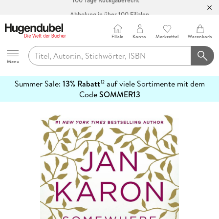
Abholung in über 100 Filialen
Filiale
Konto
Merkzettel
Warenkorb
Hugendubel
Menu
Summer Sale:
13% Rabatt
auf viele Sortimente mit dem
12
mehr
Code
SOMMER13
erfahren