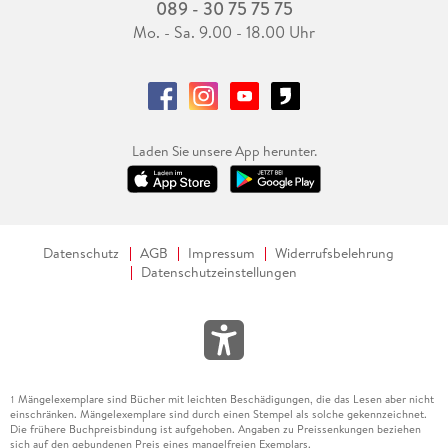
089 - 30 75 75 75
Mo. - Sa. 9.00 - 18.00 Uhr
Laden Sie unsere App herunter.
Datenschutz
AGB
Impressum
Widerrufsbelehrung
Datenschutzeinstellungen
Mängelexemplare sind Bücher mit leichten Beschädigungen, die das Lesen aber nicht
1
einschränken. Mängelexemplare sind durch einen Stempel als solche gekennzeichnet.
Die frühere Buchpreisbindung ist aufgehoben. Angaben zu Preissenkungen beziehen
sich auf den gebundenen Preis eines mangelfreien Exemplars.