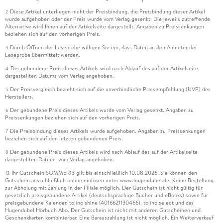
Diese Artikel unterliegen nicht der Preisbindung, die Preisbindung dieser Artikel
2
wurde aufgehoben oder der Preis wurde vom Verlag gesenkt. Die jeweils zutreffende
Alternative wird Ihnen auf der Artikelseite dargestellt. Angaben zu Preissenkungen
beziehen sich auf den vorherigen Preis.
Durch Öffnen der Leseprobe willigen Sie ein, dass Daten an den Anbieter der
3
Leseprobe übermittelt werden.
Der gebundene Preis dieses Artikels wird nach Ablauf des auf der Artikelseite
4
dargestellten Datums vom Verlag angehoben.
Der Preisvergleich bezieht sich auf die unverbindliche Preisempfehlung (UVP) des
5
Herstellers.
Der gebundene Preis dieses Artikels wurde vom Verlag gesenkt. Angaben zu
6
Preissenkungen beziehen sich auf den vorherigen Preis.
Die Preisbindung dieses Artikels wurde aufgehoben. Angaben zu Preissenkungen
7
beziehen sich auf den letzten gebundenen Preis.
Der gebundene Preis dieses Artikels wird nach Ablauf des auf der Artikelseite
8
dargestellten Datums vom Verlag angehoben.
Ihr Gutschein SOMMER13 gilt bis einschließlich 10.08.2026. Sie können den
12
Gutschein ausschließlich online einlösen unter www.hugendubel.de. Keine Bestellung
zur Abholung mit Zahlung in der Filiale möglich. Der Gutschein ist nicht gültig für
gesetzlich preisgebundene Artikel (deutschsprachige Bücher und eBooks) sowie für
preisgebundene Kalender, tolino shine (4016621130466), tolino select und das
Hugendubel Hörbuch Abo. Der Gutschein ist nicht mit anderen Gutscheinen und
Geschenkkarten kombinierbar. Eine Barauszahlung ist nicht möglich. Ein Weiterverkauf