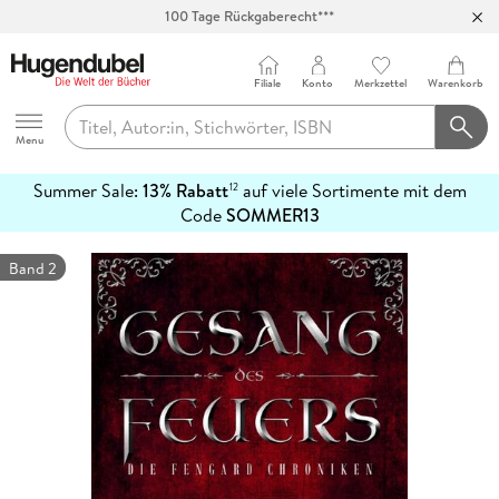
100 Tage Rückgaberecht***
Abholung in über 100 Filialen
Filiale
Konto
Merkzettel
Warenkorb
Hugendubel
Menu
Summer Sale:
13% Rabatt
auf viele Sortimente mit dem
12
mehr
Code
SOMMER13
erfahren
Band 2