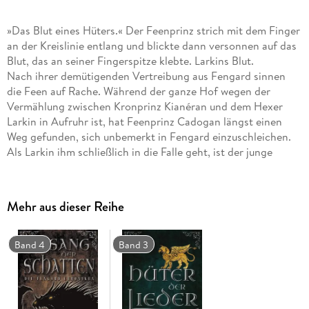
»Das Blut eines Hüters.« Der Feenprinz strich mit dem Finger
an der Kreislinie entlang und blickte dann versonnen auf das
Blut, das an seiner Fingerspitze klebte. Larkins Blut.
Nach ihrer demütigenden Vertreibung aus Fengard sinnen
die Feen auf Rache. Während der ganze Hof wegen der
Vermählung zwischen Kronprinz Kianéran und dem Hexer
Larkin in Aufruhr ist, hat Feenprinz Cadogan längst einen
Weg gefunden, sich unbemerkt in Fengard einzuschleichen.
Als Larkin ihm schließlich in die Falle geht, ist der junge
Drache Rhis der Einzige, der den Hexer noch retten kann.
Doch dazu müsste Rhis sein Geheimnis offenbaren . . .
Mehr aus dieser Reihe
Band 4
Band 3