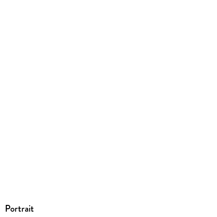
9783745072228
Portrait