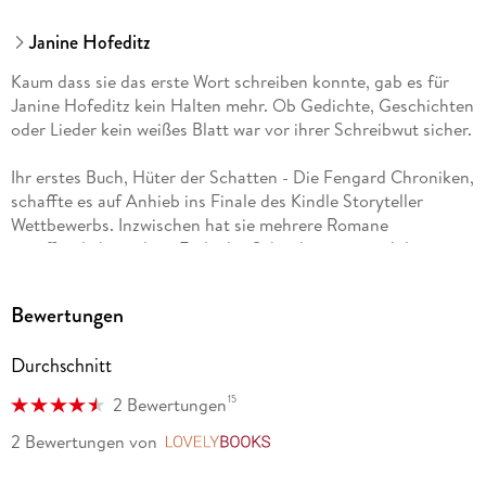
Janine Hofeditz
Kaum dass sie das erste Wort schreiben konnte, gab es für
Janine Hofeditz kein Halten mehr. Ob Gedichte, Geschichten
oder Lieder kein weißes Blatt war vor ihrer Schreibwut sicher.
Ihr erstes Buch, Hüter der Schatten - Die Fengard Chroniken,
schaffte es auf Anhieb ins Finale des Kindle Storyteller
Wettbewerbs. Inzwischen hat sie mehrere Romane
veröffentlicht und ein Ende des Schreibens ist noch lange
nicht in Sicht.
Bewertungen
Wenn sie nicht gerade schreibt, steckt sie mit der Nase in
einem Buch, streift durch die Tiefen des Pfälzerwaldes oder
Durchschnitt
zähmt ihren nächsten Drachen.
15
2 Bewertungen
2 Bewertungen
von
LovelyBooks