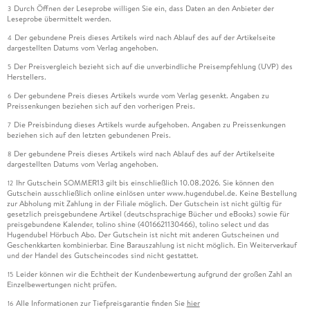
Durch Öffnen der Leseprobe willigen Sie ein, dass Daten an den Anbieter der
3
Leseprobe übermittelt werden.
Der gebundene Preis dieses Artikels wird nach Ablauf des auf der Artikelseite
4
dargestellten Datums vom Verlag angehoben.
Der Preisvergleich bezieht sich auf die unverbindliche Preisempfehlung (UVP) des
5
Herstellers.
Der gebundene Preis dieses Artikels wurde vom Verlag gesenkt. Angaben zu
6
Preissenkungen beziehen sich auf den vorherigen Preis.
Die Preisbindung dieses Artikels wurde aufgehoben. Angaben zu Preissenkungen
7
beziehen sich auf den letzten gebundenen Preis.
Der gebundene Preis dieses Artikels wird nach Ablauf des auf der Artikelseite
8
dargestellten Datums vom Verlag angehoben.
Ihr Gutschein SOMMER13 gilt bis einschließlich 10.08.2026. Sie können den
12
Gutschein ausschließlich online einlösen unter www.hugendubel.de. Keine Bestellung
zur Abholung mit Zahlung in der Filiale möglich. Der Gutschein ist nicht gültig für
gesetzlich preisgebundene Artikel (deutschsprachige Bücher und eBooks) sowie für
preisgebundene Kalender, tolino shine (4016621130466), tolino select und das
Hugendubel Hörbuch Abo. Der Gutschein ist nicht mit anderen Gutscheinen und
Geschenkkarten kombinierbar. Eine Barauszahlung ist nicht möglich. Ein Weiterverkauf
und der Handel des Gutscheincodes sind nicht gestattet.
Leider können wir die Echtheit der Kundenbewertung aufgrund der großen Zahl an
15
Einzelbewertungen nicht prüfen.
Alle Informationen zur Tiefpreisgarantie finden Sie
hier
16