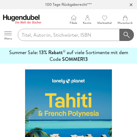
100 Tage Rückgaberecht***
Abholung in über 100 Filialen
Filiale
Konto
Merkzettel
Warenkorb
Hugendubel
Menu
Summer Sale:
13% Rabatt
auf viele Sortimente mit dem
12
mehr
Code
SOMMER13
erfahren