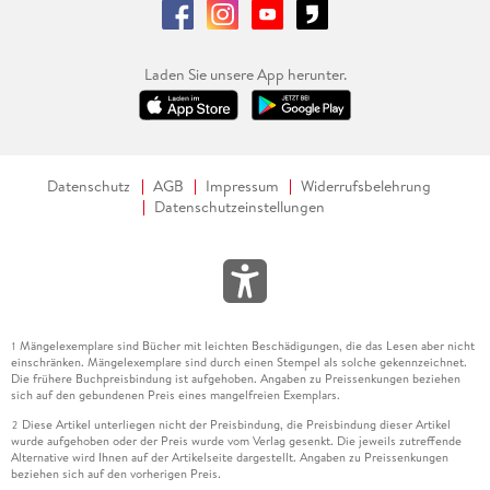
Laden Sie unsere App herunter.
Datenschutz
AGB
Impressum
Widerrufsbelehrung
Datenschutzeinstellungen
Mängelexemplare sind Bücher mit leichten Beschädigungen, die das Lesen aber nicht
1
einschränken. Mängelexemplare sind durch einen Stempel als solche gekennzeichnet.
Die frühere Buchpreisbindung ist aufgehoben. Angaben zu Preissenkungen beziehen
sich auf den gebundenen Preis eines mangelfreien Exemplars.
Diese Artikel unterliegen nicht der Preisbindung, die Preisbindung dieser Artikel
2
wurde aufgehoben oder der Preis wurde vom Verlag gesenkt. Die jeweils zutreffende
Alternative wird Ihnen auf der Artikelseite dargestellt. Angaben zu Preissenkungen
beziehen sich auf den vorherigen Preis.