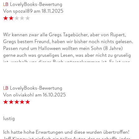
LovelyBooks-Bewertung
Von spozal89
am
18.11.2025
Wir kennen zwar alle Gregs Tagebücher, aber von Rupert,
Gregs bestem Freund, haben wir bisher noch nichts gelesen.
Passen rund um Halloween wollten mein Sohn (8 Jahre)
gerne auch was gruseliges Lesen, was aber nicht zu gruselig
ist, weshalb uns dieses Buch untergekommen ist. Es ist war
der dritte Band, was aber nicht schlimm ist, da es sich hier
nur um Kurzgeschichten handelt. Der Stil ist der gleiche wie
bei Gregs Tagebüchern was schon mal positiv ist, aber das
LovelyBooks-Bewertung
wars auch schon. Die Geschichten haben meinem Sohn leider
Von oliviakohl
am
16.10.2025
gar nicht gefallen, da diese so unsinnig sind. Auch waren sie
gar nicht gruselig, sonder eher einfach nur wild aus der Luft
gegriffen. Die Worte meines Sohnes: "So ein Schmarrn"Er
wollte dann auch irgendwann nicht mehr zu Ende lesen.
lustig
Daher gibts von uns nur zwei Sterne.
Ich hatte hohe Erwartungen und diese wurden übertroffen!
Jeff Kinney ist einfach ein toller Autor, der es schafft, jedes