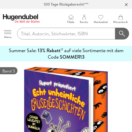
100 Tage Rückgaberecht***
Abholung in über 100 Filialen
Filiale
Konto
Merkzettel
Warenkorb
Hugendubel
Menu
Summer Sale:
13% Rabatt
auf viele Sortimente mit dem
12
mehr
Code
SOMMER13
erfahren
Band 3