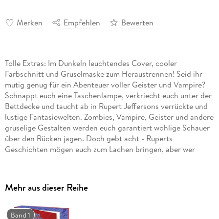
Merken
Empfehlen
Bewerten
Tolle Extras: Im Dunkeln leuchtendes Cover, cooler
Farbschnitt und Gruselmaske zum Heraustrennen! Seid ihr
mutig genug für ein Abenteuer voller Geister und Vampire?
Schnappt euch eine Taschenlampe, verkriecht euch unter der
Bettdecke und taucht ab in Rupert Jeffersons verrückte und
lustige Fantasiewelten. Zombies, Vampire, Geister und andere
gruselige Gestalten werden euch garantiert wohlige Schauer
über den Rücken jagen. Doch gebt acht - Ruperts
Geschichten mögen euch zum Lachen bringen, aber wer
weiß, am Ende lasst ihr beim Schlafen vielleicht doch lieber
das Licht an! Sicher ist sicher . . . Dieses Buch steckt voller
wohlig-schauriger Figuren, spannenden Ereignissen und
Mehr aus dieser Reihe
natürlich dem typischen Humor, den Fans von RUPERT und
GREGS TAGEBUCH so lieben. Ein Muss für alle, die über
chaotische Abenteuer lachen können und Geschichten voller
Band 1