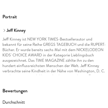
Herstelleradresse
Bastei Lübbe AG, Schanzenstr. 6-20, 51063 Köln,
produktsicherheit@bastei-luebbe.de
Portrait
Jeff Kinney
Jeff Kinney ist NEW YORK TIMES-Bestsellerautor und
bekannt für seine Reihe GREGS TAGEBUCH und die RUPERT-
Bücher. Er wurde bereits sechs Mal mit dem NICKELODEON
KIDS' CHOICE AWARD in der Kategorie Lieblingsbuch
ausgezeichnet. Das TIME MAGAZINE zählte ihn zu den
hundert einflussreichsten Menschen der Welt. Jeff Kinney
verbrachte seine Kindheit in der Nähe von Washington, D. C.
, und zog später nach Neuengland, wo er und seine Frau eine
Buchhandlung namens AN UNLIKELY STORY besitzen.
Bewertungen
Durchschnitt