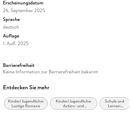
Erscheinungsdatum
26. September 2025
Sprache
deutsch
Auflage
1. Aufl. 2025
Seitenanzahl
224
Barrierefreiheit
Altersempfehlung
Keine Information zur Barrierefreiheit bekannt
ab 10 Jahre
Reihe
Entdecken Sie mehr
Ruperts Tagebuch / Rowley Jefferson's Journal, 3
Kinder/Jugendliche:
Kinder/Jugendliche:
Schule und
Autor/Autorin
Lustige Romane
Action- und
Lernen:
Jeff Kinney
Abenteuergeschichten
Erstsprache:
Leser und
Übersetzung
Leseprojekte
Dietmar Schmidt