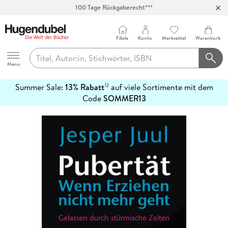
100 Tage Rückgaberecht***
Abholung in über 100 Filialen
Filiale
Konto
Merkzettel
Warenkorb
Hugendubel
Menu
Summer Sale:
13% Rabatt
auf viele Sortimente mit dem
12
mehr
Code
SOMMER13
erfahren