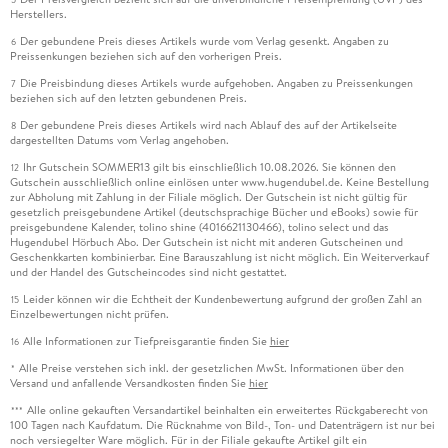
Herstellers.
Der gebundene Preis dieses Artikels wurde vom Verlag gesenkt. Angaben zu
6
Preissenkungen beziehen sich auf den vorherigen Preis.
Die Preisbindung dieses Artikels wurde aufgehoben. Angaben zu Preissenkungen
7
beziehen sich auf den letzten gebundenen Preis.
Der gebundene Preis dieses Artikels wird nach Ablauf des auf der Artikelseite
8
dargestellten Datums vom Verlag angehoben.
Ihr Gutschein SOMMER13 gilt bis einschließlich 10.08.2026. Sie können den
12
Gutschein ausschließlich online einlösen unter www.hugendubel.de. Keine Bestellung
zur Abholung mit Zahlung in der Filiale möglich. Der Gutschein ist nicht gültig für
gesetzlich preisgebundene Artikel (deutschsprachige Bücher und eBooks) sowie für
preisgebundene Kalender, tolino shine (4016621130466), tolino select und das
Hugendubel Hörbuch Abo. Der Gutschein ist nicht mit anderen Gutscheinen und
Geschenkkarten kombinierbar. Eine Barauszahlung ist nicht möglich. Ein Weiterverkauf
und der Handel des Gutscheincodes sind nicht gestattet.
Leider können wir die Echtheit der Kundenbewertung aufgrund der großen Zahl an
15
Einzelbewertungen nicht prüfen.
Alle Informationen zur Tiefpreisgarantie finden Sie
hier
16
Alle Preise verstehen sich inkl. der gesetzlichen MwSt. Informationen über den
*
Versand und anfallende Versandkosten finden Sie
hier
Alle online gekauften Versandartikel beinhalten ein erweitertes Rückgaberecht von
***
100 Tagen nach Kaufdatum. Die Rücknahme von Bild-, Ton- und Datenträgern ist nur bei
noch versiegelter Ware möglich. Für in der Filiale gekaufte Artikel gilt ein