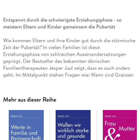
Entspannt durch die schwierigste Erziehungsphase - so
meistern Eltern und Kinder gemeinsam die Pubertät
Wie kommen Eltern und ihre Kinder gut durch die stürmische
Zeit der Pubertät? In vielen Familien ist diese
Erziehungsphase von zahlreichen Auseinandersetzungen
geprägt. Der Bestseller des bekannten dänischen
Familientherapeuten Jesper Juul zeigt, dass es auch anders
geht. Im Mittelpunkt stehen Fragen wie: Wann sind Grenzen
wichtig? Wie können Eltern Grenzen erfolgreich setzen? Wie
gelingt es, einem Jugendlichen zu vertrauen? Wie gehen
Familien konstruktiv mit Konflikten um? Juul bietet
Mehr aus dieser Reihe
Orientierung und gibt viele praktische Tipps - damit die
Eltern-Kind-Beziehung gestärkt aus dieser Phase hervorgeht.