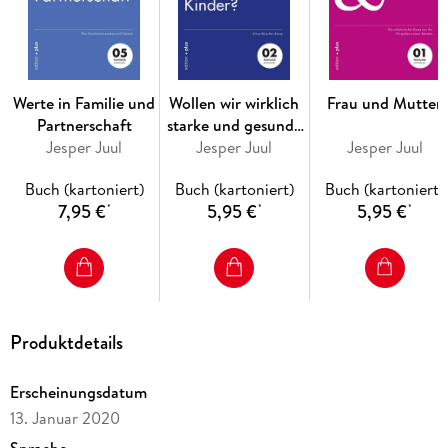
Werte in Familie und
Wollen wir wirklich
Frau und Mutter
Partnerschaft
starke und gesunde
Jesper Juul
Jesper Juul
Kinder?
Jesper Juul
Buch (kartoniert)
Buch (kartoniert)
Buch (kartoniert)
7,95 €
5,95 €
5,95 €
*
*
*
Produktdetails
Erscheinungsdatum
13. Januar 2020
Sprache