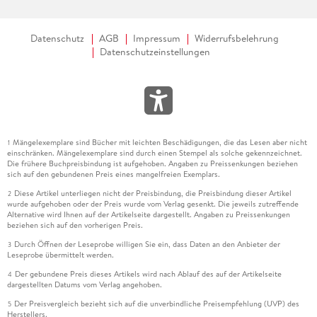
sie mit einem Nationalgardisten. Der wiederum wird wenig
später mit weggeschossenem Gesicht aufgefunden.
Datenschutz
AGB
Impressum
Widerrufsbelehrung
Zuvor allerdings meldet sich Coach Colette bei Addy, die in
Datenschutzeinstellungen
die Affäre eingeweiht ist. Sie, Colette, müsse ihr mal was
zeigen - die Leiche. Beteuerung: Ich war's nicht. Von hier an
beginnt ein Belauerungsdrama, das man mit dem Vokabular
der Psychologie analysieren könnte: Manipulation,
Gaslighting, Narzissmus, Anpassungsstörung. Gleichwohl
wäre das billig, weil man sich so in einen Diskursraum
Mängelexemplare sind Bücher mit leichten Beschädigungen, die das Lesen aber nicht
1
einschränken. Mängelexemplare sind durch einen Stempel als solche gekennzeichnet.
flüchtete, der den ästhetischen Gehalt und die aggressive,
Die frühere Buchpreisbindung ist aufgehoben. Angaben zu Preissenkungen beziehen
bedrohliche, häufig mit Andeutungen sich begnügende
sich auf den gebundenen Preis eines mangelfreien Exemplars.
Sprache des Romans nicht erfassen kann.
Diese Artikel unterliegen nicht der Preisbindung, die Preisbindung dieser Artikel
2
wurde aufgehoben oder der Preis wurde vom Verlag gesenkt. Die jeweils zutreffende
"Wage es nur!" ist im Original 2012 erschienen. Vor fünf
Alternative wird Ihnen auf der Artikelseite dargestellt. Angaben zu Preissenkungen
beziehen sich auf den vorherigen Preis.
Jahren hat der Sender USA Network eine Fernsehserie aus
Durch Öffnen der Leseprobe willigen Sie ein, dass Daten an den Anbieter der
dem Stoff gemacht, die nach einer Staffel abgesetzt wurde.
3
Leseprobe übermittelt werden.
Abbott, 1971 in Detroit geboren, sagte einmal, sie habe eine
Der gebundene Preis dieses Artikels wird nach Ablauf des auf der Artikelseite
4
doppelte Katz-und-Maus-Dynamik inszenieren wollen,
dargestellten Datums vom Verlag angehoben.
einerseits zwischen Beth und Colette, andererseits zwischen
Der Preisvergleich bezieht sich auf die unverbindliche Preisempfehlung (UVP) des
5
Addy und Beth. Dazu passt auch das Cheerleading, denn es
Herstellers.