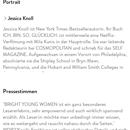
Portrait
Jessica Knoll
Jessica Knoll ist New York Times-Bestsellerautorin. Ihr Buch
ICH. BIN. SO. GLÜCKLICH. ist mittlerweile eine Netflix-
Verfilmung mit Mila Kunis in der Hauptrolle. Sie war leitende
Redakteurin bei COSMOPOLITAN und schrieb für das SELF
MAGAZINE. Aufgewachsen in einem Vorort von Philadelphia,
absolvierte sie die Shipley School in Bryn Mawr,
Pennsylvania, und die Hobart and William Smith Colleges in
Geneva, New York. Zusammen mit ihrem Mann und ihrer
Bulldogge Beatrice lebt sie inzwischen in Los Angeles.
Pressestimmen
"BRIGHT YOUNG WOMEN ist ein ganz besonderes
Lesererlebnis, sehr empowernd und auch wirklich spannend
erzählt. Als Leser:in möchte man unbedingt immer wissen,
wie es weitergeht und rauscht nahezu durch die Seiten."
WDR2"Knolls Erzählung ist voller akribischer Details und zielt