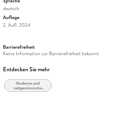
Sprache
deutsch
Auflage
2. Aufl. 2024
Seitenanzahl
460
Barrierefreiheit
Autor/Autorin
Keine Information zur Barrierefreiheit bekannt
Jessica Knoll
Übersetzung
Entdecken Sie mehr
Jasmin Humburg
Moderne und
Verlag/Hersteller
zeitgenössische
Eichborn Verlag
Belletristik: allgemein
und literarisch
Originaltitel
Bright Young Women
Originalsprache
englisch