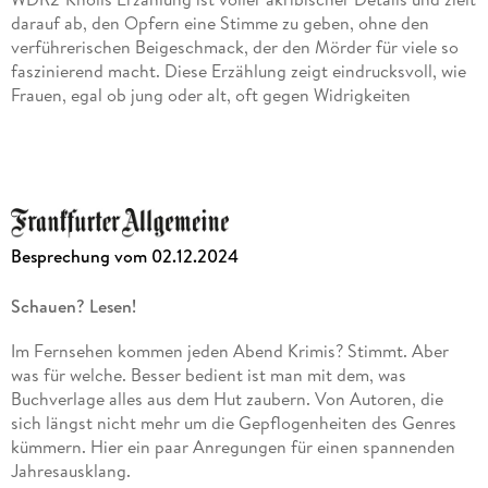
darauf ab, den Opfern eine Stimme zu geben, ohne den
verführerischen Beigeschmack, der den Mörder für viele so
faszinierend macht. Diese Erzählung zeigt eindrucksvoll, wie
Frauen, egal ob jung oder alt, oft gegen Widrigkeiten
kämpfen müssen, wenn sie versuchen, für ihre
Überzeugungen einzustehen." FAZ "Mich hat das Buch sehr
beeindruckt. Echt gutes, spannendes Buch. Sehr entlarvend
und gesellschaftskritisch. Gerne lesen!" 1LIVE"Ein
wortgewandtes literarisches Denkmal. Und das liest sich viel
spannender als die klassischen Serienkiller-Storys."
Besprechung vom 02.12.2024
Oberhessische Presse
Schauen? Lesen!
Im Fernsehen kommen jeden Abend Krimis? Stimmt. Aber
was für welche. Besser bedient ist man mit dem, was
Buchverlage alles aus dem Hut zaubern. Von Autoren, die
sich längst nicht mehr um die Gepflogenheiten des Genres
kümmern. Hier ein paar Anregungen für einen spannenden
Jahresausklang.