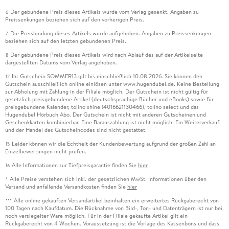
ist weder harmlos noch nett. Dem National Center for
Der gebundene Preis dieses Artikels wurde vom Verlag gesenkt. Angaben zu
6
Catastrophic Sport Injury Research zufolge handelt es sich
Preissenkungen beziehen sich auf den vorherigen Preis.
um den gefährlichsten Sport für Mädchen. span
Die Preisbindung dieses Artikels wurde aufgehoben. Angaben zu Preissenkungen
7
beziehen sich auf den letzten gebundenen Preis.
Megan Abbott:
Der gebundene Preis dieses Artikels wird nach Ablauf des auf der Artikelseite
8
dargestellten Datums vom Verlag angehoben.
"Wage es nur!"
Ihr Gutschein SOMMER13 gilt bis einschließlich 10.08.2026. Sie können den
12
Gutschein ausschließlich online einlösen unter www.hugendubel.de. Keine Bestellung
Aus dem amerikanischen Englisch von
zur Abholung mit Zahlung in der Filiale möglich. Der Gutschein ist nicht gültig für
gesetzlich preisgebundene Artikel (deutschsprachige Bücher und eBooks) sowie für
preisgebundene Kalender, tolino shine (4016621130466), tolino select und das
Karen Gerwig.
Hugendubel Hörbuch Abo. Der Gutschein ist nicht mit anderen Gutscheinen und
Geschenkkarten kombinierbar. Eine Barauszahlung ist nicht möglich. Ein Weiterverkauf
und der Handel des Gutscheincodes sind nicht gestattet.
Pulp Master Verlag,
Leider können wir die Echtheit der Kundenbewertung aufgrund der großen Zahl an
15
Einzelbewertungen nicht prüfen.
Berlin 2024.
Alle Informationen zur Tiefpreisgarantie finden Sie
hier
16
342 S., br., 16,- Euro.
Alle Preise verstehen sich inkl. der gesetzlichen MwSt. Informationen über den
*
Versand und anfallende Versandkosten finden Sie
hier
Die Frauen, die Ted Bundy überführten
Alle online gekauften Versandartikel beinhalten ein erweitertes Rückgaberecht von
***
100 Tagen nach Kaufdatum. Die Rücknahme von Bild-, Ton- und Datenträgern ist nur bei
noch versiegelter Ware möglich. Für in der Filiale gekaufte Artikel gilt ein
Obsessive Fans schicken verurteilten Serienmördern
Rückgaberecht von 4 Wochen. Voraussetzung ist die Vorlage des Kassenbons und dass