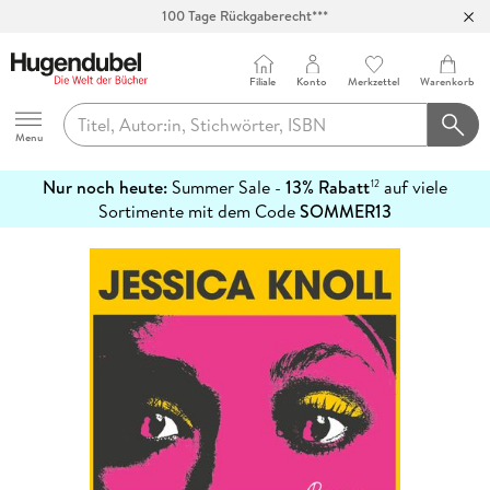
100 Tage Rückgaberecht***
Abholung in über 100 Filialen
Filiale
Konto
Merkzettel
Warenkorb
Hugendubel
Menu
Nur noch heute:
Summer Sale -
13% Rabatt
auf viele
12
mehr
Sortimente mit dem Code
SOMMER13
erfahren