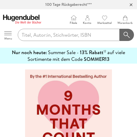
100 Tage Rückgaberecht***
Abholung in über 100 Filialen
Filiale
Konto
Merkzettel
Warenkorb
Hugendubel
Menu
Nur noch heute:
Summer Sale -
13% Rabatt
auf viele
12
mehr
Sortimente mit dem Code
SOMMER13
erfahren