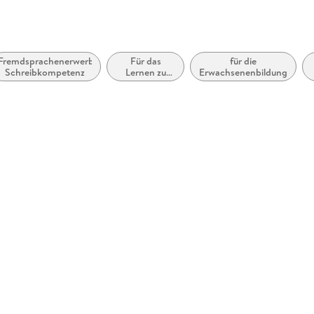
Fremdsprachenerwerb:
Für das
für die
Schreibkompetenz
Lernen zu
Erwachsenenbildung
Hause /
Selbststudium
/ autonomes
Lernen