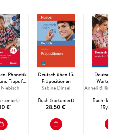
en. Phonetik
Deutsch üben 15.
Deutsch üben -
und Tipps für
Präpositionen
Wortschatz &
Aussprache A2
 Niebisch
Sabine Dinsel
Grammatik C1
Anneli Billina, Susanne Geiger, Marion
artoniert)
Buch (kartoniert)
Buch (kartoniert)
00 €
28,50 €
19,00 €
*
*
*