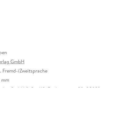
ben
erlag GmbH
. Fremd-/Zweitsprache
9 mm
rlag GmbH & Co. KG, Baubergerstr. 30, 80992
 kundenservice@hueber.de