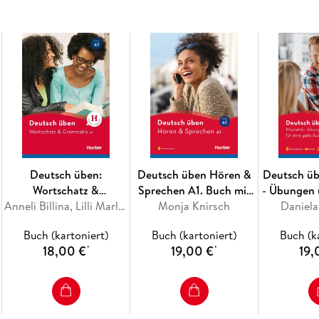
Deutsch üben:
Deutsch üben Hören &
Deutsch üb
Wortschatz &
Sprechen A1. Buch mit
- Übungen 
Grammatik A1
Anneli Billina, Lilli Marlen Brill, Marion Techmer
Monja Knirsch
Audios online
eine gute 
Daniela
Buch (kartoniert)
Buch (kartoniert)
Buch (k
18,00 €
19,00 €
19,
*
*