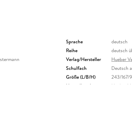
Sprache
deutsch
Reihe
deutsch ü
estermann
Verlag/Hersteller
Hueber V
Schulfach
Deutsch a
Größe (L/B/H)
243/167/
Herstelleradresse
Hueber Ve
München,