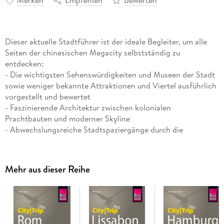
Merken
Empfehlen
Bewerten
Dieser aktuelle Stadtführer ist der ideale Begleiter, um alle
Seiten der chinesischen Megacity selbstständig zu
entdecken:
- Die wichtigsten Sehenswürdigkeiten und Museen der Stadt
sowie weniger bekannte Attraktionen und Viertel ausführlich
vorgestellt und bewertet
- Faszinierende Architektur zwischen kolonialen
Prachtbauten und moderner Skyline
- Abwechslungsreiche Stadtspaziergänge durch die
interessantesten Viertel
- Erlebnisvorschläge für einen Kurztrip und darüber hinaus
- Shoppingtipps vom traditionellen Markt bis zu den
Mehr aus dieser Reihe
schönsten Shoppingmalls
- Die besten Lokale der Stadt und allerlei Wissenswertes über
die chinesischen Küchen
- Die pulsierende Klub- und Musikszene vom chinesischen
Theater bis zum angesagten Klub