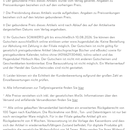
Der gebundene Preis dieses Artikels wurde vom Verlag gesenkt. Angaben zu
6
Preissenkungen beziehen sich auf den vorherigen Preis.
Die Preisbindung dieses Artikels wurde aufgehoben. Angaben zu Preissenkungen
7
beziehen sich auf den letzten gebundenen Preis.
Der gebundene Preis dieses Artikels wird nach Ablauf des auf der Artikelseite
8
dargestellten Datums vom Verlag angehoben.
Ihr Gutschein SOMMER13 gilt bis einschließlich 10.08.2026. Sie können den
12
Gutschein ausschließlich online einlösen unter www.hugendubel.de. Keine Bestellung
zur Abholung mit Zahlung in der Filiale möglich. Der Gutschein ist nicht gültig für
gesetzlich preisgebundene Artikel (deutschsprachige Bücher und eBooks) sowie für
preisgebundene Kalender, tolino shine (4016621130466), tolino select und das
Hugendubel Hörbuch Abo. Der Gutschein ist nicht mit anderen Gutscheinen und
Geschenkkarten kombinierbar. Eine Barauszahlung ist nicht möglich. Ein Weiterverkauf
und der Handel des Gutscheincodes sind nicht gestattet.
Leider können wir die Echtheit der Kundenbewertung aufgrund der großen Zahl an
15
Einzelbewertungen nicht prüfen.
Alle Informationen zur Tiefpreisgarantie finden Sie
hier
16
Alle Preise verstehen sich inkl. der gesetzlichen MwSt. Informationen über den
*
Versand und anfallende Versandkosten finden Sie
hier
Alle online gekauften Versandartikel beinhalten ein erweitertes Rückgaberecht von
***
100 Tagen nach Kaufdatum. Die Rücknahme von Bild-, Ton- und Datenträgern ist nur bei
noch versiegelter Ware möglich. Für in der Filiale gekaufte Artikel gilt ein
Rückgaberecht von 4 Wochen. Voraussetzung ist die Vorlage des Kassenbons und dass
sich der Artikel in wiederverkaufsfähigem Zustand befindet. Für digitale Produkte gilt
weiterhin die gesetzliche Widerrufsfrist von 14 Tagen. Bitte senden Sie Ihren Widerruf