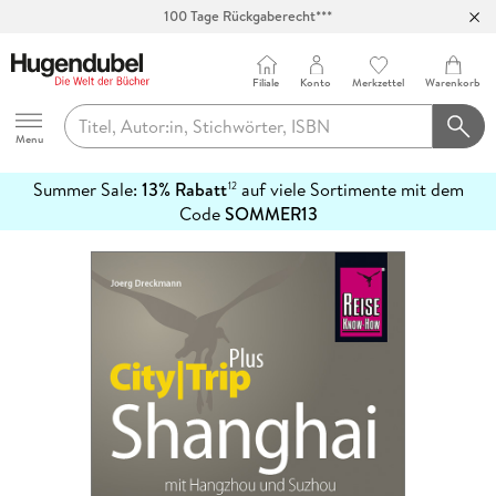
Abholung in über 100 Filialen
Filiale
Konto
Merkzettel
Warenkorb
Hugendubel
Menu
Summer Sale:
13% Rabatt
auf viele Sortimente mit dem
12
mehr
Code
SOMMER13
erfahren