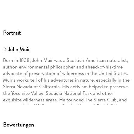
Portrait
John Muir
Born in 1838, John Muir was a Scottish-American naturalist,
author, environmental philosopher and ahead-of-his-time
advocate of preservation of wilderness in the United States.
Muir's works tell of his adventures in nature, especially in the
Sierra Nevada of California. His activism helped to preserve
the Yosemite Valley, Sequoia National Park and other
exquisite wilderness areas. He founded The Sierra Club, and
petitioned the US Congress for the National Park bill that
was passed in 1890, establishing Yosemite National Park. The
211-mile John Muir Trail - a hiking trail in the Sierra Nevada -
Bewertungen
was named in his honour, as was the John Muir Way in
Scotland, and many other places including a beach, college