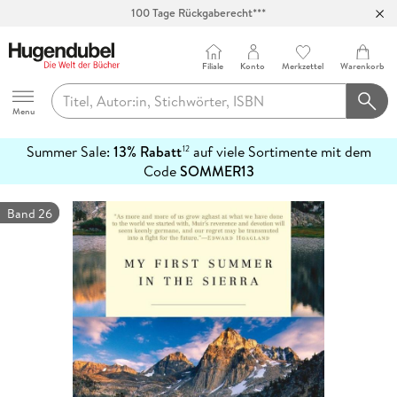
100 Tage Rückgaberecht***
Abholung in über 100 Filialen
Filiale
Konto
Merkzettel
Warenkorb
Hugendubel
Menu
Summer Sale:
13% Rabatt
auf viele Sortimente mit dem
12
mehr
Code
SOMMER13
erfahren
Band 26