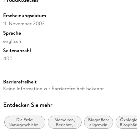
Erscheinungsdatum
11. November 2003
Sprache
englisch
Seitenanzahl
400
Reihe
Canons, 26
Barrierefreiheit
Autor/Autorin
Keine Information zur Barrierefreiheit bekannt
John Muir
Verlag/Hersteller
Entdecken Sie mehr
Penguin Random House LLC (No Starch)
Die Erde:
Memoiren,
Biografien:
Ökologie,
Produktart
Naturgeschichte:
Berichte,
allgemein
Biosphäre
kartoniert
Sachbuch
Erinnerungen
Gewicht