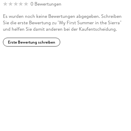
0 Bewertungen
and glacier. Muir married Louisa Strentzel and they had two
daughters together, living on a fruit orchard in California.
Es wurden noch keine Bewertungen abgegeben. Schreiben
Today he is referred to as the 'Father of the National Parks'
Sie die erste Bewertung zu "My First Summer in the Sierra"
and has a legacy as one of the most influential naturalists in
und helfen Sie damit anderen bei der Kaufentscheidung.
America.
Erste Bewertung schreiben