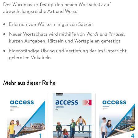
Der Wordmaster festigt den neuen Wortschatz auf
abwechslungsreiche Art und Weise
Erlernen von Wörtern in ganzen Sätzen
Neuer Wortschatz wird mithilfe von
Words and Phrases,
kurzen Aufgaben, Rätseln und Wortspielen gefestigt
Eigenständige Übung und Vertiefung der im Unterricht
gelernten Vokabeln
Selbstkontrolle durch die Lösungen
Die Lösungen finden die Schüler/-innen in der Cornelsen
Mehr aus dieser Reihe
Lernen App: Einfach die kostenlose App herunterladen - im
App Store oder bei Google Play.
Die App öffnen (Log-in mit Ihren Kundendaten oder
kostenlos registrieren) und in der App das hybride
Materialpaket zum Titel auswählen. Seitenzahl eingeben und
Lösung finden.