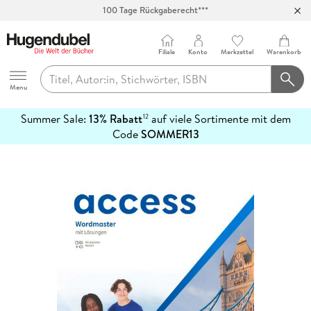
100 Tage Rückgaberecht***
Abholung in über 100 Filialen
Filiale
Konto
Merkzettel
Warenkorb
Hugendubel
Menu
Summer Sale:
13% Rabatt
auf viele Sortimente mit dem
12
mehr
Code
SOMMER13
erfahren