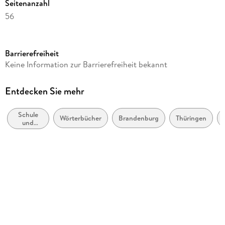
Seitenanzahl
56
Reihe
English G Access
Barrierefreiheit
Autor/Autorin
Keine Information zur Barrierefreiheit bekannt
Jon Wright
Verlag/Hersteller
Entdecken Sie mehr
Cornelsen Verlag GmbH
Schule
Gewicht
Wörterbücher
Brandenburg
Thüringen
und
184 g
Lernen:
Moderne
Größe (L/B/H)
(Nicht-
Mutter-
297/213/7 mm
oder
Zweit-)
Sonstiges
Sprachen
Großformatiges Paperback. Klappenbroschur
ISBN
9783060366156