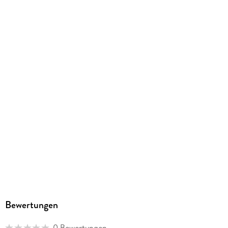
Herstelleradresse
Cornelsen Verlag GmbH, Mecklenburgische Straße 53, 14197
Berlin, service@cornelsen.de
Bewertungen
0 Bewertungen