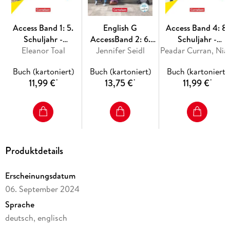
Wir empfehlen die Nutzung aller digitalen Angebote auf
unserer Lehr- und Lernplattform lernen. cornelsen. de
Access Band 1: 5.
English G
Access Band 4: 8.
Schuljahr -
AccessBand 2: 6.
Schuljahr -
Eleanor Toal
Workbook
Jennifer Seidl
Schuljahr -
Allgemeine Ausgab
Peadar Curran, Niamh Hump
Workbook mit
2022 - Workbook
Buch (kartoniert)
Buch (kartoniert)
Buch (kartoniert)
Audios online
mit digitalen Medi
11,99 €
13,75 €
11,99 €
*
*
*
Produktdetails
Erscheinungsdatum
06. September 2024
Sprache
deutsch, englisch