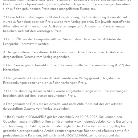
Die frühere Buchpreisbindung ist aufgehoben. Angaben zu Preissenkungen beziehen
sich auf den gebundenen Preis eines mangelfreien Exemplars.
Diese Artikel unterliegen nicht der Preisbindung, die Preisbindung dieser Artikel
2
wurde aufgehoben oder der Preis wurde vom Verlag gesenkt. Die jeweils zutreffende
Alternative wird Ihnen auf der Artikelseite dargestellt. Angaben zu Preissenkungen
beziehen sich auf den vorherigen Preis.
Durch Öffnen der Leseprobe willigen Sie ein, dass Daten an den Anbieter der
3
Leseprobe übermittelt werden.
Der gebundene Preis dieses Artikels wird nach Ablauf des auf der Artikelseite
4
dargestellten Datums vom Verlag angehoben.
Der Preisvergleich bezieht sich auf die unverbindliche Preisempfehlung (UVP) des
5
Herstellers.
Der gebundene Preis dieses Artikels wurde vom Verlag gesenkt. Angaben zu
6
Preissenkungen beziehen sich auf den vorherigen Preis.
Die Preisbindung dieses Artikels wurde aufgehoben. Angaben zu Preissenkungen
7
beziehen sich auf den letzten gebundenen Preis.
Der gebundene Preis dieses Artikels wird nach Ablauf des auf der Artikelseite
8
dargestellten Datums vom Verlag angehoben.
Ihr Gutschein SOMMER13 gilt bis einschließlich 10.08.2026. Sie können den
12
Gutschein ausschließlich online einlösen unter www.hugendubel.de. Keine Bestellung
zur Abholung mit Zahlung in der Filiale möglich. Der Gutschein ist nicht gültig für
gesetzlich preisgebundene Artikel (deutschsprachige Bücher und eBooks) sowie für
preisgebundene Kalender, tolino shine (4016621130466), tolino select und das