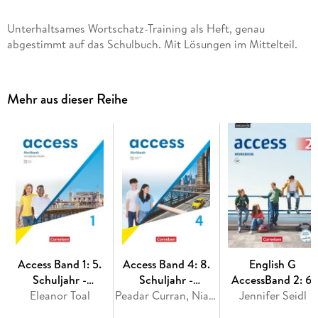
Unterhaltsames Wortschatz-Training als Heft, genau
abgestimmt auf das Schulbuch. Mit Lösungen im Mittelteil.
Mehr aus dieser Reihe
Access Band 1: 5.
Access Band 4: 8.
English G
Schuljahr -
Schuljahr -
AccessBand 2: 6.
Eleanor Toal
Workbook
Allgemeine Ausgabe
Peadar Curran, Niamh Humphreys, Isabel Otto, Petra Bauerschmidt
Jennifer Seidl
Schuljahr -
2022 - Workbook
Workbook mit