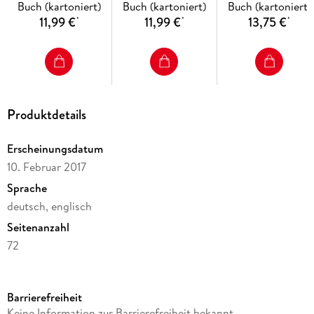
Buch (kartoniert)
Buch (kartoniert)
Buch (kartoniert)
mit digitalen Medien
Audios online
11,99 €
11,99 €
13,75 €
*
*
*
Produktdetails
Erscheinungsdatum
10. Februar 2017
Sprache
deutsch, englisch
Seitenanzahl
72
Reihe
English G Access
Barrierefreiheit
Autor/Autorin
Keine Information zur Barrierefreiheit bekannt