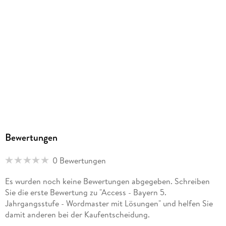
230 g
Größe (L/B/H)
301/212/9 mm
Sonstiges
Großformatiges Paperback. Klappenbroschur
ISBN
9783060342990
Herstelleradresse
Cornelsen Verlag GmbH, Mecklenburgische Straße 53, 14197
Berlin, service@cornelsen.de
Bewertungen
0 Bewertungen
Es wurden noch keine Bewertungen abgegeben. Schreiben
Sie die erste Bewertung zu "Access - Bayern 5.
Jahrgangsstufe - Wordmaster mit Lösungen" und helfen Sie
damit anderen bei der Kaufentscheidung.