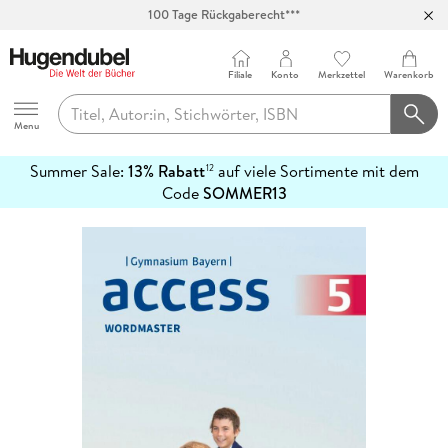
100 Tage Rückgaberecht***
Abholung in über 100 Filialen
Filiale
Konto
Merkzettel
Warenkorb
Hugendubel
Menu
Summer Sale:
13% Rabatt
auf viele Sortimente mit dem
12
mehr
Code
SOMMER13
erfahren