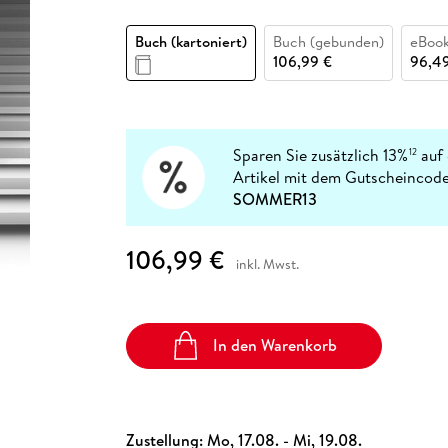
Fremdsprachige Bücher
n Lernhilfen
 Jugendbücher
eiber
Hörbuch Downloads im Bundle
cher
 Vergleich
 Puzzlezubehör
Lernen
New Adult
STABILO
Taschenbücher
Buch (kartoniert)
Buch (gebunden)
eBook
hilfen
hriller
 Backen
er
lender
Ratgeber
106,99 €
96,4
op
hriller
Romance
Sachbücher
precher:innen
Science Fiction
Sparen Sie zusätzlich 13%
auf 
12
Artikel mit dem Gutscheincode
Fremdsprachige Bücher
SOMMER13
106,99 €
inkl. Mwst.
In den Warenkorb
Zustellung:
Mo, 17.08. - Mi, 19.08.