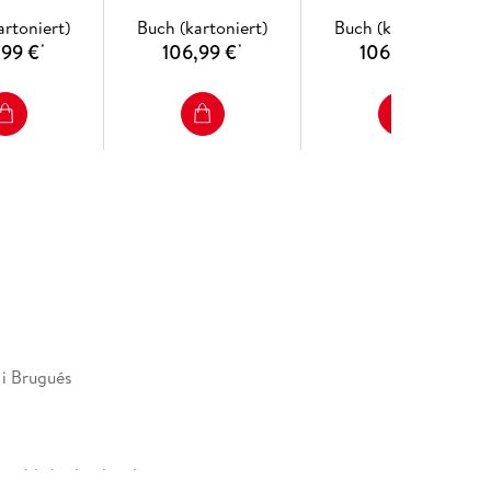
 MAGIC
artoniert)
Buch (kartoniert)
Buch (kartoniert)
,99 €
106,99 €
106,99 €
*
*
*
 i Brugués
y published in hardcover