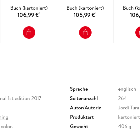
Neutralino
with
Buch (kartoniert)
Buch (kartoniert)
Buch (k
106,99 €
106,99 €
106
*
*
Sprache
englisch
nal 1st edition 2017
Seitenanzahl
264
Autor/Autorin
Jordi Tura
hing
Produktart
kartoniert
 color.
Gewicht
406 g
Sonstiges
Previousl