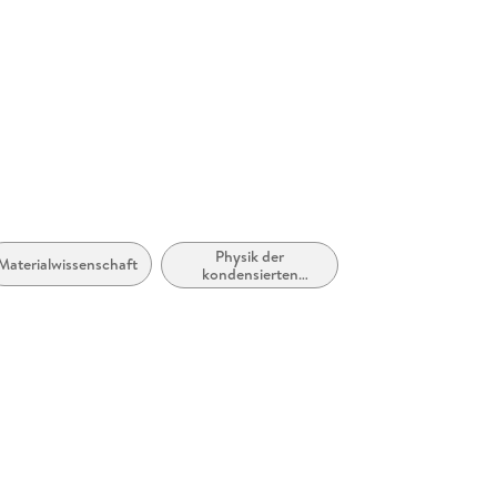
Herstelleradresse
Springer 
Europapla
ProductS
Physik der
Materialwissenschaft
kondensierten
Materie (Flüssigkeits-
und
Festkörperphysik)