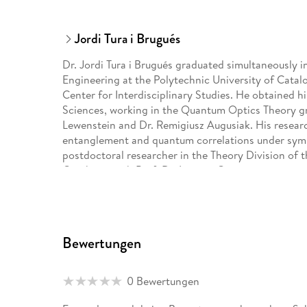
Jordi Tura i Brugués
Dr. Jordi Tura i Brugués graduated simultaneously
Engineering at the Polytechnic University of Catal
Center for Interdisciplinary Studies. He obtained h
Sciences, working in the Quantum Optics Theory gro
Lewenstein and Dr. Remigiusz Augusiak. His researc
entanglement and quantum correlations under symme
postdoctoral researcher in the Theory Division of 
Garching, with Prof. Dr. Ignacio Cirac.
Bewertungen
0 Bewertungen