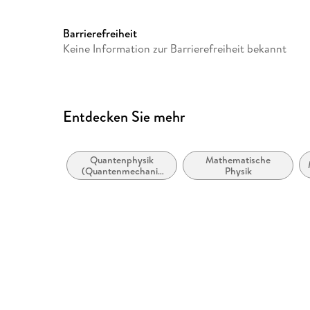
ISBN
9783319841915
Barrierefreiheit
Keine Information zur Barrierefreiheit bekannt
Entdecken Sie mehr
Quantenphysik
Mathematische
(Quantenmechanik
Physik
und
Quantenfeldtheorie)