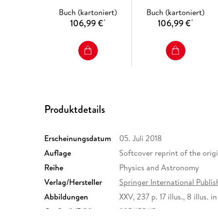
Buch (kartoniert)
Buch (kartoniert)
106,99 €
106,99 €
*
*
Produktdetails
Erscheinungsdatum
05. Juli 2018
Auflage
Softcover reprint of the origi
Reihe
Physics and Astronomy
Verlag/Hersteller
Springer International Publis
Abbildungen
XXV, 237 p. 17 illus., 8 illus. in
Größe (L/B/H)
235/155/15 mm